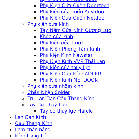
Phụ Kiện Cửa Cuốn Doortech
Phụ kiện cửa cuốn Austdoor
Phụ Kiện Cửa Cuốn Netdoor
Phụ kiện cửa kính
Tay Nắm Cửa Kính Cường Lực
Khóa cửa kính
Phụ kiện cửa trượt
Phụ Kiện Phòng Tắm Kính
Phụ kiện Kính Newstar
Phụ Kiện Kính VVP Thái Lan
Phụ kiện cửa thủy lực
Phụ Kiện Cửa Kính ADLER
Phụ Kiện Kính NETDOOR
Phụ kiện cửa nhôm kính
Chân Nhện Spider
Trụ Lan Can Cầu Thang Kính
Tay Co Thuỷ Lực
Tay co thuỷ lực Hafele
Lan Can Kính
Cầu Thang Kính
Lam chắn nắng
Kính trang trí