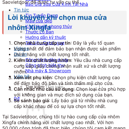
Saovietdoor để được tư vấn cụ thể.
Báo Giá Sửa Cửa Kính Tại Nhà
Tin tức
Tin Tuyển Dụng
Lời khuyên khi chọn mua cửa
Mẫu cửa đẹp
nhôm Xingfa
Kích thước phong thủy
Thước Lỗ Ban
Hướng dẫn kỹ thuật
Tài Liệu Catalogue
Chọn nhà cung cấp uy tín
: Đây là yếu tố quan
Videos
trọng nhất để đảm bảo bạn nhận được sản phẩm
Dự án
chính hãng với chất lượng tốt nhất.
Công trình dân dụng
Kiểm tra chất lượng nhôm
: Yêu cầu nhà cung cấp
Công trình biệt thự
cung cấp giấy chứng nhận xuất xứ và chất lượng
Nhà máy & Showroom
nhôm.
Liên hệ
Xem xét phụ kiện
: Chọn phụ kiện chất lượng cao
để đảm bảo độ bền và tính thẩm mỹ cho cửa.
Tìm kiếm:
Cân nhắc nhu cầu sử dụng
: Chọn loại cửa phù hợp
với không gian và mục đích sử dụng của bạn.
0
₫
So sánh báo giá
: Lấy báo giá từ nhiều nhà cung
cấp khác nhau để có sự lựa chọn tốt nhất.
Tại Saovietdoor, chúng tôi tự hào cung cấp cửa nhôm
Xingfa chính hãng với chất lượng cao nhất. Với hơn
50,000 công trình đã thực hiện, chúng tôi cam kết mang