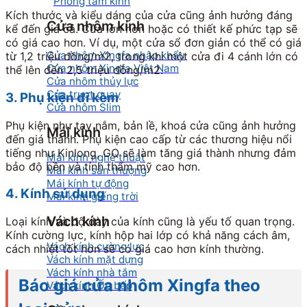
Phòng tắm kính
Kích thước và kiểu dáng của cửa cũng ảnh hưởng đáng
Cửa nhôm kính
kể đến giá cả. Cửa lớn hơn hoặc có thiết kế phức tạp sẽ
có giá cao hơn. Ví dụ, một cửa sổ đơn giản có thể có giá
Cửa nhôm Xingfa nhập khẩu
từ 1,2 triệu đồng/m2, trong khi một cửa đi 4 cánh lớn có
Cửa nhôm Xingfa Việt Nam
thể lên đến 2,5 triệu đồng/m2.
Cửa nhôm thủy lực
Cửa trượt quay
3. Phụ kiện đi kèm
Cửa nhôm Slim
Phụ kiện như tay nắm, bản lề, khoá cửa cũng ảnh hưởng
Mái kính
đến giá thành. Phụ kiện cao cấp từ các thương hiệu nổi
tiếng như Kinlong, GQ sẽ làm tăng giá thành nhưng đảm
Mái kính nghệ thuật
bảo độ bền và tính thẩm mỹ cao hơn.
Mái kính sân thượng
Mái kính tự động
4. Kính sử dụng
Mái kính giếng trời
Vách kính
Loại kính và độ dày của kính cũng là yếu tố quan trọng.
Kính cường lực, kính hộp hai lớp có khả năng cách âm,
Vách kính cường lực
cách nhiệt tốt hơn sẽ có giá cao hơn kính thường.
Vách kính mặt dựng
Vách kính nhà tắm
Báo giá cửa nhôm Xingfa theo
Vách kính Ốp bếp