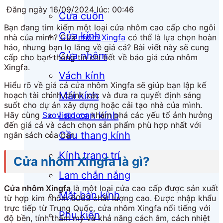
Đăng ngày 16/09/2024 lúc: 00:46
Cửa cuốn
Bạn đang tìm kiếm một loại cửa nhôm cao cấp cho ngôi
Cửa kính
nhà của mình? Cửa
nhôm Xingfa
có thể là lựa chọn hoàn
hảo, nhưng bạn lo lắng về giá cả? Bài viết này sẽ cung
Cửa nhôm
cấp cho bạn thông tin chi tiết về báo giá cửa nhôm
Xingfa.
Vách kính
Hiểu rõ về giá cả cửa nhôm Xingfa sẽ giúp bạn lập kế
Mái kính
hoạch tài chính chính xác và đưa ra quyết định sáng
suốt cho dự án xây dựng hoặc cải tạo nhà của mình.
Lan can kính
Hãy cùng
Saovietdoor
khám phá các yếu tố ảnh hưởng
đến giá cả và cách chọn sản phẩm phù hợp nhất với
Cầu thang kính
ngân sách của bạn.
Kính trang trí
Cửa nhôm Xingfa là gì?
Lam chắn nắng
Cửa nhôm Xingfa
là một loại cửa cao cấp được sản xuất
Mặt bàn kính
từ hợp kim nhôm 6063 chất lượng cao. Được nhập khẩu
trực tiếp từ Trung Quốc, cửa nhôm Xingfa nổi tiếng với
Phụ kiện
độ bền, tính thẩm mỹ và khả năng cách âm, cách nhiệt