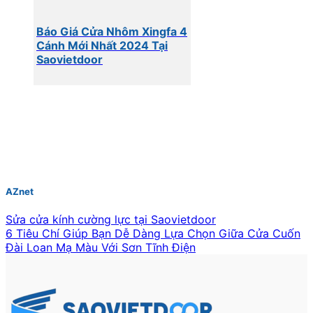
Báo Giá Cửa Nhôm Xingfa 4
Cánh Mới Nhất 2024 Tại
Saovietdoor
AZnet
Sửa cửa kính cường lực tại Saovietdoor
6 Tiêu Chí Giúp Bạn Dễ Dàng Lựa Chọn Giữa Cửa Cuốn
Đài Loan Mạ Màu Với Sơn Tĩnh Điện