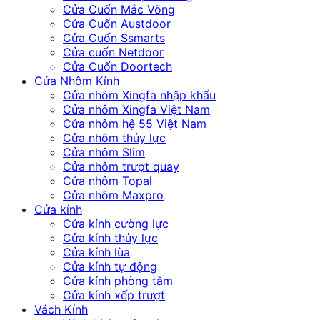
Cửa Cuốn Mắc Võng
Cửa Cuốn Austdoor
Cửa Cuốn Ssmarts
Cửa cuốn Netdoor
Cửa Cuốn Doortech
Cửa Nhôm Kính
Cửa nhôm Xingfa nhập khẩu
Cửa nhôm Xingfa Việt Nam
Cửa nhôm hệ 55 Việt Nam
Cửa nhôm thủy lực
Cửa nhôm Slim
Cửa nhôm trượt quay
Cửa nhôm Topal
Cửa nhôm Maxpro
Cửa kính
Cửa kính cường lực
Cửa kính thủy lực
Cửa kính lùa
Cửa kính tự động
Cửa kính phòng tắm
Cửa kính xếp trượt
Vách Kính