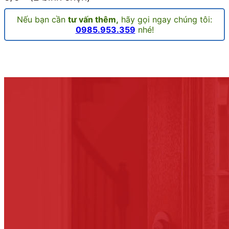
Nếu bạn cần
tư vấn thêm,
hãy gọi ngay chúng tôi:
0985.953.359
nhé!