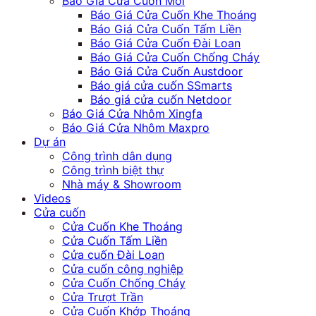
Báo Giá Cửa Cuốn Mới
Báo Giá Cửa Cuốn Khe Thoáng
Báo Giá Cửa Cuốn Tấm Liền
Báo Giá Cửa Cuốn Đài Loan
Báo Giá Cửa Cuốn Chống Cháy
Báo Giá Cửa Cuốn Austdoor
Báo giá cửa cuốn SSmarts
Báo giá cửa cuốn Netdoor
Báo Giá Cửa Nhôm Xingfa
Báo Giá Cửa Nhôm Maxpro
Dự án
Công trình dân dụng
Công trình biệt thự
Nhà máy & Showroom
Videos
Cửa cuốn
Cửa Cuốn Khe Thoáng
Cửa Cuốn Tấm Liền
Cửa cuốn Đài Loan
Cửa cuốn công nghiệp
Cửa Cuốn Chống Cháy
Cửa Trượt Trần
Cửa Cuốn Khớp Thoáng