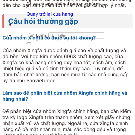
Chưa có sản phẩm trong giỏ hàng.
đến cho bạn sản phẩm tốt nhất với giá cả hợp lý nhất.
Quay trở lại cửa hàng
Câu hỏi thường gặp
Tìm kiếm:
Cửa nhôm Xingfa có thực sự tốt không?
Cửa nhôm Xingfa được đánh giá cao về chất lượng và
độ bền. Với hợp kim nhôm 6063 chất lượng cao, cửa
Xingfa có khả năng chống oxy hóa tốt, cách âm, cách
nhiệt hiệu quả và có tính thẩm mỹ cao. Tuy nhiên, để
đảm bảo chất lượng, bạn nên mua từ các nhà cung cấp
uy tín như Saovietdoor.
Làm sao để phân biệt cửa nhôm Xingfa chính hãng và
hàng nhái?
Để phân biệt cửa nhôm Xingfa chính hãng, bạn cần kiểm
tra kỹ logo Xingfa trên thanh nhôm, xem xét giấy chứng
nhận xuất xứ và chất lượng. Ngoài ra, cửa Xingfa chính
hãng có bề mặt nhẵn mịn, màu sắc đồng đều và trọng