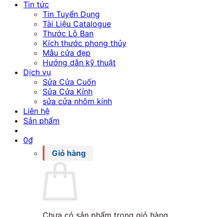
Tin tức
Tin Tuyển Dụng
Tài Liệu Catalogue
Thước Lỗ Ban
Kích thước phong thủy
Mẫu cửa đẹp
Hướng dẫn kỹ thuật
Dịch vụ
Sửa Cửa Cuốn
Sửa Cửa Kính
sửa cửa nhôm kính
Liên hệ
Sản phẩm
0
₫
Giỏ hàng
Chưa có sản phẩm trong giỏ hàng.