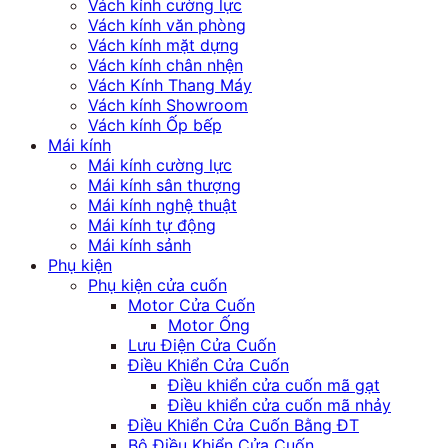
Vách kính cường lực
Vách kính văn phòng
Vách kính mặt dựng
Vách kính chân nhện
Vách Kính Thang Máy
Vách kính Showroom
Vách kính Ốp bếp
Mái kính
Mái kính cường lực
Mái kính sân thượng
Mái kính nghệ thuật
Mái kính tự động
Mái kính sảnh
Phụ kiện
Phụ kiện cửa cuốn
Motor Cửa Cuốn
Motor Ống
Lưu Điện Cửa Cuốn
Điều Khiển Cửa Cuốn
Điều khiển cửa cuốn mã gạt
Điều khiển cửa cuốn mã nhảy
Điều Khiển Cửa Cuốn Bằng ĐT
Bộ Điều Khiển Cửa Cuốn