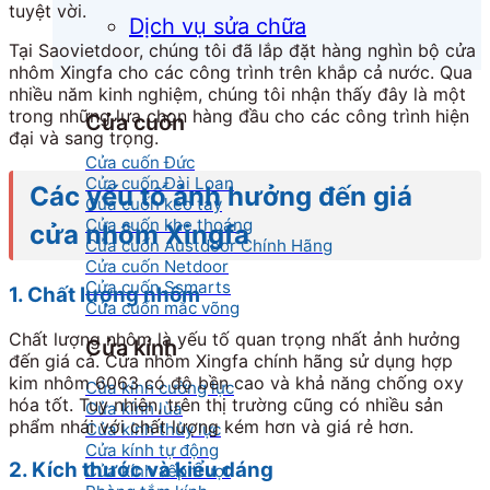
tuyệt vời.
Dịch vụ sửa chữa
Tại Saovietdoor, chúng tôi đã lắp đặt hàng nghìn bộ cửa
nhôm Xingfa cho các công trình trên khắp cả nước. Qua
nhiều năm kinh nghiệm, chúng tôi nhận thấy đây là một
trong những lựa chọn hàng đầu cho các công trình hiện
Cửa cuốn
đại và sang trọng.
Cửa cuốn Đức
Cửa cuốn Đài Loan
Các yếu tố ảnh hưởng đến giá
Cửa cuốn kéo tay
Cửa cuốn khe thoáng
cửa nhôm Xingfa
Cửa cuốn Austdoor Chính Hãng
Cửa cuốn Netdoor
Cửa cuốn Ssmarts
1. Chất lượng nhôm
Cửa cuốn mắc võng
Chất lượng nhôm là yếu tố quan trọng nhất ảnh hưởng
Cửa kính
đến giá cả. Cửa nhôm Xingfa chính hãng sử dụng hợp
kim nhôm 6063 có độ bền cao và khả năng chống oxy
Cửa kính cường lực
hóa tốt. Tuy nhiên, trên thị trường cũng có nhiều sản
Cửa kính lùa
phẩm nhái với chất lượng kém hơn và giá rẻ hơn.
Cửa kính thủy lực
Cửa kính tự động
2. Kích thước và kiểu dáng
Cửa kính xếp trượt