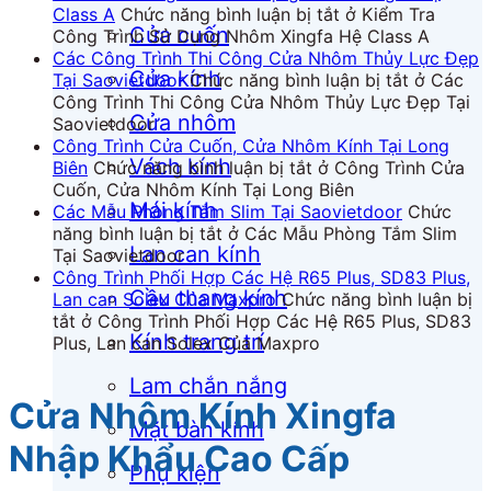
Class A
Chức năng bình luận bị tắt
ở Kiểm Tra
Cửa cuốn
Công Trình Sử Dụng Nhôm Xingfa Hệ Class A
Các Công Trình Thi Công Cửa Nhôm Thủy Lực Đẹp
Cửa kính
Tại Saovietdoor
Chức năng bình luận bị tắt
ở Các
Công Trình Thi Công Cửa Nhôm Thủy Lực Đẹp Tại
Cửa nhôm
Saovietdoor
Công Trình Cửa Cuốn, Cửa Nhôm Kính Tại Long
Vách kính
Biên
Chức năng bình luận bị tắt
ở Công Trình Cửa
Cuốn, Cửa Nhôm Kính Tại Long Biên
Mái kính
Các Mẫu Phòng Tắm Slim Tại Saovietdoor
Chức
năng bình luận bị tắt
ở Các Mẫu Phòng Tắm Slim
Lan can kính
Tại Saovietdoor
Công Trình Phối Hợp Các Hệ R65 Plus, SD83 Plus,
Cầu thang kính
Lan can Solex Của Maxpro
Chức năng bình luận bị
tắt
ở Công Trình Phối Hợp Các Hệ R65 Plus, SD83
Kính trang trí
Plus, Lan can Solex Của Maxpro
Lam chắn nắng
Cửa Nhôm Kính Xingfa
Mặt bàn kính
Nhập Khẩu Cao Cấp
Phụ kiện