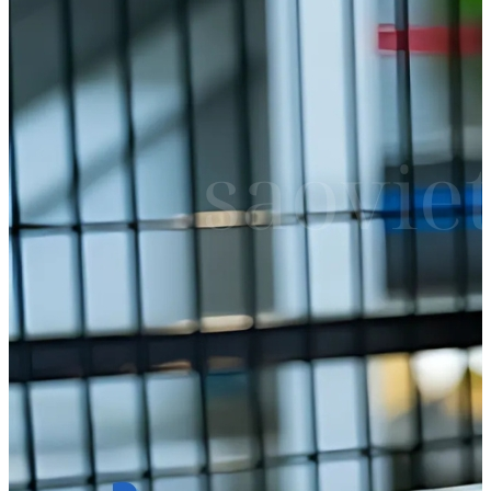
Phòng tắm kính
Cửa nhôm kính
Cửa nhôm Xingfa nhập khẩu
Cửa nhôm Xingfa Việt Nam
Cửa nhôm thủy lực
Cửa trượt quay
Cửa nhôm Slim
Mái kính
Mái kính nghệ thuật
Mái kính sân thượng
Mái kính tự động
Mái kính giếng trời
Vách kính
Vách kính cường lực
Vách kính mặt dựng
Vách kính nhà tắm
Vách kính Ốp bếp