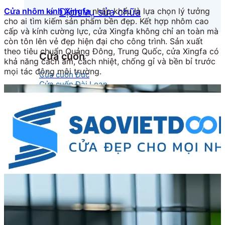
Cửa nhôm kính Xingfa
nhập khẩu là lựa chọn lý tưởng
Dịch vụ sửa chữa
cho ai tìm kiếm sản phẩm bền đẹp. Kết hợp nhôm cao
cấp và kính cường lực, cửa Xingfa không chỉ an toàn mà
còn tôn lên vẻ đẹp hiện đại cho công trình. Sản xuất
theo tiêu chuẩn Quảng Đông, Trung Quốc, cửa Xingfa có
Cửa cuốn
khả năng cách âm, cách nhiệt, chống gỉ và bền bỉ trước
mọi tác động môi trường.
Cửa cuốn Đức
Cửa cuốn Đài Loan
Cửa cuốn kéo tay
Cửa cuốn khe thoáng
Cửa cuốn Austdoor Chính Hãng
Cửa cuốn Netdoor
Cửa cuốn Ssmarts
Cửa cuốn mắc võng
Cửa kính
Cửa kính cường lực
Cửa kính lùa
Cửa kính thủy lực
Cửa kính tự động
Cửa kính xếp trượt