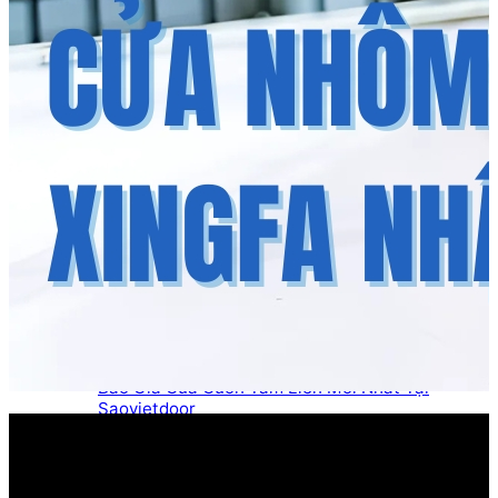
Cầu thang kính
Cầu thang kính
Lan can kính
Dịch vụ
Sửa Cửa Cuốn
Sửa Cửa Kính
Sửa cửa nhôm kính
Báo Giá
Báo Giá Cửa Nhôm Xingfa mới nhất tại
Saovietdoor
Báo Giá Cửa Cuốn Mới Nhất Tại SAOVIETDOOR
Báo Giá Cửa Cuốn Austdoor Mới Nhất Tại
Saovietdoor
Báo giá cửa cuốn SSmarts mới nhất tại
Saovietdoor
Báo giá cửa cuốn Netdoor mới nhất tại
Saovietdoor
Báo Giá Cửa Cuốn Tấm Liền Mới Nhất Tại
Saovietdoor
Báo Giá Cửa Cuốn Khe Thoáng Mới Nhất Tại
Saovietdoor
Báo Giá Cửa Cuốn Đài Loan Mới Nhất Tại
Saovietdoor