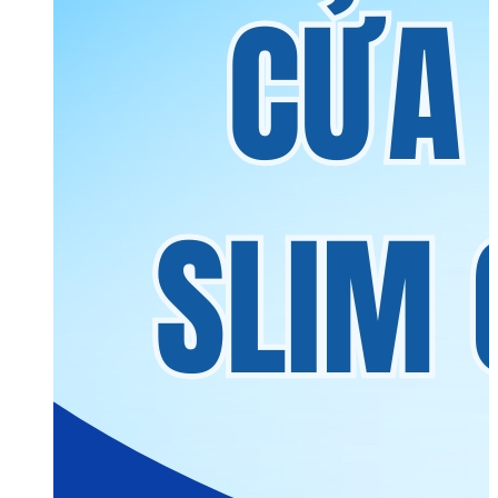
Phòng tắm kính
Cửa nhôm kính
Cửa nhôm Xingfa nhập khẩu
Cửa nhôm Xingfa Việt Nam
Cửa nhôm thủy lực
Cửa trượt quay
Cửa nhôm Slim
Mái kính
Mái kính nghệ thuật
Mái kính sân thượng
Mái kính tự động
Mái kính giếng trời
Vách kính
Vách kính cường lực
Vách kính mặt dựng
Vách kính nhà tắm
Vách kính Ốp bếp