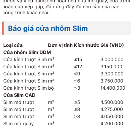
thước và kiểu dáng linh hoạt như cửa mở quay, cửa trượt
hoặc cửa xếp gấp, đáp ứng đầy đủ nhu cầu của các
công trình khác nhau.
Báo giá cửa nhôm Slim
Loại cửa
Đơn vị tính
Kích thước
Giá (VND)
Cửa nhôm Slim DDM
Cửa kính trượt Slim
m²
≤15
3.000.000
Cửa kính trượt Slim
m²
≤12
3.150.000
Cửa kính trượt Slim
m²
≤9
3.300.000
Cửa kính trượt Slim
m²
≤6
3.750.000
Cửa kính trượt Slim
bộ
≤3
14.400.000
Cửa Slim CAD
Slim mở trượt
m²
≤5
4.500.000
Slim mở trượt
m²
≤8
4.275.000
Slim mở trượt
m²
>8
4.050.000
Slim mở quay
m²
4.200.000