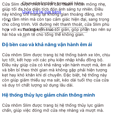
Chưa có sản phẩm trong giỏ hàng.
Cửa Slim được thiết kế với các thanh nhôm mỏng nhẹ,
giúp tối đa hóa diện tích đón ánh sáng tự nhiên. Điều
Quay trở lại cửa hàng
này không chỉ mang lại không gian thoáng đãng, mở
rộng tầm nhìn mà còn tạo cảm giác hiện đại, sang trọng
cho công trình. Với đường nét thanh thoát, cửa Slim phù
hợp với xu hướng kiến trúc tối giản, góp phần tạo nên sự
Tìm kiếm:
hài hòa và tinh tế cho tổng thể không gian.
Độ bền cao và khả năng vận hành êm ái
Cửa nhôm Slim được trang bị hệ thống bánh xe lớn, chịu
lực tốt, kết hợp với các phụ kiện nhập khẩu đồng bộ.
Điều này giúp cửa có khả năng vận hành mượt mà, êm ái
và bền bỉ theo thời gian mà không gặp phải hiện tượng
kẹt hay khó khăn khi di chuyển. Đặc biệt, hệ thống này
còn giúp giảm thiểu sự ma sát, kéo dài tuổi thọ của cửa
và duy trì chất lượng sử dụng lâu dài.
Hệ thống thủy lực giảm chấn thông minh
Cửa nhôm Slim được trang bị hệ thống thủy lực giảm
chấn, giúp việc đóng mở cửa nhẹ nhàng và mượt mà.