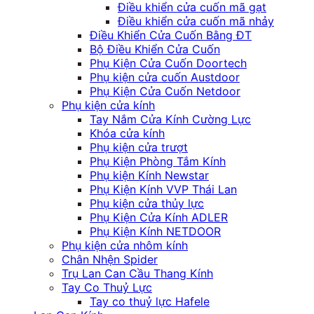
Điều khiển cửa cuốn mã gạt
Điều khiển cửa cuốn mã nhảy
Điều Khiển Cửa Cuốn Bằng ĐT
Bộ Điều Khiển Cửa Cuốn
Phụ Kiện Cửa Cuốn Doortech
Phụ kiện cửa cuốn Austdoor
Phụ Kiện Cửa Cuốn Netdoor
Phụ kiện cửa kính
Tay Nắm Cửa Kính Cường Lực
Khóa cửa kính
Phụ kiện cửa trượt
Phụ Kiện Phòng Tắm Kính
Phụ kiện Kính Newstar
Phụ Kiện Kính VVP Thái Lan
Phụ kiện cửa thủy lực
Phụ Kiện Cửa Kính ADLER
Phụ Kiện Kính NETDOOR
Phụ kiện cửa nhôm kính
Chân Nhện Spider
Trụ Lan Can Cầu Thang Kính
Tay Co Thuỷ Lực
Tay co thuỷ lực Hafele