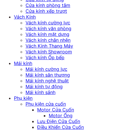
Cửa kính phòng tắm
Cửa kính xếp trượt
Vách Kính
Vách kính cường lực
Vách kính văn phòng
Vách kính mặt dựng
Vách kính chân nhện
Vách Kính Thang Máy
Vách kính Showroom
Vách kính Ốp bếp
Mái kính
Mái kính cường lực
Mái kính sân thượng
Mái kính nghệ thuật
Mái kính tự động
Mái kính sảnh
Phụ kiện
Phụ kiện cửa cuốn
Motor Cửa Cuốn
Motor Ống
Lưu Điện Cửa Cuốn
Điều Khiển Cửa Cuốn