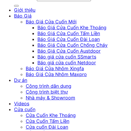
Giới thiệu
Báo Giá
Báo Giá Cửa Cuốn Mới
Báo Giá Cửa Cuốn Khe Thoáng
Báo Giá Cửa Cuốn Tấm Liền
Báo Giá Cửa Cuốn Đài Loan
Báo Giá Cửa Cuốn Chống Cháy
Báo Giá Cửa Cuốn Austdoor
Báo giá cửa cuốn SSmarts
Báo giá cửa cuốn Netdoor
Báo Giá Cửa Nhôm Xingfa
Báo Giá Cửa Nhôm Maxpro
Dự án
Công trình dân dụng
Công trình biệt thự
Nhà máy & Showroom
Videos
Cửa cuốn
Cửa Cuốn Khe Thoáng
Cửa Cuốn Tấm Liền
Cửa cuốn Đài Loan