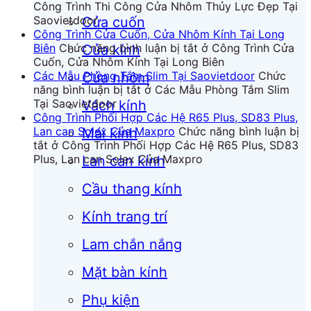
Công Trình Thi Công Cửa Nhôm Thủy Lực Đẹp Tại
Saovietdoor
Cửa cuốn
Công Trình Cửa Cuốn, Cửa Nhôm Kính Tại Long
Biên
Chức năng bình luận bị tắt
ở Công Trình Cửa
Cửa kính
Cuốn, Cửa Nhôm Kính Tại Long Biên
Các Mẫu Phòng Tắm Slim Tại Saovietdoor
Chức
Cửa nhôm
năng bình luận bị tắt
ở Các Mẫu Phòng Tắm Slim
Tại Saovietdoor
Vách kính
Công Trình Phối Hợp Các Hệ R65 Plus, SD83 Plus,
Lan can Solex Của Maxpro
Chức năng bình luận bị
Mái kính
tắt
ở Công Trình Phối Hợp Các Hệ R65 Plus, SD83
Plus, Lan can Solex Của Maxpro
Lan can kính
Cầu thang kính
Kính trang trí
Lam chắn nắng
Mặt bàn kính
Phụ kiện