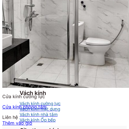
Phòng tắm kính
Cửa nhôm kính
Cửa nhôm Xingfa nhập khẩu
Cửa nhôm Xingfa Việt Nam
Cửa nhôm thủy lực
Cửa trượt quay
Cửa nhôm Slim
Mái kính
Mái kính nghệ thuật
Mái kính sân thượng
Mái kính tự động
Mái kính giếng trời
Vách kính
Cửa kính cường lực
Vách kính cường lực
Cửa kính phòng tắm
Vách kính mặt dựng
Vách kính nhà tắm
Liên hệ
Vách kính Ốp bếp
Thêm vào giỏ