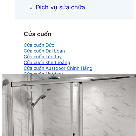
Dịch vụ sửa chữa
Cửa cuốn
Cửa cuốn Đức
Cửa cuốn Đài Loan
Cửa cuốn kéo tay
Cửa cuốn khe thoáng
Cửa cuốn Austdoor Chính Hãng
Cửa cuốn Netdoor
Cửa cuốn Ssmarts
Cửa cuốn mắc võng
Cửa kính
Cửa kính cường lực
Cửa kính lùa
Cửa kính thủy lực
Cửa kính tự động
Cửa kính xếp trượt