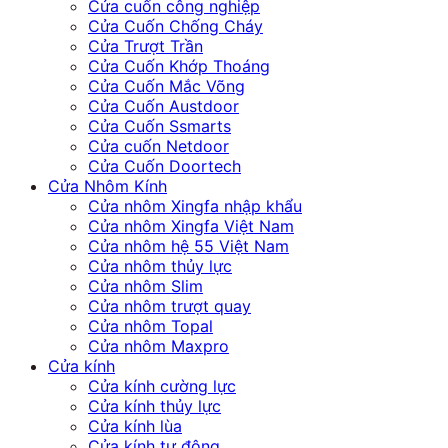
Cửa cuốn công nghiệp
Cửa Cuốn Chống Cháy
Cửa Trượt Trần
Cửa Cuốn Khớp Thoáng
Cửa Cuốn Mắc Võng
Cửa Cuốn Austdoor
Cửa Cuốn Ssmarts
Cửa cuốn Netdoor
Cửa Cuốn Doortech
Cửa Nhôm Kính
Cửa nhôm Xingfa nhập khẩu
Cửa nhôm Xingfa Việt Nam
Cửa nhôm hệ 55 Việt Nam
Cửa nhôm thủy lực
Cửa nhôm Slim
Cửa nhôm trượt quay
Cửa nhôm Topal
Cửa nhôm Maxpro
Cửa kính
Cửa kính cường lực
Cửa kính thủy lực
Cửa kính lùa
Cửa kính tự động