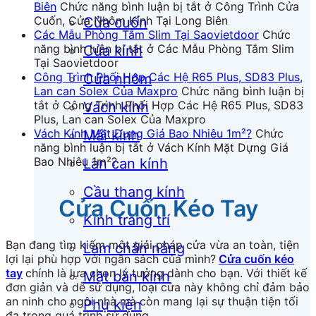
Biên
Chức năng bình luận bị tắt
ở Công Trình Cửa
Cuốn, Cửa Nhôm Kính Tại Long Biên
Cửa cuốn
Các Mẫu Phòng Tắm Slim Tại Saovietdoor
Chức
năng bình luận bị tắt
ở Các Mẫu Phòng Tắm Slim
Cửa kính
Tại Saovietdoor
Công Trình Phối Hợp Các Hệ R65 Plus, SD83 Plus,
Cửa nhôm
Lan can Solex Của Maxpro
Chức năng bình luận bị
tắt
ở Công Trình Phối Hợp Các Hệ R65 Plus, SD83
Vách kính
Plus, Lan can Solex Của Maxpro
Vách Kính Mặt Dựng Giá Bao Nhiêu 1m²?
Chức
Mái kính
năng bình luận bị tắt
ở Vách Kính Mặt Dựng Giá
Bao Nhiêu 1m²?
Lan can kính
Cầu thang kính
Cửa Cuốn Kéo Tay
Kính trang trí
Bạn đang tìm kiếm một giải pháp cửa vừa an toàn, tiện
Lam chắn nắng
lợi lại phù hợp với ngân sách của mình?
Cửa cuốn kéo
tay
chính là lựa chọn lý tưởng dành cho bạn. Với thiết kế
Mặt bàn kính
đơn giản và dễ sử dụng, loại cửa này không chỉ đảm bảo
an ninh cho ngôi nhà mà còn mang lại sự thuận tiện tối
Phụ kiện
đa trong quá trình sử dụng.