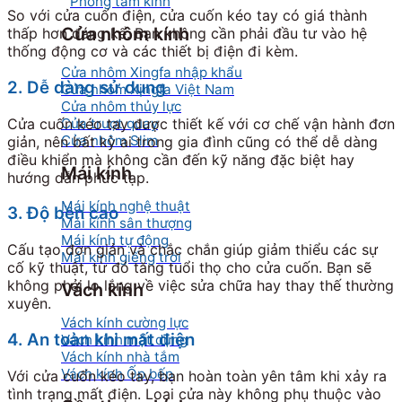
Phòng tắm kính
So với cửa cuốn điện, cửa cuốn kéo tay có giá thành
Cửa nhôm kính
thấp hơn đáng kể. Bạn không cần phải đầu tư vào hệ
thống động cơ và các thiết bị điện đi kèm.
Cửa nhôm Xingfa nhập khẩu
2. Dễ dàng sử dụng
Cửa nhôm Xingfa Việt Nam
Cửa nhôm thủy lực
Cửa trượt quay
Cửa cuốn kéo tay được thiết kế với cơ chế vận hành đơn
Cửa nhôm Slim
giản, nên bất kỳ ai trong gia đình cũng có thể dễ dàng
điều khiển mà không cần đến kỹ năng đặc biệt hay
Mái kính
hướng dẫn phức tạp.
Mái kính nghệ thuật
3. Độ bền cao
Mái kính sân thượng
Mái kính tự động
Cấu tạo đơn giản và chắc chắn giúp giảm thiểu các sự
Mái kính giếng trời
cố kỹ thuật, từ đó tăng tuổi thọ cho cửa cuốn. Bạn sẽ
không phải lo lắng về việc sửa chữa hay thay thế thường
Vách kính
xuyên.
Vách kính cường lực
4. An toàn khi mất điện
Vách kính mặt dựng
Vách kính nhà tắm
Vách kính Ốp bếp
Với cửa cuốn kéo tay, bạn hoàn toàn yên tâm khi xảy ra
tình trạng mất điện. Loại cửa này không phụ thuộc vào