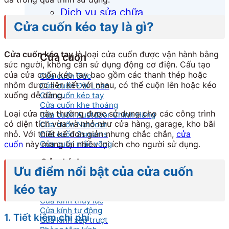
Dịch vụ sửa chữa
Cửa cuốn kéo tay là gì?
Cửa cuốn kéo tay
là loại cửa cuốn được vận hành bằng
Cửa cuốn
sức người, không cần sử dụng động cơ điện. Cấu tạo
của cửa cuốn kéo tay bao gồm các thanh thép hoặc
Cửa cuốn Đức
nhôm được liên kết với nhau, có thể cuộn lên hoặc kéo
Cửa cuốn Đài Loan
xuống dễ dàng.
Cửa cuốn kéo tay
Cửa cuốn khe thoáng
Loại cửa này thường được sử dụng cho các công trình
Cửa cuốn Austdoor Chính Hãng
có diện tích vừa và nhỏ như cửa hàng, garage, kho bãi
Cửa cuốn Netdoor
nhỏ. Với thiết kế đơn giản nhưng chắc chắn,
cửa
Cửa cuốn Ssmarts
cuốn
này mang lại nhiều lợi ích cho người sử dụng.
Cửa cuốn mắc võng
Cửa kính
Ưu điểm nổi bật của cửa cuốn
Cửa kính cường lực
kéo tay
Cửa kính lùa
Cửa kính thủy lực
Cửa kính tự động
1. Tiết kiệm chi phí
Cửa kính xếp trượt