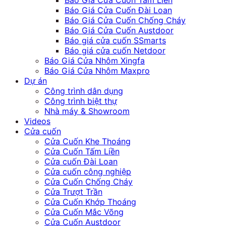
Báo Giá Cửa Cuốn Tấm Liền
Báo Giá Cửa Cuốn Đài Loan
Báo Giá Cửa Cuốn Chống Cháy
Báo Giá Cửa Cuốn Austdoor
Báo giá cửa cuốn SSmarts
Báo giá cửa cuốn Netdoor
Báo Giá Cửa Nhôm Xingfa
Báo Giá Cửa Nhôm Maxpro
Dự án
Công trình dân dụng
Công trình biệt thự
Nhà máy & Showroom
Videos
Cửa cuốn
Cửa Cuốn Khe Thoáng
Cửa Cuốn Tấm Liền
Cửa cuốn Đài Loan
Cửa cuốn công nghiệp
Cửa Cuốn Chống Cháy
Cửa Trượt Trần
Cửa Cuốn Khớp Thoáng
Cửa Cuốn Mắc Võng
Cửa Cuốn Austdoor