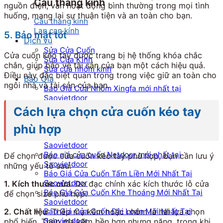
Cầu thang kính
nguồn điện, vẫn hoạt động bình thường trong mọi tình
huống, mang lại sự thuận tiện và an toàn cho bạn.
Cầu thang kính
Lan can kính
5. Bảo mật tốt
Dịch vụ
Sửa Cửa Cuốn
Cửa cuốn kéo tay được trang bị hệ thống khóa chắc
Sửa Cửa Kính
chắn, giúp bảo vệ tài sản của bạn một cách hiệu quả.
Sửa cửa nhôm kính
Điều này đặc biệt quan trọng trong việc giữ an toàn cho
Báo Giá
ngôi nhà và tài sản của bạn.
Báo Giá Cửa Nhôm Xingfa mới nhất tại
Saovietdoor
Báo Giá Cửa Cuốn Mới Nhất Tại SAOVIETDOOR
Cách lựa chọn cửa cuốn kéo tay
Báo Giá Cửa Cuốn Austdoor Mới Nhất Tại
Saovietdoor
phù hợp
Báo giá cửa cuốn SSmarts mới nhất tại
Saovietdoor
Báo giá cửa cuốn Netdoor mới nhất tại
Để chọn được cửa cuốn kéo tay phù hợp, bạn cần lưu ý
Saovietdoor
những yếu tố sau:
Báo Giá Cửa Cuốn Tấm Liền Mới Nhất Tại
Saovietdoor
1. Kích thước cửa
: Đo đạc chính xác kích thước lỗ cửa
Báo Giá Cửa Cuốn Khe Thoáng Mới Nhất Tại
để chọn size phù hợp.
Saovietdoor
Báo Giá Cửa Cuốn Đài Loan Mới Nhất Tại
2. Chất liệu
: Thép mạ kẽm hoặc nhôm là hai lựa chọn
Saovietdoor
phổ biến. Thép mạ kẽm bền hơn nhưng nặng, trong khi