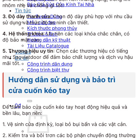
Báo Giá Sửa Cửa Kính Tại Nhà
nhôm nhẹ và chống gỉ tốt.
Tin tức
3. Độ dày thanh cửa
: Chọn độ dày phù hợp với nhu cầu
Tin Tuyển Dụng
Mẫu cửa đẹp
sử dụng và mức độ an ninh cần thiết.
Kích thước phong thủy
4. Hệ thống khóa
: Ưu tiên các loại khóa chắc chắn, có
Thước Lỗ Ban
độ bảo mật cao.
Hướng dẫn kỹ thuật
Tài Liệu Catalogue
5. Thương hiệu uy tín
: Chọn các thương hiệu có tiếng
Videos
như Saovietdoor để đảm bảo chất lượng và dịch vụ hậu
Dự án
mãi tốt.
Công trình dân dụng
Công trình biệt thự
Nhà máy & Showroom
Hướng dẫn sử dụng và bảo trì
Liên hệ
cửa cuốn kéo tay
Tìm kiếm:
0
₫
Để đảm bảo cửa cuốn kéo tay hoạt động hiệu quả và
bền lâu, bạn nên:
1. Vệ sinh cửa định kỳ, loại bỏ bụi bẩn và các vật cản.
2. Kiểm tra và bôi trơn các bộ phận chuyển động thường