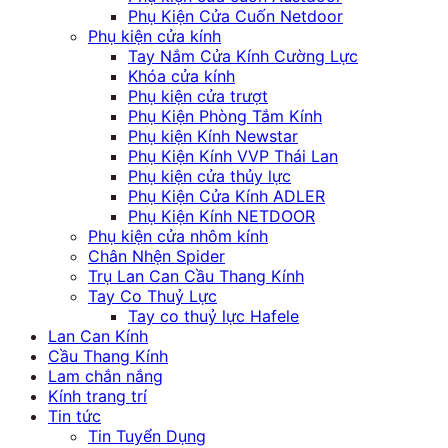
Phụ Kiện Cửa Cuốn Netdoor
Phụ kiện cửa kính
Tay Nắm Cửa Kính Cường Lực
Khóa cửa kính
Phụ kiện cửa trượt
Phụ Kiện Phòng Tắm Kính
Phụ kiện Kính Newstar
Phụ Kiện Kính VVP Thái Lan
Phụ kiện cửa thủy lực
Phụ Kiện Cửa Kính ADLER
Phụ Kiện Kính NETDOOR
Phụ kiện cửa nhôm kính
Chân Nhện Spider
Trụ Lan Can Cầu Thang Kính
Tay Co Thuỷ Lực
Tay co thuỷ lực Hafele
Lan Can Kính
Cầu Thang Kính
Lam chắn nắng
Kính trang trí
Tin tức
Tin Tuyển Dụng