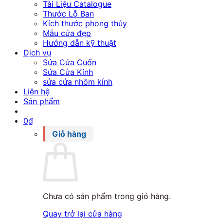
Tài Liệu Catalogue
Thước Lỗ Ban
Kích thước phong thủy
Mẫu cửa đẹp
Hướng dẫn kỹ thuật
Dịch vụ
Sửa Cửa Cuốn
Sửa Cửa Kính
sửa cửa nhôm kính
Liên hệ
Sản phẩm
0
₫
Giỏ hàng
Chưa có sản phẩm trong giỏ hàng.
Quay trở lại cửa hàng