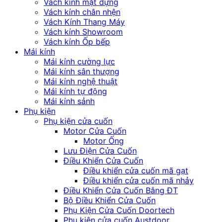
Vách kính mặt dựng
Vách kính chân nhện
Vách Kính Thang Máy
Vách kính Showroom
Vách kính Ốp bếp
Mái kính
Mái kính cường lực
Mái kính sân thượng
Mái kính nghệ thuật
Mái kính tự động
Mái kính sảnh
Phụ kiện
Phụ kiện cửa cuốn
Motor Cửa Cuốn
Motor Ống
Lưu Điện Cửa Cuốn
Điều Khiển Cửa Cuốn
Điều khiển cửa cuốn mã gạt
Điều khiển cửa cuốn mã nhảy
Điều Khiển Cửa Cuốn Bằng ĐT
Bộ Điều Khiển Cửa Cuốn
Phụ Kiện Cửa Cuốn Doortech
Phụ kiện cửa cuốn Austdoor