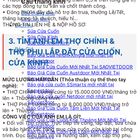
Cầu thang kính
các hợp đồng tự tư vấn và chốt thành công.
• Đóng BHXH đầy đủ, hỗ trợ ăn trưa, thưởng Lễ/Tết,
Cầu thang kính
tháng lương 13, du lịch, hiếu hỉ…
Lan can kính
THÔNG TIN LIÊN HỆ & NỘP HỒ SƠ:
Dịch vụ
Sửa Cửa Cuốn
Sửa Cửa Kính
3. TÌM ANH EM THỢ CHÍNH &
Sửa cửa nhôm kính
Báo Giá
THỢ PHỤ LẮP ĐẶT CỬA CUỐN,
Báo Giá Cửa Nhôm Xingfa mới nhất tại
Saovietdoor
CỬA KÍNH!
Báo Giá Cửa Cuốn Mới Nhất Tại SAOVIETDOOR
Báo Giá Cửa Cuốn Austdoor Mới Nhất Tại
Saovietdoor
MỨC LƯƠNG HẤP DẪN (Thỏa thuận cụ thể theo tay
Báo giá cửa cuốn SSmarts mới nhất tại
nghề):
Saovietdoor
• THỢ CHÍNH: Lương cứng từ 15.000.000 VNĐ/tháng trở
Báo giá cửa cuốn Netdoor mới nhất tại
lên + Thưởng công trình.
Saovietdoor
• THỢ PHỤ: Lương cứng từ 8.000.000 VNĐ/tháng trở
Báo Giá Cửa Cuốn Tấm Liền Mới Nhất Tại
lên + Thưởng.
Saovietdoor
CÔNG VIỆC CỦA ANH EM LÀ GÌ?
Báo Giá Cửa Cuốn Khe Thoáng Mới Nhất Tại
• Đối với Thợ chính: Trực tiếp thi công, lắp đặt, sửa chữa
Saovietdoor
và bảo hành các hạng mục cửa cuốn, cửa kính tại công
Báo Giá Cửa Cuốn Đài Loan Mới Nhất Tại
trình. Đọc hiểu bản vẽ và hướng dẫn, kèm cặp thợ phụ.
Saovietdoor