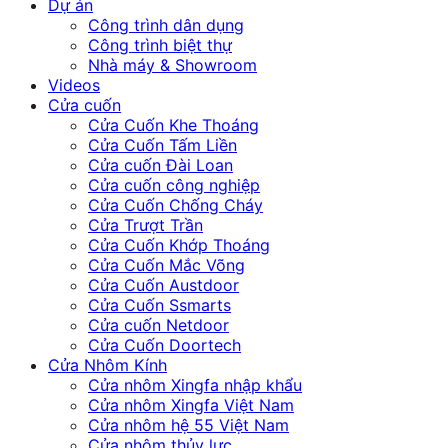
Dự án
Công trình dân dụng
Công trình biệt thự
Nhà máy & Showroom
Videos
Cửa cuốn
Cửa Cuốn Khe Thoáng
Cửa Cuốn Tấm Liền
Cửa cuốn Đài Loan
Cửa cuốn công nghiệp
Cửa Cuốn Chống Cháy
Cửa Trượt Trần
Cửa Cuốn Khớp Thoáng
Cửa Cuốn Mắc Võng
Cửa Cuốn Austdoor
Cửa Cuốn Ssmarts
Cửa cuốn Netdoor
Cửa Cuốn Doortech
Cửa Nhôm Kính
Cửa nhôm Xingfa nhập khẩu
Cửa nhôm Xingfa Việt Nam
Cửa nhôm hệ 55 Việt Nam
Cửa nhôm thủy lực