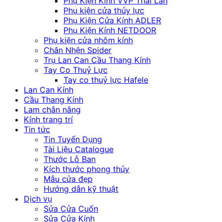
Phụ Kiện Kính VVP Thái Lan
Phụ kiện cửa thủy lực
Phụ Kiện Cửa Kính ADLER
Phụ Kiện Kính NETDOOR
Phụ kiện cửa nhôm kính
Chân Nhện Spider
Trụ Lan Can Cầu Thang Kính
Tay Co Thuỷ Lực
Tay co thuỷ lực Hafele
Lan Can Kính
Cầu Thang Kính
Lam chắn nắng
Kính trang trí
Tin tức
Tin Tuyển Dụng
Tài Liệu Catalogue
Thước Lỗ Ban
Kích thước phong thủy
Mẫu cửa đẹp
Hướng dẫn kỹ thuật
Dịch vụ
Sửa Cửa Cuốn
Sửa Cửa Kính