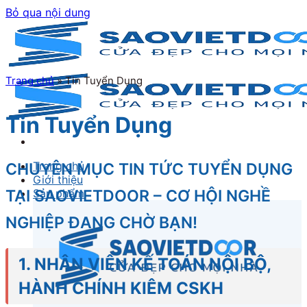
Bỏ qua nội dung
Trang chủ
»
Tin Tuyển Dụng
Tin Tuyển Dụng
Trang chủ
CHUYÊN MỤC TIN TỨC TUYỂN DỤNG
Giới thiệu
TẠI SAOVIETDOOR – CƠ HỘI NGHỀ
Sản phẩm
NGHIỆP ĐANG CHỜ BẠN!
1. NHÂN VIÊN KẾ TOÁN NỘI BỘ,
HÀNH CHÍNH KIÊM CSKH