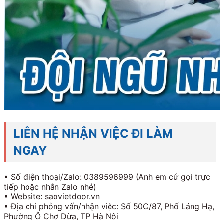
LIÊN HỆ NHẬN VIỆC ĐI LÀM
NGAY
• Số điện thoại/Zalo: 0389596999 (Anh em cứ gọi trực
tiếp hoặc nhắn Zalo nhé)
• Website: saovietdoor.vn
• Địa chỉ phỏng vấn/nhận việc: Số 50C/87, Phố Láng Hạ,
Phường Ô Chợ Dừa, TP Hà Nội