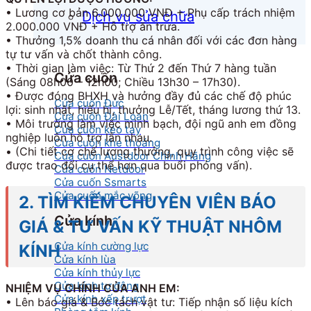
• Lương cơ bản 6.000.000 VNĐ + Phụ cấp trách nhiệm
Dịch vụ sửa chữa
2.000.000 VNĐ + Hỗ trợ ăn trưa.
• Thưởng 1,5% doanh thu cá nhân đối với các đơn hàng
tự tư vấn và chốt thành công.
• Thời gian làm việc: Từ Thứ 2 đến Thứ 7 hàng tuần
Cửa cuốn
(Sáng 08h00 – 12h00; Chiều 13h30 – 17h30).
• Được đóng BHXH và hưởng đầy đủ các chế độ phúc
Cửa cuốn Đức
lợi: sinh nhật, hiếu hỉ, thưởng Lễ/Tết, tháng lương thứ 13.
Cửa cuốn Đài Loan
• Môi trường làm việc minh bạch, đội ngũ anh em đồng
Cửa cuốn kéo tay
nghiệp luôn hỗ trợ lẫn nhau.
Cửa cuốn khe thoáng
• (Chi tiết cơ chế lương thưởng, quy trình công việc sẽ
Cửa cuốn Austdoor Chính Hãng
được trao đổi cụ thể hơn qua buổi phỏng vấn).
Cửa cuốn Netdoor
Cửa cuốn Ssmarts
Cửa cuốn mắc võng
2. TÌM KIẾM CHUYÊN VIÊN BÁO
Cửa kính
GIÁ & TƯ VẤN KỸ THUẬT NHÔM
Cửa kính cường lực
KÍNH
Cửa kính lùa
Cửa kính thủy lực
Cửa kính tự động
NHIỆM VỤ CHÍNH CỦA ANH EM:
Cửa kính xếp trượt
• Lên báo giá & Bóc tách vật tư: Tiếp nhận số liệu kích