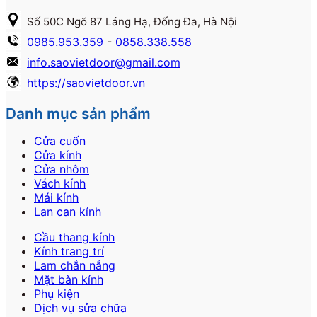
Số 50C Ngõ 87 Láng Hạ, Đống Đa, Hà Nội
0985.953.359
-
0858.338.558
info.saovietdoor@gmail.com
https://saovietdoor.vn
Danh mục sản phẩm
Cửa cuốn
Cửa kính
Cửa nhôm
Vách kính
Mái kính
Lan can kính
Cầu thang kính
Kính trang trí
Lam chắn nắng
Mặt bàn kính
Phụ kiện
Dịch vụ sửa chữa