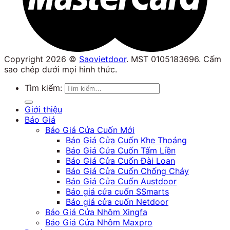
Copyright 2026 ©
Saovietdoor
. MST 0105183696. Cấm
sao chép dưới mọi hình thức.
Tìm kiếm:
Giới thiệu
Báo Giá
Báo Giá Cửa Cuốn Mới
Báo Giá Cửa Cuốn Khe Thoáng
Báo Giá Cửa Cuốn Tấm Liền
Báo Giá Cửa Cuốn Đài Loan
Báo Giá Cửa Cuốn Chống Cháy
Báo Giá Cửa Cuốn Austdoor
Báo giá cửa cuốn SSmarts
Báo giá cửa cuốn Netdoor
Báo Giá Cửa Nhôm Xingfa
Báo Giá Cửa Nhôm Maxpro