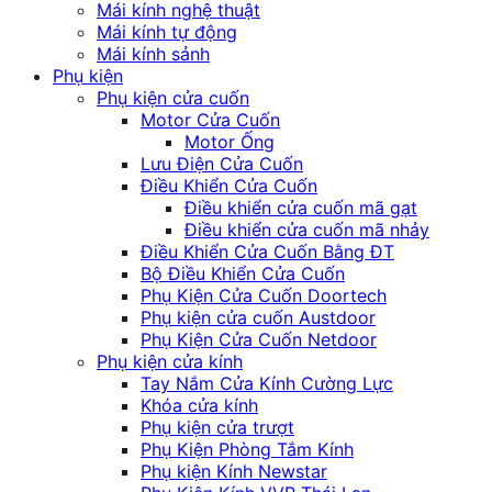
Mái kính nghệ thuật
Mái kính tự động
Mái kính sảnh
Phụ kiện
Phụ kiện cửa cuốn
Motor Cửa Cuốn
Motor Ống
Lưu Điện Cửa Cuốn
Điều Khiển Cửa Cuốn
Điều khiển cửa cuốn mã gạt
Điều khiển cửa cuốn mã nhảy
Điều Khiển Cửa Cuốn Bằng ĐT
Bộ Điều Khiển Cửa Cuốn
Phụ Kiện Cửa Cuốn Doortech
Phụ kiện cửa cuốn Austdoor
Phụ Kiện Cửa Cuốn Netdoor
Phụ kiện cửa kính
Tay Nắm Cửa Kính Cường Lực
Khóa cửa kính
Phụ kiện cửa trượt
Phụ Kiện Phòng Tắm Kính
Phụ kiện Kính Newstar