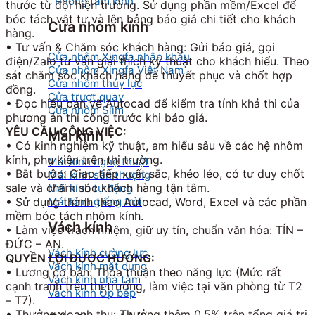
Phòng tắm kính
thước từ đội hiện trường. Sử dụng phần mềm/Excel để
bóc tách vật tư và lên bảng báo giá chi tiết cho khách
Cửa nhôm kính
hàng.
• Tư vấn & Chăm sóc khách hàng: Gửi báo giá, gọi
Cửa nhôm Xingfa nhập khẩu
điện/Zalo tư vấn giải thích kỹ thuật cho khách hiểu. Theo
Cửa nhôm Xingfa Việt Nam
sát chăm sóc khách hàng để thuyết phục và chốt hợp
Cửa nhôm thủy lực
đồng.
Cửa trượt quay
• Đọc hiểu bản vẽ Autocad để kiểm tra tính khả thi của
Cửa nhôm Slim
phương án thi công trước khi báo giá.
YÊU CẦU CÔNG VIỆC:
Mái kính
• Có kinh nghiệm kỹ thuật, am hiểu sâu về các hệ nhôm
kính, phụ kiện trên thị trường.
Mái kính nghệ thuật
• Bắt buộc: Giao tiếp xuất sắc, khéo léo, có tư duy chốt
Mái kính sân thượng
sale và chăm sóc khách hàng tận tâm.
Mái kính tự động
Mái kính giếng trời
• Sử dụng thành thạo Autocad, Word, Excel và các phần
mềm bóc tách nhôm kính.
Vách kính
• Làm việc trách nhiệm, giữ uy tín, chuẩn văn hóa: TÍN –
ĐỨC – AN.
Vách kính cường lực
QUYỀN LỢI ĐƯỢC HƯỞNG:
Vách kính mặt dựng
• Lương cơ bản: Thỏa thuận theo năng lực (Mức rất
Vách kính nhà tắm
cạnh tranh trên thị trường, làm việc tại văn phòng từ T2
Vách kính Ốp bếp
– T7).
• Thưởng doanh thu: Thưởng thêm 0,5% trên tổng giá trị