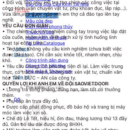
• Đối với Thợ phụ: Hỗ trợ thợ chính các công việc tại
Báo Giá Sửa Cửa Kính Tại Nhà
công trình (vận chuyển vật tư, phụ khoan đục, lắp ráp…).
Tin tức
Vừa làm vừa được các anh em thợ cả đào tạo lên tay
Tin Tuyển Dụng
nghề.
Mẫu cửa đẹp
YÊU CẦU ĐƠN GIẢN:
Kích thước phong thủy
• Thợ chính: Có kinh nghiệm cứng tay trong việc lắp đặt
Thước Lỗ Ban
cửa cuốn, nhôm kính. Biết cách xử lý tình huống linh
Hướng dẫn kỹ thuật
hoạt tại công trình.
Tài Liệu Catalogue
Videos
• Thợ phụ: Không yêu cầu kinh nghiệm (chưa biết việc
Dự án
được đào tạo). Chỉ cần sức khỏe tốt, nhanh nhẹn, chịu
Công trình dân dụng
khó.
Công trình biệt thự
• Yêu cầu chung: Có phương tiện đi lại. Làm việc trung
Nhà máy & Showroom
thực, có trách nhiệm, không bớt xén vật tư, chuẩn văn
Liên hệ
hóa TÍN – ĐỨC – AN của công ty.
QUYỀN LỢI KHI ANH EM VỀ ĐỘI SAOVIETDOOR:
Tìm kiếm:
• Lương trả sòng phẳng, đúng hạn, làm tốt có thưởng
thêm.
0
₫
• Phụ cấp ăn trưa đầy đủ.
• Được cấp phát đồng phục, đồ bảo hộ và trang bị máy
móc làm việc xịn sò.
• Chế độ Lễ Tết, hiếu hỉ, ốm đau, tháng lương thứ 13 đầy
đủ. Gắn bó lâu dài được đóng BHXH.
• Môi trường làm việc anh em đoàn kết, bảo vệ nhau,