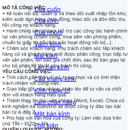
MÔ TẢ CÔNG VIỆC:
Cửa cuốn
• Kế toán nội bộ: Quản lý và theo dõi xuất nhập tồn kho;
kiểm soát đơn hàng, hợp đồng; theo dõi và đôn đốc thu
Cửa kính
hồi công nợ khách hàng.
• Hành chính văn phòng: Hỗ trợ các công tác hành chính
Cửa nhôm
tại văn phòng (chấm công, mua sắm văn phòng phẩm,
chuẩn bị giấy tờ, tổ chức các hoạt động nội bộ…).
Vách kính
• Chăm sóc khách hàng: Phụ trách chăm sóc tệp khách
hàng cũ và khách hàng mới được phân công; trực tiếp tư
Mái kính
vấn sản phẩm, lên báo giá chốt đơn, sau đó bàn giao lại
cho bộ phận Kỹ thuật phụ trách thi công.
Lan can kính
YÊU CẦU CÔNG VIỆC:
• Tính cách cẩn thận, tỉ mỉ, trung thực và có tinh thần
Cầu thang kính
trách nhiệm với công việc.
• Giao tiếp tốt, nhẹ nhàng, khéo léo để tư vấn và chốt
Kính trang trí
đơn với khách hàng hiệu quả.
• Thành thạo tin học văn phòng (Word, Excel). Chưa có
Lam chắn nắng
kinh nghiệm kế toán/kho sẽ được công ty đào tạo bài
bản từ A đến Z.
Mặt bàn kính
• Phù hợp với văn hóa của công ty: Làm việc dựa trên
chữ TÍN – ĐỨC – AN.
Phụ kiện
QUYỀN LỢI ĐƯỢC HƯỞNG: