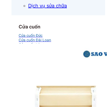
Dịch vụ sửa chữa
Cửa cuốn
Cửa cuốn Đức
Cửa cuốn Đài Loan
Cửa cuốn kéo tay
Cửa cuốn khe thoáng
Cửa cuốn Austdoor Chính Hãng
Cửa cuốn Netdoor
Cửa cuốn Ssmarts
Cửa cuốn mắc võng
Cửa kính
Cửa kính cường lực
Cửa kính lùa
Cửa kính thủy lực
Cửa kính tự động
Cửa kính xếp trượt