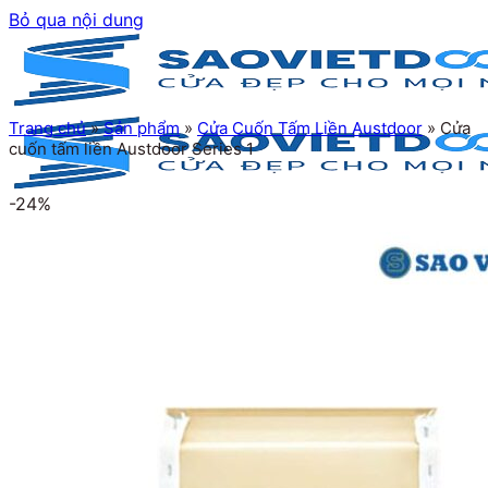
Bỏ qua nội dung
Trang chủ
»
Sản phẩm
»
Cửa Cuốn Tấm Liền Austdoor
»
Cửa
cuốn tấm liền Austdoor Series 1
-24%
Trang chủ
Giới thiệu
Sản phẩm