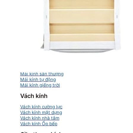
Phòng tắm kính
Cửa nhôm kính
Cửa nhôm Xingfa nhập khẩu
Cửa nhôm Xingfa Việt Nam
Cửa nhôm thủy lực
Cửa trượt quay
Cửa nhôm Slim
Mái kính
Mái kính nghệ thuật
Mái kính sân thượng
Mái kính tự động
Mái kính giếng trời
Vách kính
Vách kính cường lực
Vách kính mặt dựng
Vách kính nhà tắm
Vách kính Ốp bếp