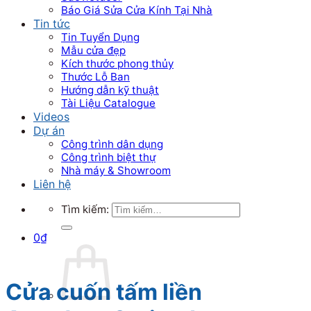
Báo Giá Sửa Cửa Kính Tại Nhà
Tin tức
Tin Tuyển Dụng
Mẫu cửa đẹp
Kích thước phong thủy
Thước Lỗ Ban
Hướng dẫn kỹ thuật
Tài Liệu Catalogue
Videos
Dự án
Công trình dân dụng
Công trình biệt thự
Nhà máy & Showroom
Liên hệ
Tìm kiếm:
0
₫
Cửa cuốn tấm liền