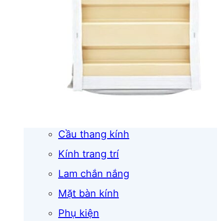
Cửa cuốn
Cửa kính
Cửa nhôm
Vách kính
Mái kính
Lan can kính
Cầu thang kính
Kính trang trí
Lam chắn nắng
Mặt bàn kính
Phụ kiện