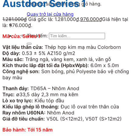
Austdoor Series 1
Chưa có sản phẩm trong giỏ hàng.
Quay trở lại cửa hàng
1.281.000
₫
Giá gốc là: 1.281.000₫.
976.000
₫
Giá hiện tại
là: 976.000₫.
Tìm kiếm:
Mã cửa: Series 1
Vật liệu thân cửa:
Thép hợp kim mạ màu Colorborn
Độ dày:
0.53 ± 5% AZ150 g/m2
Màu sắc:
Trắng ngà, vàng kem, xanh lá, vân gỗ
Kích thước lắp đặt tối đa (HpbxWpb):
6.0m x 5.0m
Công nghệ sơn:
Sơn bóng, phủ Polyeste bảo vệ chống
bay màu
Thanh đáy:
TD65A – Nhôm Anod
Trục:
∅33,5 dày 2,3 mm mạ kẽm
Lò xo trợ lực:
Kiểu tóp đầu
Kiểu lắp ghép lỗ thoáng:
Đục lỗ oval trên thân cửa
Ray nhôm U60NA:
Nhôm Anod
Giá đỡ tiêu chuẩn:
V50L (S<12m2), V50T (S>12m2)
Bảo hành: Tới 15 năm