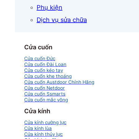
Phụ kiện
Dịch vụ sửa chữa
Cửa cuốn
Cửa cuốn Đức
Cửa cuốn Đài Loan
Cửa cuốn kéo tay
Cửa cuốn khe thoáng
Cửa cuốn Austdoor Chính Hãng
Cửa cuốn Netdoor
Cửa cuốn Ssmarts
Cửa cuốn mắc võng
Cửa kính
Cửa kính cường lực
Cửa kính lùa
Cửa kính thủy lực