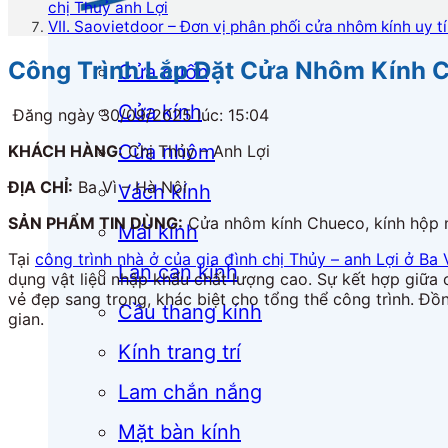
chị Thuỷ anh Lợi
VII. Saovietdoor – Đơn vị phân phối cửa nhôm kính uy t
Công Trình Lắp Đặt Cửa Nhôm Kính C
Cửa cuốn
Cửa kính
Đăng ngày 30/09/2025 lúc: 15:04
Cửa nhôm
KHÁCH HÀNG:
Chị Thủy – Anh Lợi
ĐỊA CHỈ:
Ba Vì – Hà Nội
Vách kính
SẢN PHẨM TIN DÙNG:
Cửa nhôm kính Chueco, kính hộp na
Mái kính
Tại
công trình nhà ở của gia đình chị Thủy – anh Lợi ở Ba 
Lan can kính
dụng vật liệu nhập khẩu chất lượng cao. Sự kết hợp giữa 
vẻ đẹp sang trọng, khác biệt cho tổng thể công trình. Đồ
Cầu thang kính
gian.
Kính trang trí
Lam chắn nắng
Mặt bàn kính