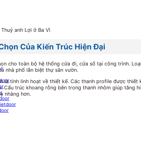
ị Thuỷ anh Lợi ở Ba Vì
Chọn Của Kiến Trúc Hiện Đại
cho toàn bộ hệ thống cửa đi, cửa sổ tại công trình. Loại
or
cả nhà phố lẫn biệt thự sân vườn.
door
à tính linh hoạt về thiết kế. Các thanh profile được thiết
or
. Cấu trúc khoang rỗng bên trong thanh nhôm giúp tăng hi
or
hẹ nhàng hơn.
door
ietdoor
door