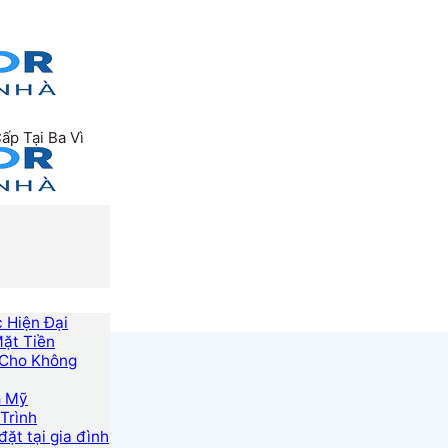
ấp Tại Ba Vì
 Hiện Đại
Mặt Tiền
n Cho Không
m Mỹ
Trình
ặt tại gia đình