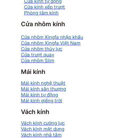
Cửa kính tự động
Cửa kính xếp trượt
Phòng tắm kính
Cửa nhôm kính
Cửa nhôm Xingfa nhập khẩu
Cửa nhôm Xingfa Việt Nam
Cửa nhôm thủy lực
Cửa trượt quay
Cửa nhôm Slim
Mái kính
Mái kính nghệ thuật
Mái kính sân thượng
Mái kính tự động
Mái kính giếng trời
Vách kính
Vách kính cường lực
Vách kính mặt dựng
Vách kính nhà tắm