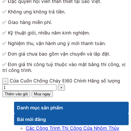
✅
Đặc quyền hội viên thân thiết tại Sao Việt.
✅
Không ưng không trả tiền.
✅
Giao hàng miễn phí.
✅
Kỹ thuật giỏi, nhiều năm kinh nghiệm.
✅
Nghiệm thu, vận hành ưng ý mới thanh toán.
✅
Đơn giá chưa bao gồm vận chuyển và lắp đặt.
✅
Đơn giá thi công tuỳ thuộc vào mặt bằng thi công, vị
trí công trình.
Cửa Cuốn Chống Cháy EI60 Chính Hãng số lượng
Thêm vào giỏ
Mua ngay
Danh mục sản phẩm
Bài mới đăng
Các Công Trình Thi Công Cửa Nhôm Thủy