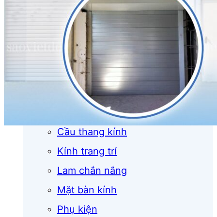
Cửa cuốn
Cửa kính
Cửa nhôm
Vách kính
Mái kính
Lan can kính
Cầu thang kính
Kính trang trí
Lam chắn nắng
Mặt bàn kính
Phụ kiện