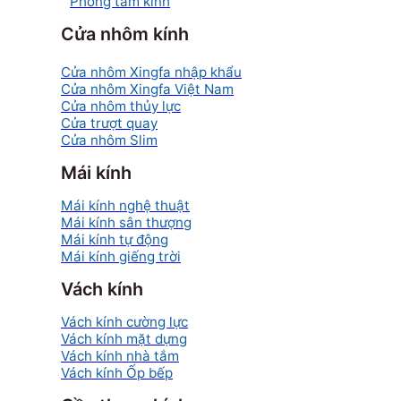
Phòng tắm kính
Cửa nhôm kính
Cửa nhôm Xingfa nhập khẩu
Cửa nhôm Xingfa Việt Nam
Cửa nhôm thủy lực
Cửa trượt quay
Cửa nhôm Slim
Mái kính
Mái kính nghệ thuật
Mái kính sân thượng
Mái kính tự động
Mái kính giếng trời
Vách kính
Vách kính cường lực
Vách kính mặt dựng
Vách kính nhà tắm
Vách kính Ốp bếp