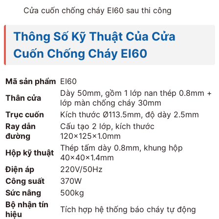
Cửa cuốn chống cháy EI60 sau thi công
Thông Số Kỹ Thuật Của Cửa
Cuốn Chống Cháy EI60
Mã sản phẩm
EI60
Dày 50mm, gồm 1 lớp nan thép 0.8mm +
Thân cửa
lớp màn chống cháy 30mm
Trục cuốn
Kích thước Ø113.5mm, độ dày 2.5mm
Ray dẫn
Cấu tạo 2 lớp, kích thước
đường
120x125x1.0mm
Thép tấm dày 0.8mm, khung hộp
Hộp kỹ thuật
40x40x1.4mm
Điện áp
220V/50Hz
Công suất
370W
Sức nâng
500kg
Bộ nhận tín
Tích hợp hệ thống báo cháy tự động
hiệu