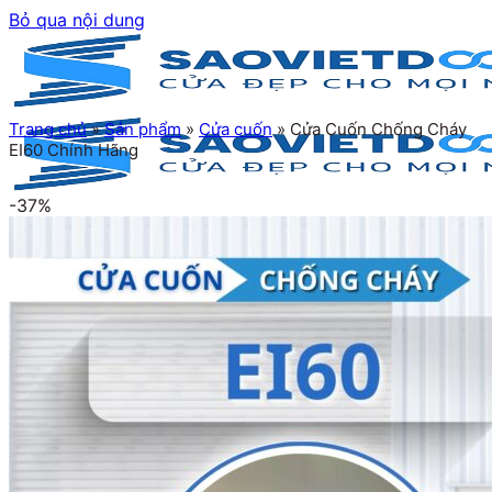
Bỏ qua nội dung
Trang chủ
»
Sản phẩm
»
Cửa cuốn
»
Cửa Cuốn Chống Cháy
EI60 Chính Hãng
-37%
Trang chủ
Giới thiệu
Sản phẩm