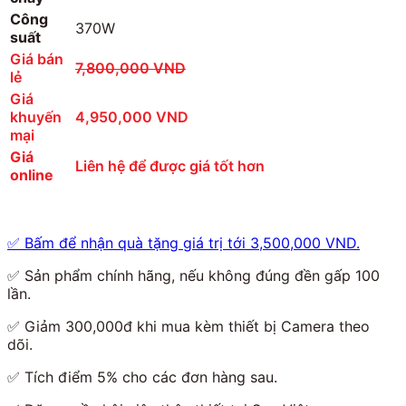
Công
370W
suất
Giá bán
7,800,000 VND
lẻ
Giá
khuyến
4,950,000 VND
mại
Giá
Liên hệ để được giá tốt hơn
online
✅
Bấm để nhận quà tặng giá trị tới 3,500,000 VND.
✅
Sản phẩm chính hãng, nếu không đúng đền gấp 100
lần.
✅
Giảm 300,000đ khi mua kèm thiết bị Camera theo
dõi.
✅
Tích điểm 5% cho các đơn hàng sau.