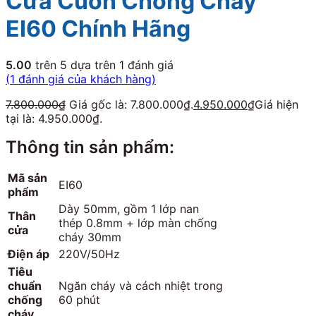
Cửa Cuốn Chống Cháy
EI60 Chính Hãng
5.00
trên 5 dựa trên
1
đánh giá
(
1
đánh giá của khách hàng)
7.800.000
₫
Giá gốc là: 7.800.000₫.
4.950.000
₫
Giá hiện
tại là: 4.950.000₫.
Thông tin sản phẩm:
Mã sản
EI60
phẩm
Dày 50mm, gồm 1 lớp nan
Thân
thép 0.8mm + lớp màn chống
cửa
cháy 30mm
Điện áp
220V/50Hz
Tiêu
chuẩn
Ngăn cháy và cách nhiệt trong
chống
60 phút
cháy