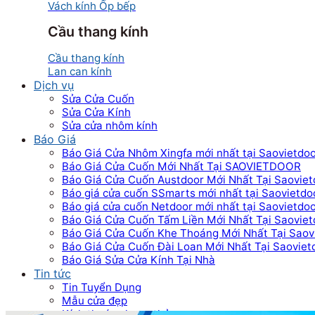
Vách kính Ốp bếp
Cầu thang kính
Cầu thang kính
Lan can kính
Dịch vụ
Sửa Cửa Cuốn
Sửa Cửa Kính
Sửa cửa nhôm kính
Báo Giá
Báo Giá Cửa Nhôm Xingfa mới nhất tại Saovietdo
Báo Giá Cửa Cuốn Mới Nhất Tại SAOVIETDOOR
Báo Giá Cửa Cuốn Austdoor Mới Nhất Tại Saoviet
Báo giá cửa cuốn SSmarts mới nhất tại Saovietdo
Báo giá cửa cuốn Netdoor mới nhất tại Saovietdo
Báo Giá Cửa Cuốn Tấm Liền Mới Nhất Tại Saoviet
Báo Giá Cửa Cuốn Khe Thoáng Mới Nhất Tại Saov
Báo Giá Cửa Cuốn Đài Loan Mới Nhất Tại Saoviet
Báo Giá Sửa Cửa Kính Tại Nhà
Tin tức
Tin Tuyển Dụng
Mẫu cửa đẹp
Kích thước phong thủy