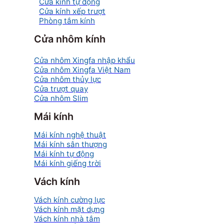
Cửa kính tự động
Cửa kính xếp trượt
Phòng tắm kính
Cửa nhôm kính
Cửa nhôm Xingfa nhập khẩu
Cửa nhôm Xingfa Việt Nam
Cửa nhôm thủy lực
Cửa trượt quay
Cửa nhôm Slim
Mái kính
Mái kính nghệ thuật
Mái kính sân thượng
Mái kính tự động
Mái kính giếng trời
Vách kính
Vách kính cường lực
Vách kính mặt dựng
Vách kính nhà tắm