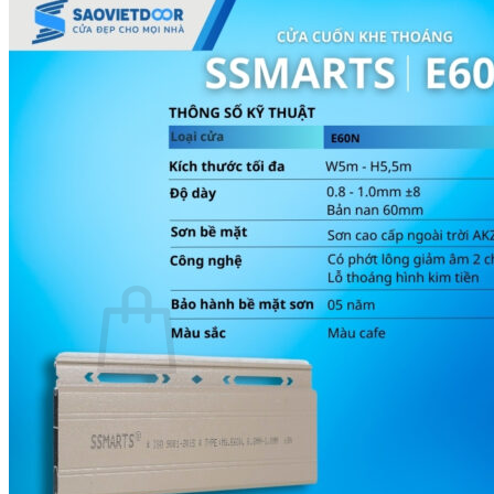
Thước Lỗ Ban
Hướng dẫn kỹ thuật
Tài Liệu Catalogue
Videos
Dự án
Công trình dân dụng
Công trình biệt thự
Nhà máy & Showroom
Liên hệ
Tìm kiếm:
0
₫
Chưa có sản phẩm trong giỏ hàng.
Quay trở lại cửa hàng