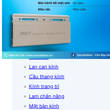
Cửa cuốn
Cửa kính
Cửa nhôm
Vách kính
Mái kính
Lan can kính
Cầu thang kính
Kính trang trí
Lam chắn nắng
Mặt bàn kính