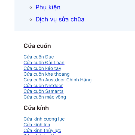
Phụ kiện
Dịch vụ sửa chữa
Cửa cuốn
Cửa cuốn Đức
Cửa cuốn Đài Loan
Cửa cuốn kéo tay
Cửa cuốn khe thoáng
Cửa cuốn Austdoor Chính Hãng
Cửa cuốn Netdoor
Cửa cuốn Ssmarts
Cửa cuốn mắc võng
Cửa kính
Cửa kính cường lực
Cửa kính lùa
Cửa kính thủy lực