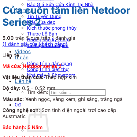
Báo Giá Sửa Cửa Kính Tại Nhà
Cửa cuốn tấm liền Netdoor
Tin tức
Tin Tuyển Dụng
Series 2
Mẫu cửa đẹp
Kích thước phong thủy
Thước Lỗ Ban
5.00
trên 5 dựa trên
1
đánh giá
Hướng dẫn kỹ thuật
(
1
đánh giá của khách hàng)
Tài Liệu Catalogue
Videos
Liên hệ
Dự án
Công trình dân dụng
Mã cửa: Netdoor series 2
Công trình biệt thự
Nhà máy & Showroom
Vật liệu thân cửa:
Thép hợp kim
Liên hệ
Độ dày:
0.5 – 0.52 mm
Tìm kiếm:
Màu sắc:
Xanh ngọc, vàng kem, ghi sáng, trắng ngà
0
₫
Công nghệ sơn:
Sơn tĩnh điện ngoài trời cao cấp
Austmatic
Bảo hành: 5 Năm