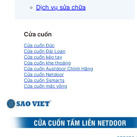
Dịch vụ sửa chữa
Cửa cuốn
Cửa cuốn Đức
Cửa cuốn Đài Loan
Cửa cuốn kéo tay
Cửa cuốn khe thoáng
Cửa cuốn Austdoor Chính Hãng
Cửa cuốn Netdoor
Cửa cuốn Ssmarts
Cửa cuốn mắc võng
Cửa kính
Cửa kính cường lực
Cửa kính lùa
Cửa kính thủy lực
Cửa kính tự động
Cửa kính xếp trượt