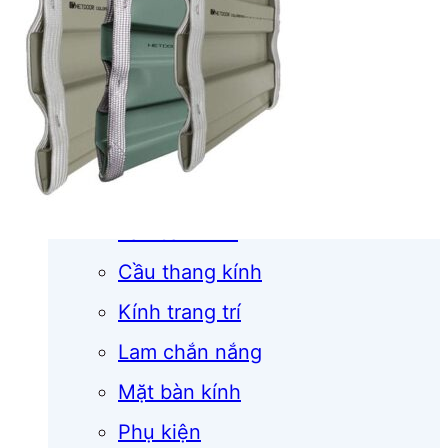
Cửa cuốn
Cửa kính
Cửa nhôm
Vách kính
Mái kính
Lan can kính
Cầu thang kính
Kính trang trí
Lam chắn nắng
Mặt bàn kính
Phụ kiện