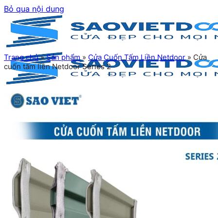
Bỏ qua nội dung
Trang chủ
»
Sản phẩm
»
Cửa Cuốn Tấm Liền Netdoor
»
Cửa
cuốn tấm liền Netdoor Series 2
Trang chủ
Giới thiệu
Sản phẩm