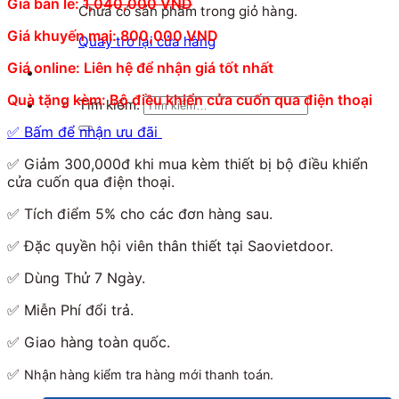
Giá bán lẻ:
1,040,000 VND
Chưa có sản phẩm trong giỏ hàng.
Giá khuyến mại: 800,000 VND
Quay trở lại cửa hàng
Giá online: Liên hệ để nhận giá tốt nhất
Quà tặng kèm: Bộ điều khiển cửa cuốn qua điện thoại
Tìm kiếm:
✅ Bấm để nhận ưu đãi
✅ Giảm 300,000đ khi mua kèm thiết bị bộ điều khiển
cửa cuốn qua điện thoại.
✅ Tích điểm 5% cho các đơn hàng sau.
✅ Đặc quyền hội viên thân thiết tại Saovietdoor.
✅ Dùng Thử 7 Ngày.
✅ Miễn Phí đổi trả.
✅ Giao hàng toàn quốc.
✅
Nhận hàng kiểm tra hàng mới thanh toán.