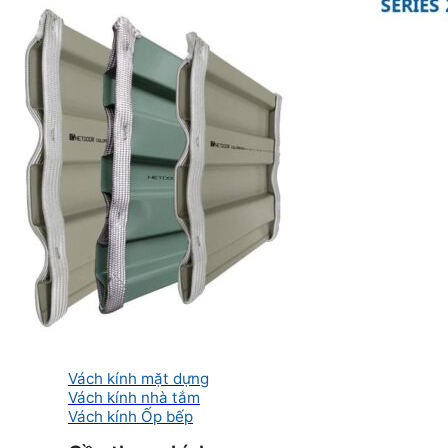
Phòng tắm kính
Cửa nhôm kính
Cửa nhôm Xingfa nhập khẩu
Cửa nhôm Xingfa Việt Nam
Cửa nhôm thủy lực
Cửa trượt quay
Cửa nhôm Slim
Mái kính
Mái kính nghệ thuật
Mái kính sân thượng
Mái kính tự động
Mái kính giếng trời
Vách kính
Vách kính cường lực
Vách kính mặt dựng
Vách kính nhà tắm
Vách kính Ốp bếp