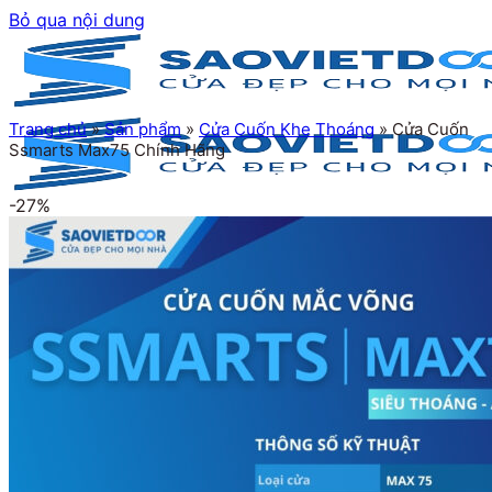
Bỏ qua nội dung
Trang chủ
»
Sản phẩm
»
Cửa Cuốn Khe Thoáng
»
Cửa Cuốn
Ssmarts Max75 Chính Hãng
-27%
Trang chủ
Giới thiệu
Sản phẩm