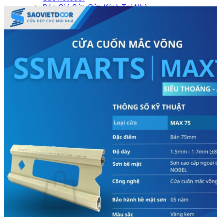
Báo Giá Sửa Cửa Kính Tại Nhà
Tin tức
Tin Tuyển Dụng
Mẫu cửa đẹp
Kích thước phong thủy
Thước Lỗ Ban
Hướng dẫn kỹ thuật
Tài Liệu Catalogue
Videos
Dự án
Công trình dân dụng
Công trình biệt thự
Nhà máy & Showroom
Liên hệ
Tìm kiếm:
0
₫