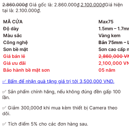
2.860.000
₫
Giá gốc là: 2.860.000₫.
2.100.000
₫
Giá hiện
tại là: 2.100.000₫.
MÃ CỬA
Max75
Độ dày
1.5mm – 1.7m
Màu sắc
Vàng kem
Công nghệ
Bản 75mm – L
Sơn bề mặt
Sơn cao cấp 
Giá bán lẻ
2,860,000 V
Giá ưu đãi
2,100,000 V
Bảo hành bề mặt sơn
05 năm
✅
Bấm để nhận quà tặng giá trị tới 3,500,000 VND.
✅
Sản phẩm chính hãng, nếu không đúng đền gấp 100
lần.
✅
Giảm 300,000đ khi mua kèm thiết bị Camera theo
dõi.
✅
Tích điểm 5% cho các đơn hàng sau.