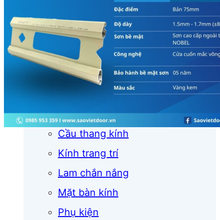
Cửa cuốn
Cửa kính
Cửa nhôm
Vách kính
Mái kính
Lan can kính
Cầu thang kính
Kính trang trí
Lam chắn nắng
Mặt bàn kính
Phụ kiện