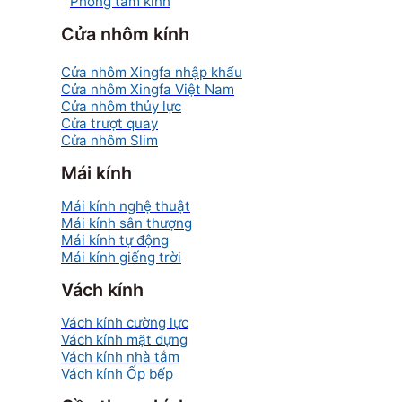
Phòng tắm kính
Cửa nhôm kính
Cửa nhôm Xingfa nhập khẩu
Cửa nhôm Xingfa Việt Nam
Cửa nhôm thủy lực
Cửa trượt quay
Cửa nhôm Slim
Mái kính
Mái kính nghệ thuật
Mái kính sân thượng
Mái kính tự động
Mái kính giếng trời
Vách kính
Vách kính cường lực
Vách kính mặt dựng
Vách kính nhà tắm
Vách kính Ốp bếp