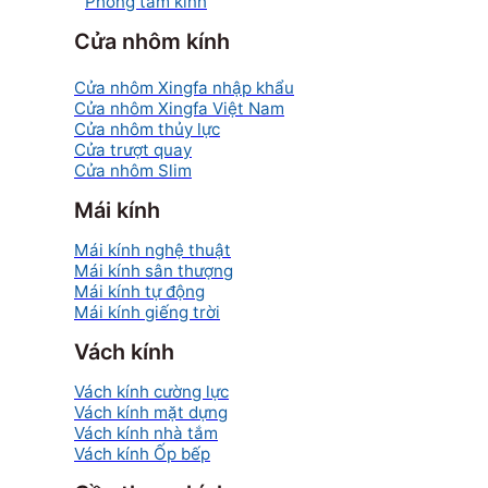
Phòng tắm kính
Cửa nhôm kính
Cửa nhôm Xingfa nhập khẩu
Cửa nhôm Xingfa Việt Nam
Cửa nhôm thủy lực
Cửa trượt quay
Cửa nhôm Slim
Mái kính
Mái kính nghệ thuật
Mái kính sân thượng
Mái kính tự động
Mái kính giếng trời
Vách kính
Vách kính cường lực
Vách kính mặt dựng
Vách kính nhà tắm
Vách kính Ốp bếp