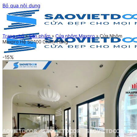
Bỏ qua nội dung
Trang chủ
»
Sản phẩm
»
Cửa nhôm Maxpro
»
Cửa Nhôm
Maxpro Hệ SD100 Chính Hãng
-15%
Trang chủ
Giới thiệu
Sản phẩm