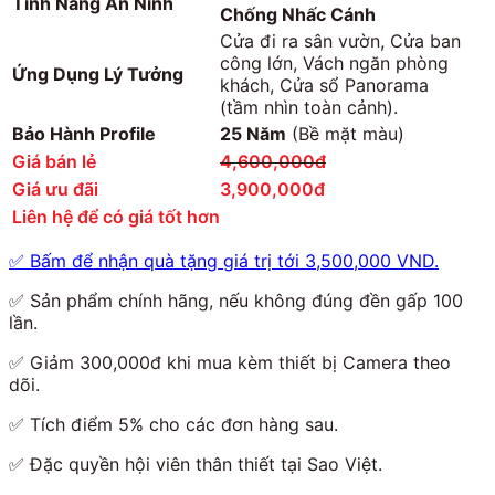
Tính Năng An Ninh
Chống Nhấc Cánh
Cửa đi ra sân vườn, Cửa ban
công lớn, Vách ngăn phòng
Ứng Dụng Lý Tưởng
khách, Cửa sổ Panorama
(tầm nhìn toàn cảnh).
Bảo Hành Profile
25 Năm
(Bề mặt màu)
Giá bán lẻ
4,600,000đ
Giá ưu đãi
3,900,000đ
Liên hệ để có giá tốt hơn
✅ Bấm để nhận quà tặng giá trị tới 3,500,000 VND.
✅ Sản phẩm chính hãng, nếu không đúng đền gấp 100
lần.
✅ Giảm 300,000đ khi mua kèm thiết bị Camera theo
dõi.
✅ Tích điểm 5% cho các đơn hàng sau.
✅ Đặc quyền hội viên thân thiết tại Sao Việt.