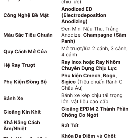
chịu lực)
Anodized ED
Công Nghệ Bề Mặt
(Electrodeposition
Anodizing)
Đen Mịn, Nâu Thu, Trắng
Màu Sắc Tiêu Chuẩn
Anodize,
Champagne (Sâm
Panh)
Mở trượt/lùa 2 cánh, 3 cánh,
Quy Cách Mở Cửa
4 cánh
Ray Inox hoặc Ray Nhôm
Hệ Ray Trượt
Chuyên Dụng Chịu Lực
Phụ kiện Cmech, Bogo,
Phụ Kiện Đồng Bộ
Sigico
(Tiêu chuẩn Rãnh C
Châu Âu)
Bánh xe kép chịu tải trọng
Bánh Xe
lớn, vật liệu cao cấp
Gioăng EPDM 2 Thành Phần
Gioăng Kín Khít
Chống Co Ngót
Khả Năng Cách
Rất Tốt
Âm/Nhiệt
Khóa Đa Điểm
và
Chốt