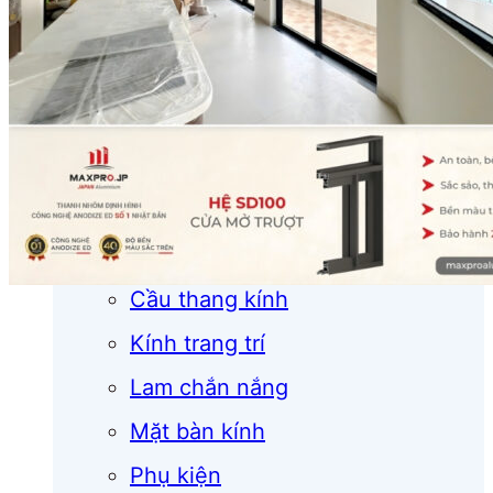
Cửa cuốn
Cửa kính
Cửa nhôm
Vách kính
Mái kính
Lan can kính
Cầu thang kính
Kính trang trí
Lam chắn nắng
Mặt bàn kính
Phụ kiện