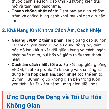
thước cánh siêu lớn, đáp ứng xu hướng kiến trúc
mở và tầm nhìn panorama.
Thanh chống nhấc cánh:
Đảm bảo an ninh, chống
trộm và chống bung cánh khỏi ray khi gặp gió bão
lớn.
2. Khả Năng Kín Khít và Cách Âm, Cách Nhiệt
Gioăng EPDM 2 thành phần:
Hệ gioăng cao su non
EPDM chuyên dụng được sử dụng đồng bộ, đảm
bảo độ kín khít tuyệt đối giữa khung và cánh, ngăn
chặn nước mưa, bụi bẩn và giảm thiểu thất thoát
nhiệt.
Cách âm cách nhiệt tối ưu:
Sự kết hợp giữa gioăng
EPDM, thiết kế profile đa khoang và khả năng sử
dụng
kính hộp cách âm/cách nhiệt
(có thể lên tới
25mm – 30mm) giúp không gian bên trong luôn
yên tĩnh và tiết kiệm năng lượng điện điều hòa.
Ứng Dụng Đa Dạng và Tối Ưu Hóa
Không Gian