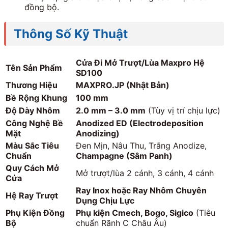
đồng bộ.
Thông Số Kỹ Thuật
Cửa Đi Mở Trượt/Lùa Maxpro Hệ
Tên Sản Phẩm
SD100
Thương Hiệu
MAXPRO.JP (Nhật Bản)
Bề Rộng Khung
100 mm
Độ Dày Nhôm
2.0 mm – 3.0 mm
(Tùy vị trí chịu lực)
Công Nghệ Bề
Anodized ED (Electrodeposition
Mặt
Anodizing)
Màu Sắc Tiêu
Đen Mịn, Nâu Thu, Trắng Anodize,
Chuẩn
Champagne (Sâm Panh)
Quy Cách Mở
Mở trượt/lùa 2 cánh, 3 cánh, 4 cánh
Cửa
Ray Inox hoặc Ray Nhôm Chuyên
Hệ Ray Trượt
Dụng Chịu Lực
Phụ Kiện Đồng
Phụ kiện Cmech, Bogo, Sigico
(Tiêu
Bộ
chuẩn Rãnh C Châu Âu)