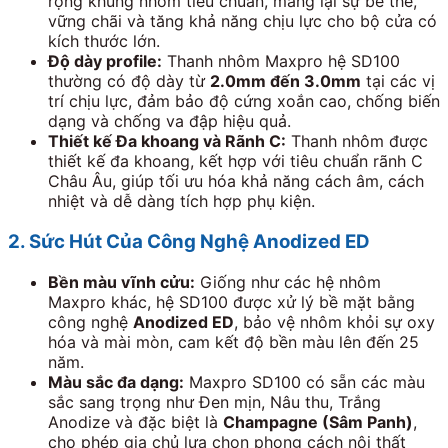
rộng khung nhôm tiêu chuẩn, mang lại sự bề thế,
vững chãi và tăng khả năng chịu lực cho bộ cửa có
kích thước lớn.
Độ dày profile:
Thanh nhôm Maxpro hệ SD100
thường có độ dày từ
2.0mm đến 3.0mm
tại các vị
trí chịu lực, đảm bảo độ cứng xoắn cao, chống biến
dạng và chống va đập hiệu quả.
Thiết kế Đa khoang và Rãnh C:
Thanh nhôm được
thiết kế đa khoang, kết hợp với tiêu chuẩn rãnh C
Châu Âu, giúp tối ưu hóa khả năng cách âm, cách
nhiệt và dễ dàng tích hợp phụ kiện.
2. Sức Hút Của Công Nghệ Anodized ED
Bền màu vĩnh cửu:
Giống như các hệ nhôm
Maxpro khác, hệ SD100 được xử lý bề mặt bằng
công nghệ
Anodized ED
, bảo vệ nhôm khỏi sự oxy
hóa và mài mòn, cam kết độ bền màu lên đến 25
năm.
Màu sắc đa dạng:
Maxpro SD100 có sẵn các màu
sắc sang trọng như Đen mịn, Nâu thu, Trắng
Anodize và đặc biệt là
Champagne (Sâm Panh)
,
cho phép gia chủ lựa chọn phong cách nội thất