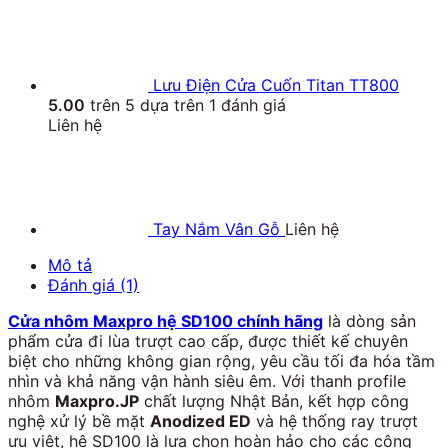
Lưu Điện Cửa Cuốn Titan TT800
5.00
trên 5 dựa trên
1
đánh giá
Liên hệ
Tay Nắm Vân Gỗ
Liên hệ
Mô tả
Đánh giá (1)
Cửa nhôm Maxpro hệ SD100 chính hãng
là dòng sản
phẩm cửa đi lùa trượt cao cấp, được thiết kế chuyên
biệt cho những không gian rộng, yêu cầu tối đa hóa tầm
nhìn và khả năng vận hành siêu êm. Với thanh profile
nhôm
Maxpro.JP
chất lượng Nhật Bản, kết hợp công
nghệ xử lý bề mặt
Anodized ED
và hệ thống ray trượt
ưu việt, hệ SD100 là lựa chọn hoàn hảo cho các công