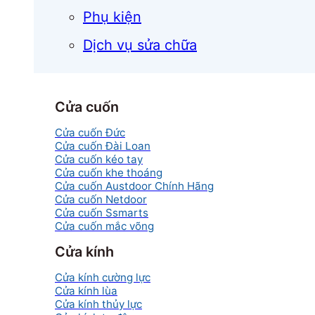
Phụ kiện
Dịch vụ sửa chữa
Cửa cuốn
Cửa cuốn Đức
Cửa cuốn Đài Loan
Cửa cuốn kéo tay
Cửa cuốn khe thoáng
Cửa cuốn Austdoor Chính Hãng
Cửa cuốn Netdoor
Cửa cuốn Ssmarts
Cửa cuốn mắc võng
Cửa kính
Cửa kính cường lực
Cửa kính lùa
Cửa kính thủy lực