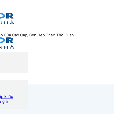
áp Cửa Cao Cấp, Bền Đẹp Theo Thời Gian
ập khẩu
à giả