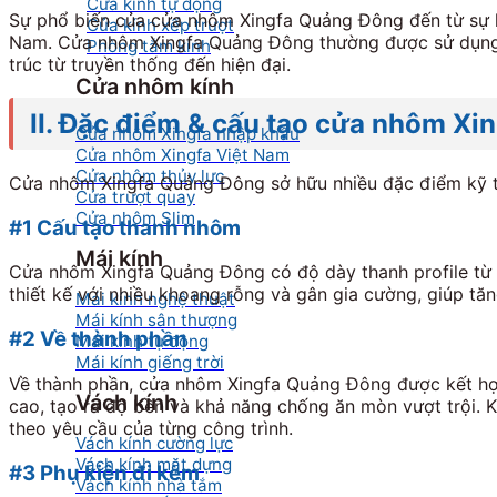
Cửa kính tự động
Sự phổ biến của cửa nhôm Xingfa Quảng Đông đến từ sự kế
Cửa kính xếp trượt
Nam. Cửa nhôm Xingfa Quảng Đông thường được sử dụng c
Phòng tắm kính
trúc từ truyền thống đến hiện đại.
Cửa nhôm kính
II. Đặc điểm & cấu tạo cửa nhôm X
Cửa nhôm Xingfa nhập khẩu
Cửa nhôm Xingfa Việt Nam
Cửa nhôm thủy lực
Cửa nhôm Xingfa Quảng Đông sở hữu nhiều đặc điểm kỹ thu
Cửa trượt quay
Cửa nhôm Slim
#1 Cấu tạo thanh nhôm
Mái kính
Cửa nhôm Xingfa Quảng Đông có độ dày thanh profile từ 
thiết kế với nhiều khoang rỗng và gân gia cường, giúp t
Mái kính nghệ thuật
Mái kính sân thượng
#2 Về thành phần
Mái kính tự động
Mái kính giếng trời
Về thành phần, cửa nhôm Xingfa Quảng Đông được kết hợp
Vách kính
cao, tạo ra độ bền và khả năng chống ăn mòn vượt trội. 
theo yêu cầu của từng công trình.
Vách kính cường lực
Vách kính mặt dựng
#3 Phụ kiện đi kèm
Vách kính nhà tắm