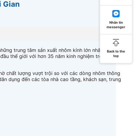
i Gian
Nhắn tin
messenger
hững trung tâm sản xuất nhôm kính lớn nhất châu Á.
Back to the
ầu thế giới với hơn 35 năm kinh nghiệm trong lĩnh
top
hờ chất lượng vượt trội so với các dòng nhôm thông
ân dụng đến các tòa nhà cao tầng, khách sạn, trung