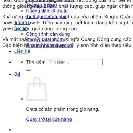
Thước Lỗ Ban
thống gioăng kép EPDM chất lượng cao, giúp ngăn chặn hi
Hướng dẫn kỹ thuật
Khả năng cách âm, cách nhiệt của cửa nhôm Xingfa Quảng 
Tài Liệu Catalogue
Videos
hoặc kính Low-E. Điều này giúp tiết kiệm đáng kể chi ph
Dự án
yêu cầu hiệu quả năng lượng cao.
Công trình dân dụng
Về mặt thẩm mỹ, cửa nhôm Xingfa Quảng Đông cung cấp nh
Công trình biệt thự
Đặc biệt, bề mặt nhôm được xử lý sơn tĩnh điện theo tiêu
Nhà máy & Showroom
Liên hệ
Tìm kiếm:
0
₫
Chưa có sản phẩm trong giỏ hàng.
Quay trở lại cửa hàng