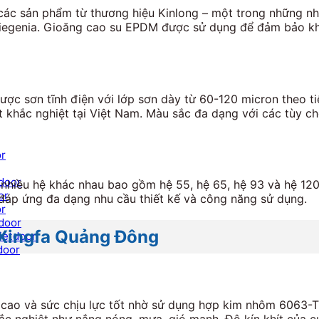
ác sản phẩm từ thương hiệu Kinlong – một trong những nh
Siegenia. Gioăng cao su EPDM được sử dụng để đảm bảo kh
ợc sơn tĩnh điện với lớp sơn dày từ 60-120 micron theo t
ết khắc nghiệt tại Việt Nam. Màu sắc đa dạng với các tùy c
or
door
iều hệ khác nhau bao gồm hệ 55, hệ 65, hệ 93 và hệ 120, 
or
 đáp ứng đa dạng nhu cầu thiết kế và công năng sử dụng.
or
door
 Xingfa Quảng Đông
ietdoor
door
ao và sức chịu lực tốt nhờ sử dụng hợp kim nhôm 6063-T5 
khắc nghiệt như nắng nóng, mưa, gió mạnh. Độ kín khít của 