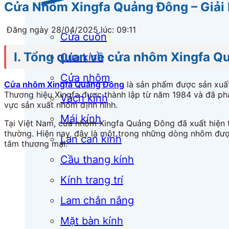
Cửa Nhôm Xingfa Quảng Đông – Giải 
Đăng ngày 28/04/2025 lúc: 09:11
Cửa cuốn
I. Tổng quan về cửa nhôm Xingfa 
Cửa kính
Cửa nhôm
Cửa nhôm Xingfa Quảng Đông
là sản phẩm được sản xuất
Thương hiệu Xingfa được thành lập từ năm 1984 và đã phá
Vách kính
vực sản xuất nhôm định hình.
Mái kính
Tại Việt Nam, cửa nhôm Xingfa Quảng Đông đã xuất hiện 
thường. Hiện nay, đây là một trong những dòng nhôm được
Lan can kính
tâm thương mại.
Cầu thang kính
Kính trang trí
Lam chắn nắng
Mặt bàn kính