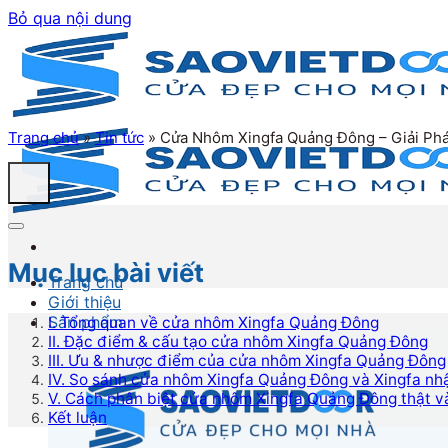
Bỏ qua nội dung
Trang chủ
»
Tin tức
»
Cửa Nhôm Xingfa Quảng Đông – Giải Ph
Mục lục bài viết
Trang chủ
Giới thiệu
Sản phẩm
I. Tổng quan về cửa nhôm Xingfa Quảng Đông
II. Đặc điểm & cấu tạo cửa nhôm Xingfa Quảng Đông
III. Ưu & nhược điểm của cửa nhôm Xingfa Quảng Đông
IV. So sánh cửa nhôm Xingfa Quảng Đông và Xingfa nh
V. Cách phân biệt cửa nhôm Xingfa Quảng Đông thật v
Kết luận