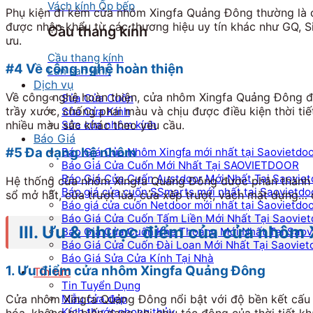
Vách kính Ốp bếp
Phụ kiện đi kèm cửa nhôm Xingfa Quảng Đông thường là c
được nhập khẩu từ các thương hiệu uy tín khác như GQ, 
Cầu thang kính
ưu.
Cầu thang kính
#4 Về công nghệ hoàn thiện
Lan can kính
Dịch vụ
Về công nghệ hoàn thiện, cửa nhôm Xingfa Quảng Đông đư
Sửa Cửa Cuốn
trầy xước, chống phai màu và chịu được điều kiện thời ti
Sửa Cửa Kính
Sửa cửa nhôm kính
nhiều màu sắc khác theo yêu cầu.
Báo Giá
#5 Đa dạng hệ nhôm
Báo Giá Cửa Nhôm Xingfa mới nhất tại Saovietdo
Báo Giá Cửa Cuốn Mới Nhất Tại SAOVIETDOOR
Báo Giá Cửa Cuốn Austdoor Mới Nhất Tại Saoviet
Hệ thống cửa nhôm Xingfa Quảng Đông được phân thành nh
Báo giá cửa cuốn SSmarts mới nhất tại Saovietdo
sổ mở hất, cửa trượt lùa, cửa xếp trượt, vách mặt dựng…
Báo giá cửa cuốn Netdoor mới nhất tại Saovietdo
Báo Giá Cửa Cuốn Tấm Liền Mới Nhất Tại Saoviet
III. Ưu & nhược điểm của cửa nhôm
Báo Giá Cửa Cuốn Khe Thoáng Mới Nhất Tại Saov
Báo Giá Cửa Cuốn Đài Loan Mới Nhất Tại Saoviet
Báo Giá Sửa Cửa Kính Tại Nhà
1. Ưu điểm cửa nhôm Xingfa Quảng Đông
Tin tức
Tin Tuyển Dụng
Cửa nhôm Xingfa Quảng Đông nổi bật với độ bền kết cấu c
Mẫu cửa đẹp
Kích thước phong thủy
hóa, không bị biến dạng khi chịu tác động của thời tiết 