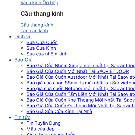
Vách kính Ốp bếp
Cầu thang kính
Cầu thang kính
Lan can kính
Dịch vụ
Sửa Cửa Cuốn
Sửa Cửa Kính
Sửa cửa nhôm kính
Báo Giá
Báo Giá Cửa Nhôm Xingfa mới nhất tại Saovietdo
Báo Giá Cửa Cuốn Mới Nhất Tại SAOVIETDOOR
Báo Giá Cửa Cuốn Austdoor Mới Nhất Tại Saoviet
Báo giá cửa cuốn SSmarts mới nhất tại Saovietdo
Báo giá cửa cuốn Netdoor mới nhất tại Saovietdo
Báo Giá Cửa Cuốn Tấm Liền Mới Nhất Tại Saoviet
Báo Giá Cửa Cuốn Khe Thoáng Mới Nhất Tại Saov
Báo Giá Cửa Cuốn Đài Loan Mới Nhất Tại Saoviet
Báo Giá Sửa Cửa Kính Tại Nhà
Tin tức
Tin Tuyển Dụng
Mẫu cửa đẹp
Kích thước phong thủy