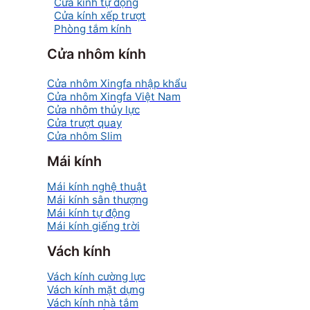
Cửa kính tự động
Cửa kính xếp trượt
Phòng tắm kính
Cửa nhôm kính
Cửa nhôm Xingfa nhập khẩu
Cửa nhôm Xingfa Việt Nam
Cửa nhôm thủy lực
Cửa trượt quay
Cửa nhôm Slim
Mái kính
Mái kính nghệ thuật
Mái kính sân thượng
Mái kính tự động
Mái kính giếng trời
Vách kính
Vách kính cường lực
Vách kính mặt dựng
Vách kính nhà tắm