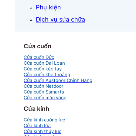
Phụ kiện
Dịch vụ sửa chữa
Cửa cuốn
Cửa cuốn Đức
Cửa cuốn Đài Loan
Cửa cuốn kéo tay
Cửa cuốn khe thoáng
Cửa cuốn Austdoor Chính Hãng
Cửa cuốn Netdoor
Cửa cuốn Ssmarts
Cửa cuốn mắc võng
Cửa kính
Cửa kính cường lực
Cửa kính lùa
Cửa kính thủy lực