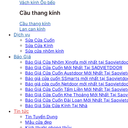
Vách kính Ốp bếp
Cầu thang kính
Cầu thang kính
Lan can kính
Dịch vụ
Sửa Cửa Cuốn
Sửa Cửa Kính
Sửa cửa nhôm kính
Báo Giá
Báo Giá Cửa Nhôm Xingfa mới nhất tại Saovietdo
Báo Giá Cửa Cuốn Mới Nhất Tại SAOVIETDOOR
Báo Giá Cửa Cuốn Austdoor Mới Nhất Tại Saoviet
Báo giá cửa cuốn SSmarts mới nhất tại Saovietdo
Báo giá cửa cuốn Netdoor mới nhất tại Saovietdo
Báo Giá Cửa Cuốn Tấm Liền Mới Nhất Tại Saoviet
Báo Giá Cửa Cuốn Khe Thoáng Mới Nhất Tại Saov
Báo Giá Cửa Cuốn Đài Loan Mới Nhất Tại Saoviet
Báo Giá Sửa Cửa Kính Tại Nhà
Tin tức
Tin Tuyển Dụng
Mẫu cửa đẹp
Kích thước phong thủy