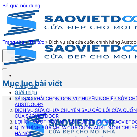
Bỏ qua nội dung
Trang chủ
»
Tin tức
»
Dịch vụ sửa cửa cuốn chính hãng Austdoo
Mục lục bài viết
Trang chủ
Giới thiệu
Sản phẩm
TẠI SAO PHẢI CHỌN ĐƠN VỊ CHUYÊN NGHIỆP SỬA C
AUSTDOOR?
DỊCH VỤ SỬA CHỮA CHUYÊN SÂU CÁC LỖI CỬA CUỐ
CỦA SAOVIETDOOR
LỢI ÍCH VƯỢT TRỘI KHI SỬ DỤNG DỊCH VỤ SAOVIET
QUY TRÌNH SỬA CHỮA CỬA CUỐN AUSTDOOR CHUYÊN
HÀ NỘI