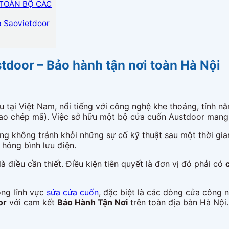
TOÀN BỘ CÁC
a Saovietdoor
tdoor – Bảo hành tận nơi toàn Hà Nội
tại Việt Nam, nổi tiếng với công nghệ khe thoáng, tính nă
 chép mã). Việc sở hữu một bộ cửa cuốn Austdoor mang lạ
ng không tránh khỏi những sự cố kỹ thuật sau một thời gia
 hỏng bình lưu điện.
là điều cần thiết. Điều kiện tiên quyết là đơn vị đó phải có
ong lĩnh vực
sửa cửa cuốn
, đặc biệt là các dòng cửa công 
or
với cam kết
Bảo Hành Tận Nơi
trên toàn địa bàn Hà Nội.