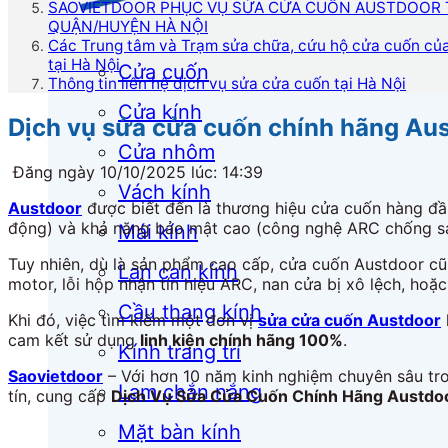
SAOVIETDOOR PHỤC VỤ SỬA CỬA CUỐN AUSTDOOR 
QUẬN/HUYỆN HÀ NỘI
Các Trung tâm và Trạm sửa chữa, cứu hộ cửa cuốn củ
tại Hà Nội
Cửa cuốn
Thông tin liên hệ dịch vụ sửa cửa cuốn tại Hà Nội
Cửa kính
Dịch vụ sửa cửa cuốn chính hãng Aus
Cửa nhôm
Đăng ngày 10/10/2025 lúc: 14:39
Vách kính
Austdoor
được biết đến là thương hiệu cửa cuốn hàng đầu 
động) và khả năng bảo mật cao (công nghệ ARC chống sao
Mái kính
Tuy nhiên, dù là sản phẩm cao cấp, cửa cuốn Austdoor cũ
Lan can kính
motor, lỗi hộp nhận tín hiệu ARC, nan cửa bị xô lệch, hoặc
Cầu thang kính
Khi đó, việc tìm kiếm một đơn vị
sửa cửa cuốn Austdoor
cam kết sử dụng
linh kiện chính hãng 100%
.
Kính trang trí
Saovietdoor
– Với hơn 10 năm kinh nghiệm chuyên sâu tr
Lam chắn nắng
tín, cung cấp
Dịch Vụ Sửa Cửa Cuốn Chính Hãng Austdo
Mặt bàn kính