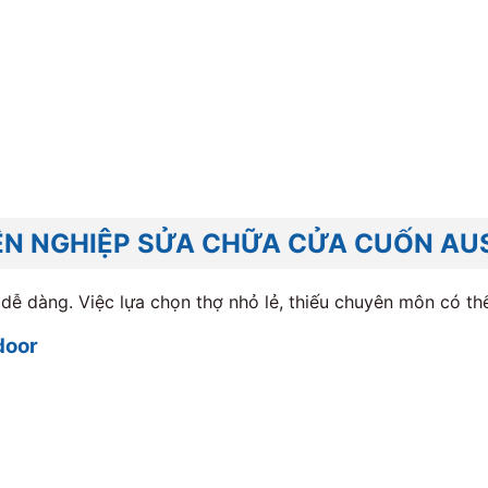
YÊN NGHIỆP SỬA CHỮA CỬA CUỐN A
ễ dàng. Việc lựa chọn thợ nhỏ lẻ, thiếu chuyên môn có th
door