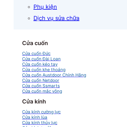
Phụ kiện
Dịch vụ sửa chữa
Cửa cuốn
Cửa cuốn Đức
Cửa cuốn Đài Loan
Cửa cuốn kéo tay
Cửa cuốn khe thoáng
Cửa cuốn Austdoor Chính Hãng
Cửa cuốn Netdoor
Cửa cuốn Ssmarts
Cửa cuốn mắc võng
Cửa kính
Cửa kính cường lực
Cửa kính lùa
Cửa kính thủy lực