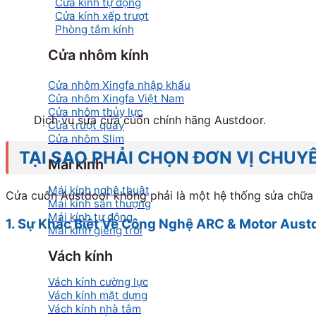
Cửa kính tự động
Cửa kính xếp trượt
Phòng tắm kính
Cửa nhôm kính
Cửa nhôm Xingfa nhập khẩu
Cửa nhôm Xingfa Việt Nam
Cửa nhôm thủy lực
Dịch vụ sửa cửa cuốn chính hãng Austdoor.
Cửa trượt quay
Cửa nhôm Slim
TẠI SAO PHẢI CHỌN ĐƠN VỊ CHU
Mái kính
Mái kính nghệ thuật
Cửa cuốn Austdoor không phải là một hệ thống sửa chữa d
Mái kính sân thượng
Mái kính tự động
1. Sự Khác Biệt Về Công Nghệ ARC & Motor Aust
Mái kính giếng trời
Vách kính
Vách kính cường lực
Vách kính mặt dựng
Vách kính nhà tắm