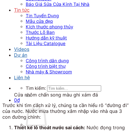
Báo Giá Sửa Cửa Kính Tại Nhà
Tin tức
Tin Tuyển Dụng
Mẫu cửa đẹp
Kích thước phong thủy
Thước Lỗ Ban
Hướng dẫn kỹ thuật
Tài Liệu Catalogue
Videos
Dự án
Công trình dân dụng
Công trình biệt thự
Nhà máy & Showroom
Liên hệ
Tìm kiếm:
Cửa nhôm chấn song màu ghi xám đá
0
₫
Trước khi tìm cách xử lý, chúng ta cần hiểu rõ “đường đi”
của nước. Nước mưa thường xâm nhập vào nhà qua 3
con đường chính:
Thiết kế lỗ thoát nước sai cách:
Nước đọng trong