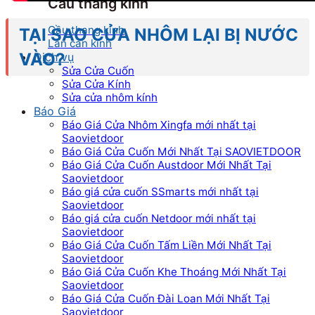
Cầu thang kính
Cầu thang kính
TẠI SAO CỬA NHÔM LẠI BỊ NƯỚC
Lan can kính
VÀO?
Dịch vụ
Sửa Cửa Cuốn
Sửa Cửa Kính
Sửa cửa nhôm kính
Báo Giá
Báo Giá Cửa Nhôm Xingfa mới nhất tại
Saovietdoor
Báo Giá Cửa Cuốn Mới Nhất Tại SAOVIETDOOR
Báo Giá Cửa Cuốn Austdoor Mới Nhất Tại
Saovietdoor
Báo giá cửa cuốn SSmarts mới nhất tại
Saovietdoor
Báo giá cửa cuốn Netdoor mới nhất tại
Saovietdoor
Báo Giá Cửa Cuốn Tấm Liền Mới Nhất Tại
Saovietdoor
Báo Giá Cửa Cuốn Khe Thoáng Mới Nhất Tại
Saovietdoor
Báo Giá Cửa Cuốn Đài Loan Mới Nhất Tại
Saovietdoor