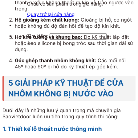
thanh profile không thoát ra kịp và trào ngược vào
Chưa có sản phẩm trong giỏ hàng.
trong.
Quay trở lại cửa hàng
Hệ gioăng kém chất lượng:
Gioăng bị hở, co ngót
hoặc không đủ độ đàn hồi để tạo độ kín khít.
Tìm kiếm:
Hở khe tường và khung bao:
Do kỹ thuật lắp đặt
hoặc keo silicone bị bong tróc sau thời gian dài sử
dụng.
Góc ghép thanh nhôm không khít:
Các mối nối
45º
hoặc
90º
bị hở do kỹ thuật ép góc kém.
5 GIẢI PHÁP KỸ THUẬT ĐỂ CỬA
NHÔM KHÔNG BỊ NƯỚC VÀO
Dưới đây là những lưu ý quan trọng mà chuyên gia
Saovietdoor luôn ưu tiên trong quy trình thi công:
1. Thiết kế lỗ thoát nước thông minh