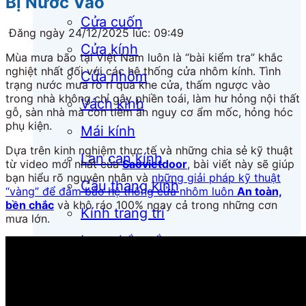
Bị Nước Vào
Cửa cuốn
Đăng ngày 24/12/2025 lúc: 09:49
Cửa kính
Mùa mưa bão tại Việt Nam luôn là “bài kiểm tra” khắc
nghiệt nhất đối với các hệ thống cửa nhôm kính. Tình
Cửa nhôm
trạng nước mưa rò rỉ qua khe cửa, thấm ngược vào
trong nhà không chỉ gây phiền toái, làm hư hỏng nội thất
Vách kính
gỗ, sàn nhà mà còn tiềm ẩn nguy cơ ẩm mốc, hỏng hóc
phụ kiện.
Mái kính
Dựa trên kinh nghiệm thực tế và những chia sẻ kỹ thuật
Lan can kính
từ video mới nhất của
Saovietdoor
, bài viết này sẽ giúp
bạn hiểu rõ nguyên nhân và
những giải pháp kỹ thuật
Cầu thang kính
“vàng” để đảm bảo hệ thống cửa nhôm luôn
An toàn,
bền chắc
và khô ráo
100%
ngay cả trong những cơn
Kính trang trí
mưa lớn.
Lam chắn nắng
Mặt bàn kính
Phụ kiện