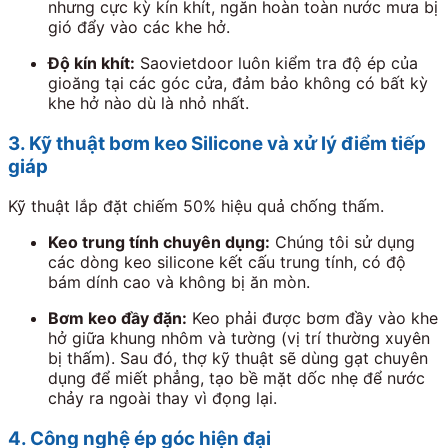
nhưng cực kỳ kín khít, ngăn hoàn toàn nước mưa bị
gió đẩy vào các khe hở.
Độ kín khít:
Saovietdoor luôn kiểm tra độ ép của
gioăng tại các góc cửa, đảm bảo không có bất kỳ
khe hở nào dù là nhỏ nhất.
3. Kỹ thuật bơm keo Silicone và xử lý điểm tiếp
giáp
Kỹ thuật lắp đặt chiếm
50%
hiệu quả chống thấm.
Keo trung tính chuyên dụng:
Chúng tôi sử dụng
các dòng keo silicone kết cấu trung tính, có độ
bám dính cao và không bị ăn mòn.
Bơm keo đầy đặn:
Keo phải được bơm đầy vào khe
hở giữa khung nhôm và tường (vị trí thường xuyên
bị thấm). Sau đó, thợ kỹ thuật sẽ dùng gạt chuyên
dụng để miết phẳng, tạo bề mặt dốc nhẹ để nước
chảy ra ngoài thay vì đọng lại.
4. Công nghệ ép góc hiện đại