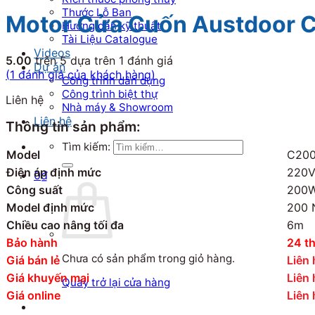
Thước Lỗ Ban
Motor Cửa Cuốn Austdoor 
Hướng dẫn kỹ thuật
Tài Liệu Catalogue
Videos
5.00
trên 5 dựa trên
1
đánh giá
Dự án
(
1
đánh giá của khách hàng)
Công trình dân dụng
Công trình biệt thự
Liên hệ
Nhà máy & Showroom
Liên hệ
Thông tin sản phẩm:
Tìm kiếm:
Model
C20
Điện áp định mức
220V
0
₫
Công suất
200
Model định mức
200 
Chiều cao nâng tối đa
6m
Bảo hành
24 t
Chưa có sản phẩm trong giỏ hàng.
Giá bán lẻ
Liên 
Giá khuyến mại
Liên 
Quay trở lại cửa hàng
Giá online
Liên 