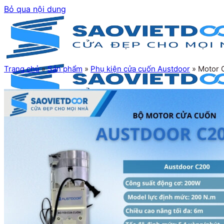
Bỏ qua nội dung
Trang chủ
»
Sản phẩm
»
Phụ kiện cửa cuốn Austdoor
»
Motor 
Trang chủ
Giới thiệu
Sản phẩm