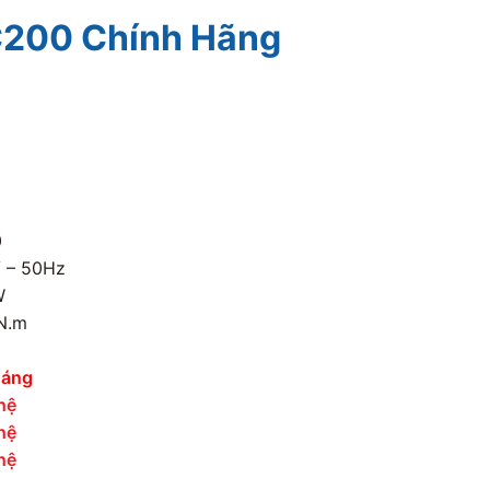
C200 Chính Hãng
0
 – 50Hz
W
N.m
háng
hệ
hệ
hệ