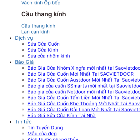
Vách kính Ốp bếp
Cầu thang kính
Cầu thang kính
Lan can kính
Dịch vụ
Sửa Cửa Cuốn
Sửa Cửa Kính
Sửa cửa nhôm kính
Báo Giá
Báo Giá Cửa Nhôm Xingfa mới nhất tại Saovietdo
Báo Giá Cửa Cuốn Mới Nhất Tại SAOVIETDOOR
Báo Giá Cửa Cuốn Austdoor Mới Nhất Tại Saoviet
Báo giá cửa cuốn SSmarts mới nhất tại Saovietdo
Báo giá cửa cuốn Netdoor mới nhất tại Saovietdo
Báo Giá Cửa Cuốn Tấm Liền Mới Nhất Tại Saoviet
Báo Giá Cửa Cuốn Khe Thoáng Mới Nhất Tại Saov
Báo Giá Cửa Cuốn Đài Loan Mới Nhất Tại Saoviet
Báo Giá Sửa Cửa Kính Tại Nhà
Tin tức
Tin Tuyển Dụng
Mẫu cửa đẹp
Kích thước phong thủy