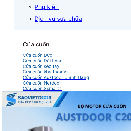
Phụ kiện
Dịch vụ sửa chữa
Cửa cuốn
Cửa cuốn Đức
Cửa cuốn Đài Loan
Cửa cuốn kéo tay
Cửa cuốn khe thoáng
Cửa cuốn Austdoor Chính Hãng
Cửa cuốn Netdoor
Cửa cuốn Ssmarts
Cửa cuốn mắc võng
Cửa kính
Cửa kính cường lực
Cửa kính lùa
Cửa kính thủy lực