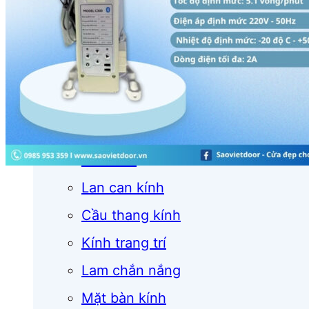
Cửa cuốn
Cửa kính
Cửa nhôm
Vách kính
Mái kính
Lan can kính
Cầu thang kính
Kính trang trí
Lam chắn nắng
Mặt bàn kính