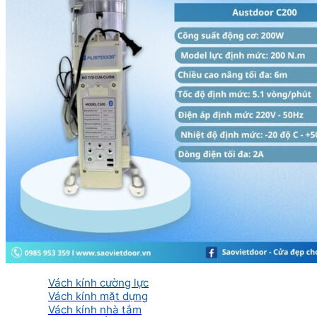
Cửa kính tự động
Cửa kính xếp trượt
Phòng tắm kính
Cửa nhôm kính
Cửa nhôm Xingfa nhập khẩu
Cửa nhôm Xingfa Việt Nam
Cửa nhôm thủy lực
Cửa trượt quay
Cửa nhôm Slim
Mái kính
Mái kính nghệ thuật
Mái kính sân thượng
Mái kính tự động
Mái kính giếng trời
Vách kính
Vách kính cường lực
Vách kính mặt dựng
Vách kính nhà tắm