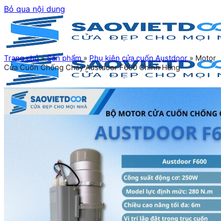
Bỏ qua nội dung
Trang chủ
»
Sản phẩm
»
Phụ kiện cửa cuốn Austdoor
»
Motor
Cửa Cuốn Chống Cháy Austdoor F600 Chính Hãng
Trang chủ
Giới thiệu
Sản phẩm