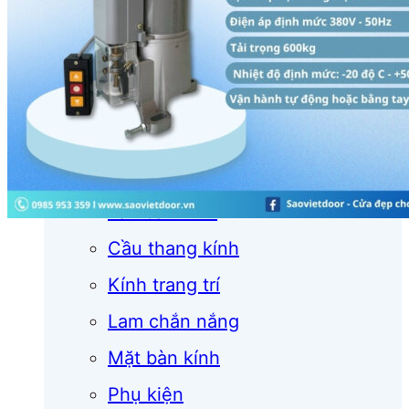
Cửa cuốn
Cửa kính
Cửa nhôm
Vách kính
Mái kính
Lan can kính
Cầu thang kính
Kính trang trí
Lam chắn nắng
Mặt bàn kính
Phụ kiện