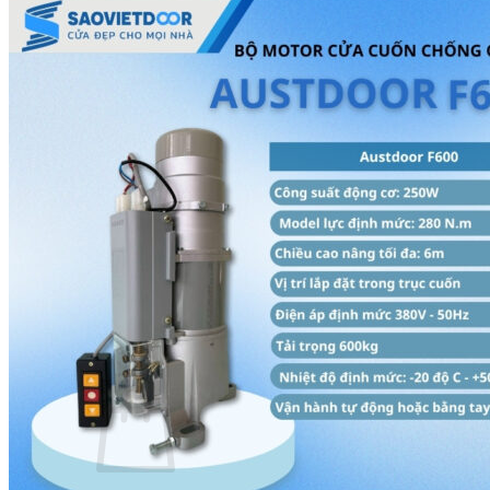
Báo Giá Sửa Cửa Kính Tại Nhà
Tin tức
Tin Tuyển Dụng
Mẫu cửa đẹp
Kích thước phong thủy
Thước Lỗ Ban
Hướng dẫn kỹ thuật
Tài Liệu Catalogue
Videos
Dự án
Công trình dân dụng
Công trình biệt thự
Nhà máy & Showroom
Liên hệ
Tìm kiếm:
0
₫