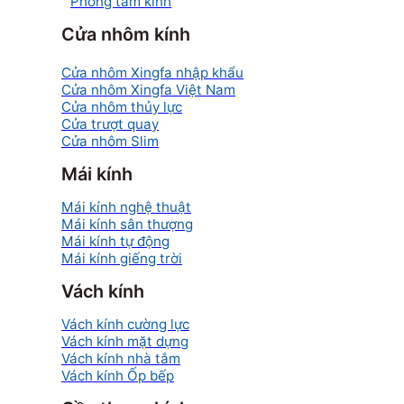
Phòng tắm kính
Cửa nhôm kính
Cửa nhôm Xingfa nhập khẩu
Cửa nhôm Xingfa Việt Nam
Cửa nhôm thủy lực
Cửa trượt quay
Cửa nhôm Slim
Mái kính
Mái kính nghệ thuật
Mái kính sân thượng
Mái kính tự động
Mái kính giếng trời
Vách kính
Vách kính cường lực
Vách kính mặt dựng
Vách kính nhà tắm
Vách kính Ốp bếp