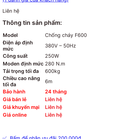
Liên hệ
Thông tin sản phẩm:
Model
Chống cháy F600
Điện áp định
380V – 50Hz
mức
Công suất
250W
Moden định mức
280 N.m
Tải trọng tối đa
600kg
Chiều cao nâng
6m
tối đa
Bảo hành
24 tháng
Giá bán lẻ
Liên hệ
Giá khuyến mại
Liên hệ
Giá online
Liên hệ
✅ Bấm để nhận ưu đãi 200,000đ.