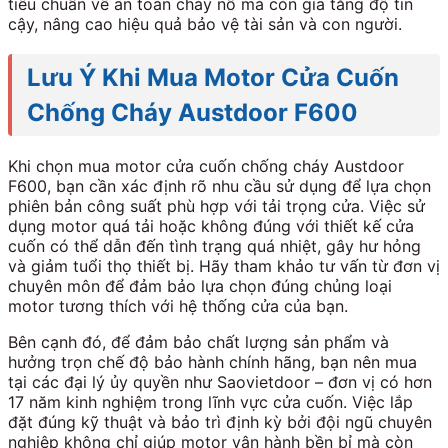
tiêu chuẩn về an toàn cháy nổ mà còn gia tăng độ tin
cậy, nâng cao hiệu quả bảo vệ tài sản và con người.
Lưu Ý Khi Mua Motor Cửa Cuốn
Chống Cháy Austdoor F600
Khi chọn mua motor cửa cuốn chống cháy Austdoor
F600, bạn cần xác định rõ nhu cầu sử dụng để lựa chọn
phiên bản công suất phù hợp với tải trọng cửa. Việc sử
dụng motor quá tải hoặc không đúng với thiết kế cửa
cuốn có thể dẫn đến tình trạng quá nhiệt, gây hư hỏng
và giảm tuổi thọ thiết bị. Hãy tham khảo tư vấn từ đơn vị
chuyên môn để đảm bảo lựa chọn đúng chủng loại
motor tương thích với hệ thống cửa của bạn.
Bên cạnh đó, để đảm bảo chất lượng sản phẩm và
hưởng trọn chế độ bảo hành chính hãng, bạn nên mua
tại các đại lý ủy quyền như Saovietdoor – đơn vị có hơn
17 năm kinh nghiệm trong lĩnh vực cửa cuốn. Việc lắp
đặt đúng kỹ thuật và bảo trì định kỳ bởi đội ngũ chuyên
nghiệp không chỉ giúp motor vận hành bền bỉ mà còn