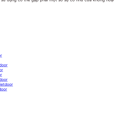
or
door
or
or
door
ietdoor
door