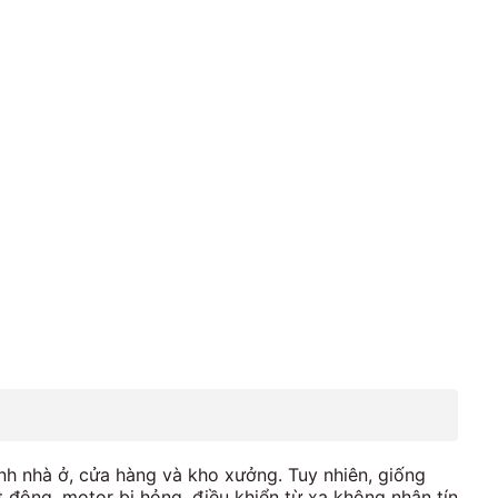
ình nhà ở, cửa hàng và kho xưởng. Tuy nhiên, giống
 động, motor bị hỏng, điều khiển từ xa không nhận tín