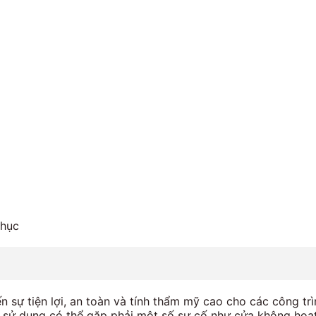
Phục
 sự tiện lợi, an toàn và tính thẩm mỹ cao cho các công tr
an sử dụng có thể gặp phải một số sự cố như cửa không hoạt