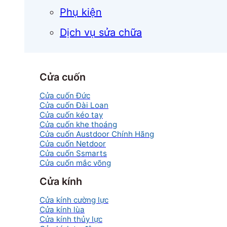
Phụ kiện
Dịch vụ sửa chữa
Cửa cuốn
Cửa cuốn Đức
Cửa cuốn Đài Loan
Cửa cuốn kéo tay
Cửa cuốn khe thoáng
Cửa cuốn Austdoor Chính Hãng
Cửa cuốn Netdoor
Cửa cuốn Ssmarts
Cửa cuốn mắc võng
Cửa kính
Cửa kính cường lực
Cửa kính lùa
Cửa kính thủy lực