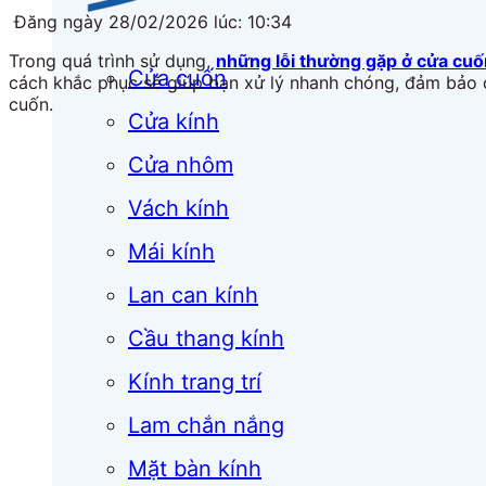
Đăng ngày 28/02/2026 lúc: 10:34
Trong quá trình sử dụng,
những lỗi thường gặp ở cửa cuố
Cửa cuốn
cách khắc phục
sẽ giúp bạn xử lý nhanh chóng, đảm bảo c
cuốn.
Cửa kính
Cửa nhôm
Vách kính
Mái kính
Lan can kính
Cầu thang kính
Kính trang trí
Lam chắn nắng
Mặt bàn kính