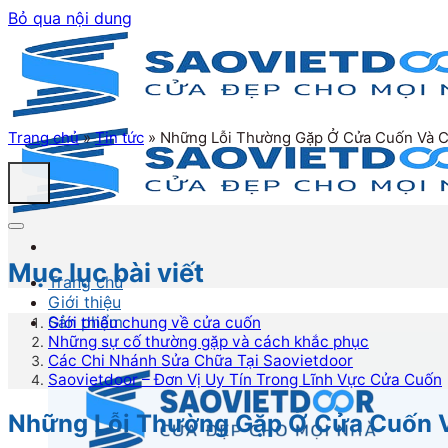
Bỏ qua nội dung
Trang chủ
»
Tin tức
»
Những Lỗi Thường Gặp Ở Cửa Cuốn Và 
Mục lục bài viết
Trang chủ
Giới thiệu
Sản phẩm
Giới thiệu chung về cửa cuốn
Những sự cố thường gặp và cách khắc phục
Các Chi Nhánh Sửa Chữa Tại Saovietdoor
Saovietdoor – Đơn Vị Uy Tín Trong Lĩnh Vực Cửa Cuốn
Những Lỗi Thường Gặp Ở Cửa Cuốn 