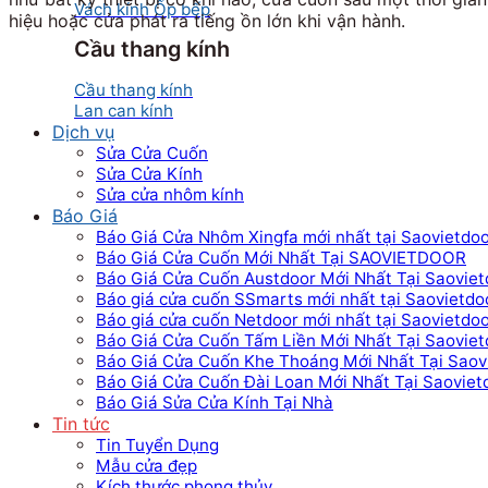
Vách kính Ốp bếp
hiệu hoặc cửa phát ra tiếng ồn lớn khi vận hành.
Cầu thang kính
Cầu thang kính
Lan can kính
Dịch vụ
Sửa Cửa Cuốn
Sửa Cửa Kính
Sửa cửa nhôm kính
Báo Giá
Báo Giá Cửa Nhôm Xingfa mới nhất tại Saovietdo
Báo Giá Cửa Cuốn Mới Nhất Tại SAOVIETDOOR
Báo Giá Cửa Cuốn Austdoor Mới Nhất Tại Saoviet
Báo giá cửa cuốn SSmarts mới nhất tại Saovietdo
Báo giá cửa cuốn Netdoor mới nhất tại Saovietdo
Báo Giá Cửa Cuốn Tấm Liền Mới Nhất Tại Saoviet
Báo Giá Cửa Cuốn Khe Thoáng Mới Nhất Tại Saov
Báo Giá Cửa Cuốn Đài Loan Mới Nhất Tại Saoviet
Báo Giá Sửa Cửa Kính Tại Nhà
Tin tức
Tin Tuyển Dụng
Mẫu cửa đẹp
Kích thước phong thủy