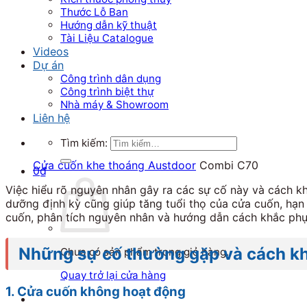
Thước Lỗ Ban
Hướng dẫn kỹ thuật
Tài Liệu Catalogue
Videos
Dự án
Công trình dân dụng
Công trình biệt thự
Nhà máy & Showroom
Liên hệ
Tìm kiếm:
Cửa cuốn khe thoáng Austdoor
Combi C70
0
₫
Việc hiểu rõ nguyên nhân gây ra các sự cố này và cách k
dưỡng định kỳ cũng giúp tăng tuổi thọ của cửa cuốn, hạn
cuốn, phân tích nguyên nhân và hướng dẫn cách khắc phục
Những sự cố thường gặp và cách k
Chưa có sản phẩm trong giỏ hàng.
Quay trở lại cửa hàng
1. Cửa cuốn không hoạt động