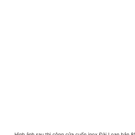
Hình ảnh sau thi công cửa cuốn inox Đài Loan bản 8