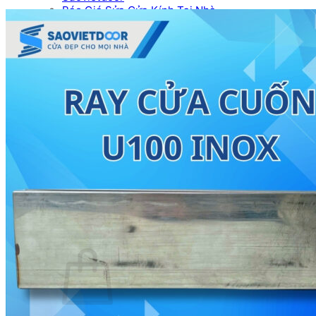
Báo Giá Sửa Cửa Kính Tại Nhà
Tin tức
Tin Tuyển Dụng
Mẫu cửa đẹp
Kích thước phong thủy
Thước Lỗ Ban
Hướng dẫn kỹ thuật
Tài Liệu Catalogue
Videos
Dự án
Công trình dân dụng
Công trình biệt thự
Nhà máy & Showroom
Liên hệ
Tìm kiếm:
0
₫