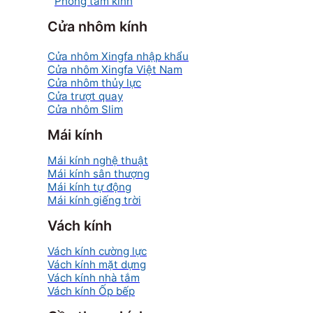
Phòng tắm kính
Cửa nhôm kính
Cửa nhôm Xingfa nhập khẩu
Cửa nhôm Xingfa Việt Nam
Cửa nhôm thủy lực
Cửa trượt quay
Cửa nhôm Slim
Mái kính
Mái kính nghệ thuật
Mái kính sân thượng
Mái kính tự động
Mái kính giếng trời
Vách kính
Vách kính cường lực
Vách kính mặt dựng
Vách kính nhà tắm
Vách kính Ốp bếp