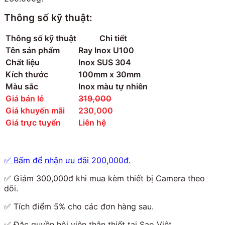
Thông số kỹ thuật:
Thông số kỹ thuật
Chi tiết
Tên sản phẩm
Ray Inox U100
Chất liệu
Inox SUS 304
Kích thước
100mm x 30mm
Màu sắc
Inox màu tự nhiên
Giá bán lẻ
319,000
Giá khuyến mãi
230,000
Giá trực tuyến
Liên hệ
✅
Bấm để nhận ưu đãi 200,000đ.
✅
Giảm 300,000đ khi mua kèm thiết bị Camera theo
dõi.
✅
Tích điểm 5% cho các đơn hàng sau.
✅
Đặc quyền hội viên thân thiết tại Sao Việt.