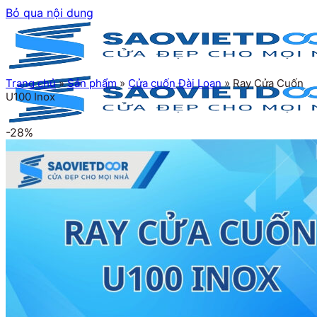
Bỏ qua nội dung
Trang chủ
»
Sản phẩm
»
Cửa cuốn Đài Loan
»
Ray Cửa Cuốn
U100 Inox
-28%
Trang chủ
Giới thiệu
Sản phẩm