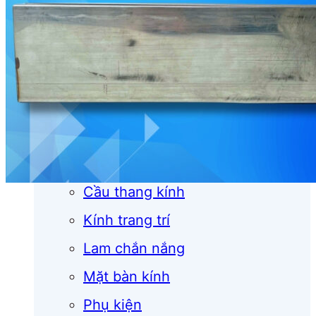
Cửa cuốn
Cửa kính
Cửa nhôm
Vách kính
Mái kính
Lan can kính
Cầu thang kính
Kính trang trí
Lam chắn nắng
Mặt bàn kính
Phụ kiện