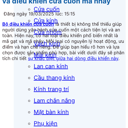
và điều khiển cửa cuốn mã nhảy
Cửa cuốn
Đăng ngày 19/03/2025 lúc: 15:15
Cửa kính
Bộ điều khiển cửa cuốn
là thiết bị không thể thiếu giúp
người dùng vận hành cửa cuốn một cách tiện lợi và an
Cửa nhôm
toàn. Hiện nay, có hai loại điều khiển phổ biến nhất là
mã gạt và mã nhảy. Mỗi loại có nguyên lý hoạt động, ưu
Vách kính
điểm và hạn chế riêng. Để giúp bạn hiểu rõ hơn và lựa
chọn được sản phẩm phù hợp, bài viết dưới đây sẽ phân
Mái kính
tích chi tiết
sự khác biệt giữa hai dòng điều khiển này
.
Lan can kính
Cầu thang kính
Kính trang trí
Lam chắn nắng
Mặt bàn kính
Phụ kiện