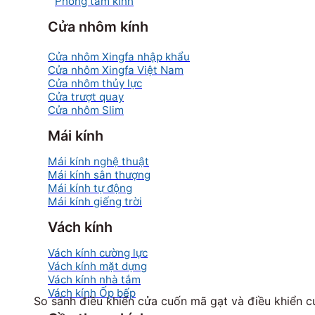
Phòng tắm kính
Cửa nhôm kính
Cửa nhôm Xingfa nhập khẩu
Cửa nhôm Xingfa Việt Nam
Cửa nhôm thủy lực
Cửa trượt quay
Cửa nhôm Slim
Mái kính
Mái kính nghệ thuật
Mái kính sân thượng
Mái kính tự động
Mái kính giếng trời
Vách kính
Vách kính cường lực
Vách kính mặt dựng
Vách kính nhà tắm
Vách kính Ốp bếp
So sánh điều khiển cửa cuốn mã gạt và điều khiển 