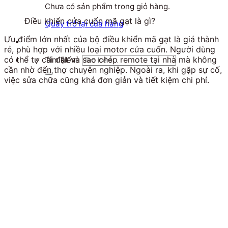
Chưa có sản phẩm trong giỏ hàng.
Điều khiển cửa cuốn mã gạt là gì?
Quay trở lại cửa hàng
Ưu điểm lớn nhất của bộ điều khiển mã gạt là giá thành
rẻ, phù hợp với nhiều loại motor cửa cuốn. Người dùng
có thể tự cài đặt và sao chép remote tại nhà mà không
Tìm kiếm:
cần nhờ đến thợ chuyên nghiệp. Ngoài ra, khi gặp sự cố,
việc sửa chữa cũng khá đơn giản và tiết kiệm chi phí.