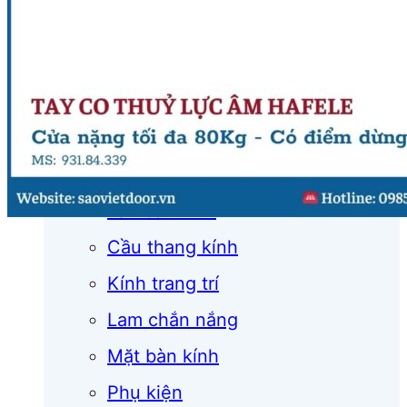
Cửa cuốn
Cửa kính
Cửa nhôm
Vách kính
Mái kính
Lan can kính
Cầu thang kính
Kính trang trí
Lam chắn nắng
Mặt bàn kính
Phụ kiện