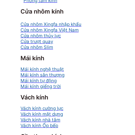
Phòng tắm kính
Cửa nhôm kính
Cửa nhôm Xingfa nhập khẩu
Cửa nhôm Xingfa Việt Nam
Cửa nhôm thủy lực
Cửa trượt quay
Cửa nhôm Slim
Mái kính
Mái kính nghệ thuật
Mái kính sân thượng
Mái kính tự động
Mái kính giếng trời
Vách kính
Vách kính cường lực
Vách kính mặt dựng
Vách kính nhà tắm
Vách kính Ốp bếp