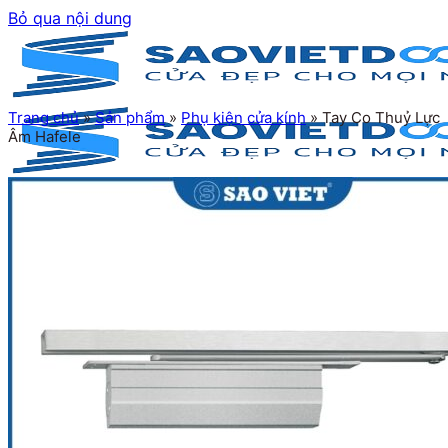
Bỏ qua nội dung
Trang chủ
»
Sản phẩm
»
Phụ kiện cửa kính
»
Tay Co Thuỷ Lực
Âm Hafele
Trang chủ
Giới thiệu
Sản phẩm