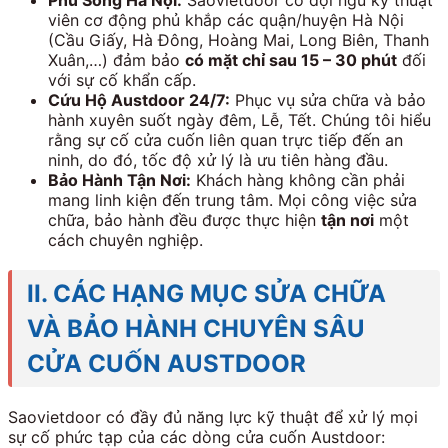
Phủ Sóng Hà Nội:
Saovietdoor có đội ngũ kỹ thuật
viên cơ động phủ khắp các quận/huyện Hà Nội
(Cầu Giấy, Hà Đông, Hoàng Mai, Long Biên, Thanh
Xuân,…) đảm bảo
có mặt chỉ sau 15 – 30 phút
đối
với sự cố khẩn cấp.
Cứu Hộ Austdoor 24/7:
Phục vụ sửa chữa và bảo
hành xuyên suốt ngày đêm, Lễ, Tết. Chúng tôi hiểu
rằng sự cố cửa cuốn liên quan trực tiếp đến an
ninh, do đó, tốc độ xử lý là ưu tiên hàng đầu.
Bảo Hành Tận Nơi:
Khách hàng không cần phải
mang linh kiện đến trung tâm. Mọi công việc sửa
chữa, bảo hành đều được thực hiện
tận nơi
một
cách chuyên nghiệp.
II. CÁC HẠNG MỤC SỬA CHỮA
VÀ BẢO HÀNH CHUYÊN SÂU
CỬA CUỐN AUSTDOOR
Saovietdoor có đầy đủ năng lực kỹ thuật để xử lý mọi
sự cố phức tạp của các dòng cửa cuốn Austdoor: