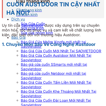
Cầu thang kính
CUỐN AUSTDOOR TIN CẬY NHẤT
Cầu thang kính
HÀ NỘI?
Lan can kính
Dịch vụ
Sửa Cửa Cuốn
Uy tín của
Saovietdoor
được xây dựng trên sự chuyên
Sửa Cửa Kính
môn hóa, tốc độ phục vụ và cam kết về chất lượng linh
Sửa cửa nhôm kính
kiện, đặc biệt đối với thương hiệu Austdoor.
Báo Giá
Báo Giá Cửa Nhôm Xingfa mới nhất tại
1. Chuyên Môn Sâu Về Công Nghệ Austdoor
Saovietdoor
Báo Giá Cửa Cuốn Mới Nhất Tại SAOVIETDOOR
Báo Giá Cửa Cuốn Austdoor Mới Nhất Tại
Saovietdoor
Báo giá cửa cuốn SSmarts mới nhất tại
Saovietdoor
Báo giá cửa cuốn Netdoor mới nhất tại
Saovietdoor
Báo Giá Cửa Cuốn Tấm Liền Mới Nhất Tại
Saovietdoor
Báo Giá Cửa Cuốn Khe Thoáng Mới Nhất Tại
Saovietdoor
Báo Giá Cửa Cuốn Đài Loan Mới Nhất Tại
Saovietdoor