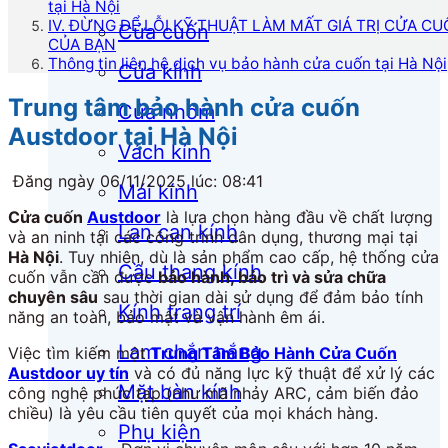
tại Hà Nội
IV. ĐỪNG ĐỂ LỖI KỸ THUẬT LÀM MẤT GIÁ TRỊ CỬA 
Cửa cuốn
CỦA BẠN
Thông tin liên hệ dịch vụ bảo hành cửa cuốn tại Hà Nội
Cửa kính
Trung tâm bảo hành cửa cuốn
Cửa nhôm
Austdoor tại Hà Nội
Vách kính
Đăng ngày 06/11/2025 lúc: 08:41
Mái kính
Cửa cuốn
Austdoor
là lựa chọn hàng đầu về chất lượng
Lan can kính
và an ninh tại các công trình dân dụng, thương mại tại
Hà Nội
. Tuy nhiên, dù là sản phẩm cao cấp, hệ thống cửa
Cầu thang kính
cuốn vẫn cần được
bảo hành, bảo trì và sửa chữa
chuyên sâu
sau thời gian dài sử dụng để đảm bảo tính
Kính trang trí
năng an toàn, bảo mật và vận hành êm ái.
Lam chắn nắng
Việc tìm kiếm một
Trung Tâm Bảo Hành Cửa Cuốn
Austdoor uy tín
và có đủ năng lực kỹ thuật để xử lý các
Mặt bàn kính
công nghệ phức tạp (như mã nhảy ARC, cảm biến đảo
chiều) là yêu cầu tiên quyết của mọi khách hàng.
Phụ kiện