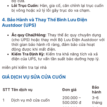
bộ cửa.
Lỗi Trục Cuốn:
Hàn, gia cố, căn chỉnh lại trục cuốn
bị võng hoặc xử lý lỗi gãy trục do va chạm.
4. Bảo Hành và Thay Thế Bình Lưu Điện
Austdoor (UPS)
Ắc quy Chai/Hỏng:
Thay thế ắc quy chuyên dụng
(cho UPS) hoặc thay mới Bộ Lưu Điện Austdoor với
thời gian bảo hành rõ ràng, đảm bảo cửa hoạt
động được khi mất điện.
Kiểm Tra Định Kỳ:
Kiểm tra khả năng tích và xả
điện của UPS, tư vấn tần suất bảo dưỡng hợp lý.
miễn phí kiểm tra tại nhà
GIÁ DỊCH VỤ SỬA CỬA CUỐN
Bảo
STT
Tên dịch vụ
Đơn giá
hành
200.000 –
3–6
1
Dịch vụ mở cửa cuốn
500.000 đ
tháng