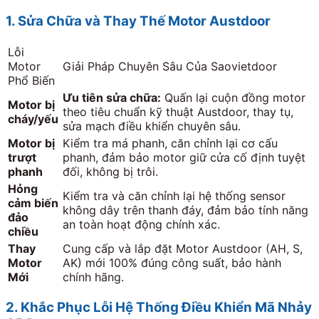
1. Sửa Chữa và Thay Thế Motor Austdoor
Lỗi
Motor
Giải Pháp Chuyên Sâu Của Saovietdoor
Phổ Biến
Ưu tiên sửa chữa:
Quấn lại cuộn đồng motor
Motor bị
theo tiêu chuẩn kỹ thuật Austdoor, thay tụ,
cháy/yếu
sửa mạch điều khiển chuyên sâu.
Motor bị
Kiểm tra má phanh, căn chỉnh lại cơ cấu
trượt
phanh, đảm bảo motor giữ cửa cố định tuyệt
phanh
đối, không bị trôi.
Hỏng
Kiểm tra và căn chỉnh lại hệ thống sensor
cảm biến
không dây trên thanh đáy, đảm bảo tính năng
đảo
an toàn hoạt động chính xác.
chiều
Thay
Cung cấp và lắp đặt Motor Austdoor (AH, S,
Motor
AK) mới 100% đúng công suất, bảo hành
Mới
chính hãng.
2. Khắc Phục Lỗi Hệ Thống Điều Khiển Mã Nhảy