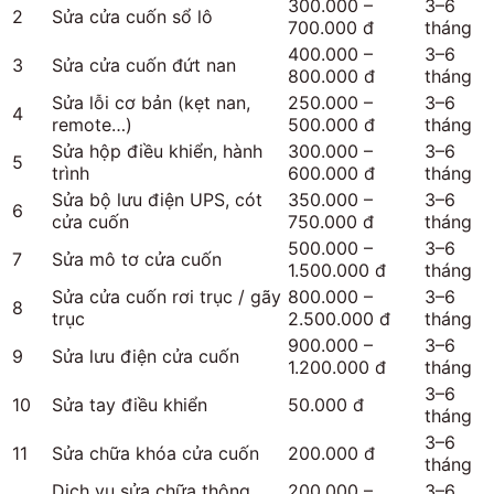
300.000 –
3–6
2
Sửa cửa cuốn sổ lô
700.000 đ
tháng
400.000 –
3–6
3
Sửa cửa cuốn đứt nan
800.000 đ
tháng
Sửa lỗi cơ bản (kẹt nan,
250.000 –
3–6
4
remote…)
500.000 đ
tháng
Sửa hộp điều khiển, hành
300.000 –
3–6
5
trình
600.000 đ
tháng
Sửa bộ lưu điện UPS, cót
350.000 –
3–6
6
cửa cuốn
750.000 đ
tháng
500.000 –
3–6
7
Sửa mô tơ cửa cuốn
1.500.000 đ
tháng
Sửa cửa cuốn rơi trục / gãy
800.000 –
3–6
8
trục
2.500.000 đ
tháng
900.000 –
3–6
9
Sửa lưu điện cửa cuốn
1.200.000 đ
tháng
3–6
10
Sửa tay điều khiển
50.000 đ
tháng
3–6
11
Sửa chữa khóa cửa cuốn
200.000 đ
tháng
Dịch vụ sửa chữa thông
200.000 –
3–6