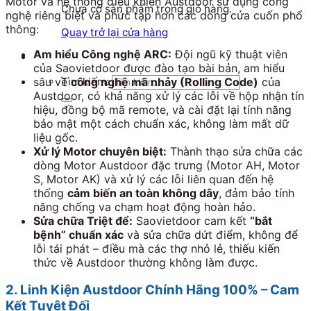
Motor và hệ thống điều khiển Austdoor sử dụng công
Chưa có sản phẩm trong giỏ hàng.
nghệ riêng biệt và phức tạp hơn các dòng cửa cuốn phổ
thông:
Quay trở lại cửa hàng
Am hiểu Công nghệ ARC:
Đội ngũ kỹ thuật viên
của Saovietdoor được đào tạo bài bản, am hiểu
sâu về
công nghệ mã nhảy (Rolling Code)
của
Tìm kiếm:
Austdoor, có khả năng xử lý các lỗi về hộp nhận tín
hiệu, đồng bộ mã remote, và cài đặt lại tính năng
bảo mật một cách chuẩn xác, không làm mất dữ
liệu gốc.
Xử lý Motor chuyên biệt:
Thành thạo sửa chữa các
dòng Motor Austdoor đặc trưng (Motor AH, Motor
S, Motor AK) và xử lý các lỗi liên quan đến hệ
thống
cảm biến an toàn không dây
, đảm bảo tính
năng chống va chạm hoạt động hoàn hảo.
Sửa chữa Triệt để:
Saovietdoor cam kết
“bắt
bệnh” chuẩn xác
và sửa chữa dứt điểm, không để
lỗi tái phát – điều mà các thợ nhỏ lẻ, thiếu kiến
thức về Austdoor thường không làm được.
2. Linh Kiện Austdoor Chính Hãng 100% – Cam
Kết Tuyệt Đối