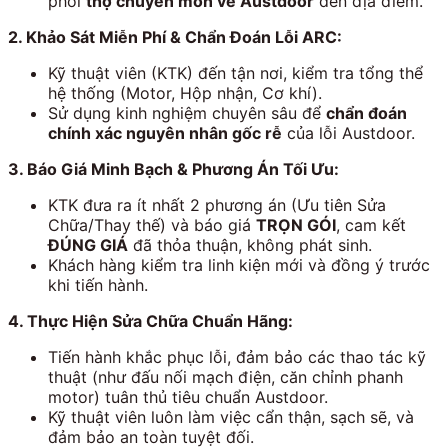
phối
thợ chuyên môn về Austdoor
đến địa điểm.
2. Khảo Sát Miễn Phí & Chẩn Đoán Lỗi ARC:
Kỹ thuật viên (KTK) đến tận nơi, kiểm tra tổng thể
hệ thống (Motor, Hộp nhận, Cơ khí).
Sử dụng kinh nghiệm chuyên sâu để
chẩn đoán
chính xác nguyên nhân gốc rễ
của lỗi Austdoor.
3. Báo Giá Minh Bạch & Phương Án Tối Ưu:
KTK đưa ra ít nhất 2 phương án (Ưu tiên Sửa
Chữa/Thay thế) và báo giá
TRỌN GÓI
, cam kết
ĐÚNG GIÁ
đã thỏa thuận, không phát sinh.
Khách hàng kiểm tra linh kiện mới và đồng ý trước
khi tiến hành.
4. Thực Hiện Sửa Chữa Chuẩn Hãng:
Tiến hành khắc phục lỗi, đảm bảo các thao tác kỹ
thuật (như đấu nối mạch điện, căn chỉnh phanh
motor) tuân thủ tiêu chuẩn Austdoor.
Kỹ thuật viên luôn làm việc cẩn thận, sạch sẽ, và
đảm bảo an toàn tuyệt đối.