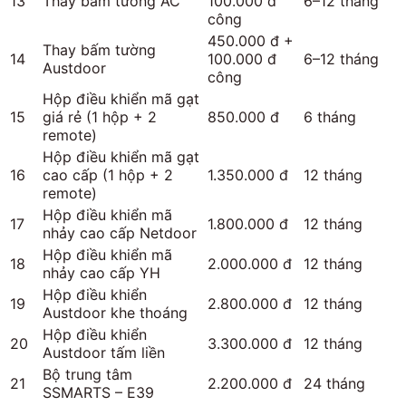
13
Thay bấm tường AC
100.000 đ
6–12 tháng
công
450.000 đ +
Thay bấm tường
14
100.000 đ
6–12 tháng
Austdoor
công
Hộp điều khiển mã gạt
15
giá rẻ (1 hộp + 2
850.000 đ
6 tháng
remote)
Hộp điều khiển mã gạt
16
cao cấp (1 hộp + 2
1.350.000 đ
12 tháng
remote)
Hộp điều khiển mã
17
1.800.000 đ
12 tháng
nhảy cao cấp Netdoor
Hộp điều khiển mã
18
2.000.000 đ
12 tháng
nhảy cao cấp YH
Hộp điều khiển
19
2.800.000 đ
12 tháng
Austdoor khe thoáng
Hộp điều khiển
20
3.300.000 đ
12 tháng
Austdoor tấm liền
Bộ trung tâm
21
2.200.000 đ
24 tháng
SSMARTS – E39