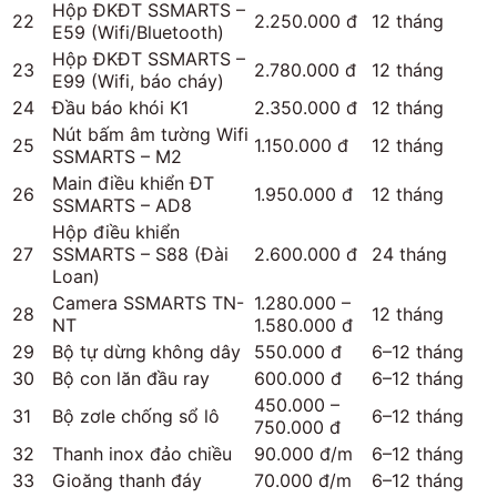
Hộp ĐKĐT SSMARTS –
22
2.250.000 đ
12 tháng
E59 (Wifi/Bluetooth)
Hộp ĐKĐT SSMARTS –
23
2.780.000 đ
12 tháng
E99 (Wifi, báo cháy)
24
Đầu báo khói K1
2.350.000 đ
12 tháng
Nút bấm âm tường Wifi
25
1.150.000 đ
12 tháng
SSMARTS – M2
Main điều khiển ĐT
26
1.950.000 đ
12 tháng
SSMARTS – AD8
Hộp điều khiển
27
SSMARTS – S88 (Đài
2.600.000 đ
24 tháng
Loan)
Camera SSMARTS TN-
1.280.000 –
28
12 tháng
NT
1.580.000 đ
29
Bộ tự dừng không dây
550.000 đ
6–12 tháng
30
Bộ con lăn đầu ray
600.000 đ
6–12 tháng
450.000 –
31
Bộ zơle chống sổ lô
6–12 tháng
750.000 đ
32
Thanh inox đảo chiều
90.000 đ/m
6–12 tháng
33
Gioăng thanh đáy
70.000 đ/m
6–12 tháng