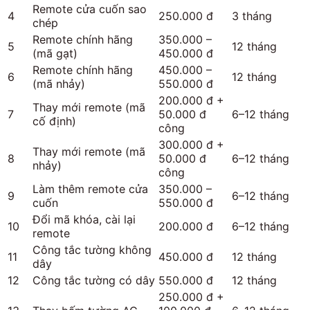
Remote cửa cuốn sao
4
250.000 đ
3 tháng
chép
Remote chính hãng
350.000 –
5
12 tháng
(mã gạt)
450.000 đ
Remote chính hãng
450.000 –
6
12 tháng
(mã nhảy)
550.000 đ
200.000 đ +
Thay mới remote (mã
7
50.000 đ
6–12 tháng
cố định)
công
300.000 đ +
Thay mới remote (mã
8
50.000 đ
6–12 tháng
nhảy)
công
Làm thêm remote cửa
350.000 –
9
6–12 tháng
cuốn
550.000 đ
Đổi mã khóa, cài lại
10
200.000 đ
6–12 tháng
remote
Công tắc tường không
11
450.000 đ
12 tháng
dây
12
Công tắc tường có dây
550.000 đ
12 tháng
250.000 đ +