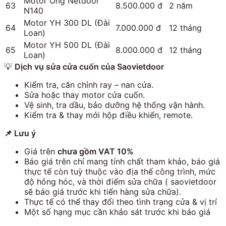
Motor Ống Netdoor
63
8.500.000 đ
2 năm
N140
Motor YH 300 DL (Đài
64
7.000.000 đ
12 tháng
Loan)
Motor YH 500 DL (Đài
65
8.000.000 đ
12 tháng
Loan)
💡
Dịch vụ sửa cửa cuốn của Saovietdoor
Kiểm tra, căn chỉnh ray – nan cửa.
Sửa hoặc thay motor cửa cuốn.
Vệ sinh, tra dầu, bảo dưỡng hệ thống vận hành.
Kiểm tra & thay mới hộp điều khiển, remote.
📌
Lưu ý
Giá trên
chưa gồm VAT 10%
Báo giá trên chỉ mang tính chất tham khảo, báo giá
thực tế còn tuỳ thuộc vào địa thế công trình, mức
độ hỏng hóc, và thời điểm sửa chữa ( saovietdoor
sẽ báo giá trước khi tiến hàng sửa chữa).
Thực tế có thể thay đổi theo tình trạng cửa & vị trí
Một số hạng mục cần khảo sát trước khi báo giá