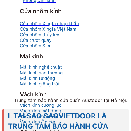
Phòng tắm kính
Cửa nhôm kính
Cửa nhôm Xingfa nhập khẩu
Cửa nhôm Xingfa Việt Nam
Cửa nhôm thủy lực
Cửa trượt quay
Cửa nhôm Slim
Mái kính
Mái kính nghệ thuật
Mái kính sân thượng
Mái kính tự động
Mái kính giếng trời
Vách kính
Trung tâm bảo hành cửa cuốn Austdoor tại Hà Nội.
Vách kính cường lực
Vách kính mặt dựng
I. TẠI SAO SAOVIETDOOR LÀ
Vách kính nhà tắm
Vách kính Ốp bếp
TRUNG TÂM BẢO HÀNH CỬA