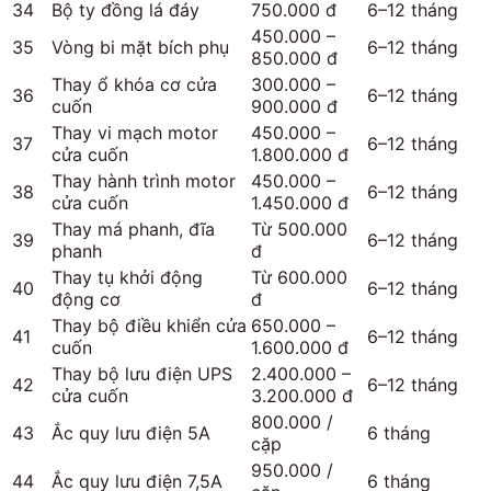
34
Bộ ty đồng lá đáy
750.000 đ
6–12 tháng
450.000 –
35
Vòng bi mặt bích phụ
6–12 tháng
850.000 đ
Thay ổ khóa cơ cửa
300.000 –
36
6–12 tháng
cuốn
900.000 đ
Thay vi mạch motor
450.000 –
37
6–12 tháng
cửa cuốn
1.800.000 đ
Thay hành trình motor
450.000 –
38
6–12 tháng
cửa cuốn
1.450.000 đ
Thay má phanh, đĩa
Từ 500.000
39
6–12 tháng
phanh
đ
Thay tụ khởi động
Từ 600.000
40
6–12 tháng
động cơ
đ
Thay bộ điều khiển cửa
650.000 –
41
6–12 tháng
cuốn
1.600.000 đ
Thay bộ lưu điện UPS
2.400.000 –
42
6–12 tháng
cửa cuốn
3.200.000 đ
800.000 /
43
Ắc quy lưu điện 5A
6 tháng
cặp
950.000 /
44
Ắc quy lưu điện 7,5A
6 tháng