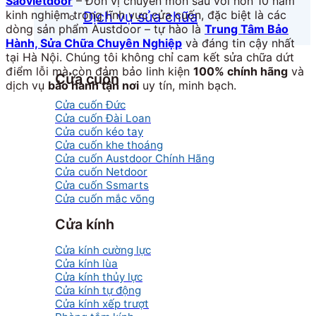
Saovietdoor
– Đơn vị chuyên môn sâu với hơn 10 năm
kinh nghiệm trong lĩnh vực cửa cuốn, đặc biệt là các
Dịch vụ sửa chữa
dòng sản phẩm Austdoor – tự hào là
Trung Tâm Bảo
Hành, Sửa Chữa Chuyên Nghiệp
và đáng tin cậy nhất
tại Hà Nội. Chúng tôi không chỉ cam kết sửa chữa dứt
điểm lỗi mà còn đảm bảo linh kiện
100% chính hãng
và
Cửa cuốn
dịch vụ
bảo hành tận nơi
uy tín, minh bạch.
Cửa cuốn Đức
Cửa cuốn Đài Loan
Cửa cuốn kéo tay
Cửa cuốn khe thoáng
Cửa cuốn Austdoor Chính Hãng
Cửa cuốn Netdoor
Cửa cuốn Ssmarts
Cửa cuốn mắc võng
Cửa kính
Cửa kính cường lực
Cửa kính lùa
Cửa kính thủy lực
Cửa kính tự động
Cửa kính xếp trượt