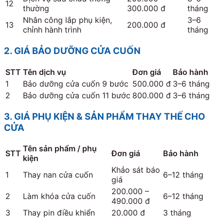
12
thường
300.000 đ
tháng
Nhân công lắp phụ kiện,
3–6
13
200.000 đ
chỉnh hành trình
tháng
2. GIÁ BẢO DƯỠNG CỬA CUỐN
STT
Tên dịch vụ
Đơn giá
Bảo hành
1
Bảo dưỡng cửa cuốn 9 bước
500.000 đ
3–6 tháng
2
Bảo dưỡng cửa cuốn 11 bước
800.000 đ
3–6 tháng
3. GIÁ PHỤ KIỆN & SẢN PHẨM THAY THẾ CHO
CỬA
Tên sản phẩm / phụ
STT
Đơn giá
Bảo hành
kiện
Khảo sát báo
1
Thay nan cửa cuốn
6–12 tháng
giá
200.000 –
2
Làm khóa cửa cuốn
6–12 tháng
490.000 đ
3
Thay pin điều khiển
20.000 đ
3 tháng