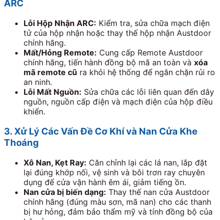
ARC
Lỗi Hộp Nhận ARC:
Kiểm tra, sửa chữa mạch điện
tử của hộp nhận hoặc thay thế hộp nhận Austdoor
chính hãng.
Mất/Hỏng Remote:
Cung cấp Remote Austdoor
chính hãng, tiến hành đồng bộ mã an toàn và
xóa
mã remote cũ
ra khỏi hệ thống để ngăn chặn rủi ro
an ninh.
Lỗi Mất Nguồn:
Sửa chữa các lỗi liên quan đến dây
nguồn, nguồn cấp điện và mạch điện của hộp điều
khiển.
3. Xử Lý Các Vấn Đề Cơ Khí và Nan Cửa Khe
Thoáng
Xô Nan, Kẹt Ray:
Căn chỉnh lại các lá nan, lắp đặt
lại đúng khớp nối, vệ sinh và bôi trơn ray chuyên
dụng để cửa vận hành êm ái, giảm tiếng ồn.
Nan cửa bị biến dạng:
Thay thế nan cửa Austdoor
chính hãng (đúng màu sơn, mã nan) cho các thanh
bị hư hỏng, đảm bảo thẩm mỹ và tính đồng bộ của