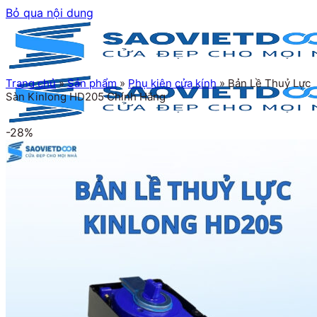
Bỏ qua nội dung
Trang chủ
»
Sản phẩm
»
Phụ kiện cửa kính
»
Bản Lề Thuỷ Lực
Sàn Kinlong HD205 Chính Hãng
-28%
Trang chủ
Giới thiệu
Sản phẩm