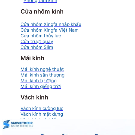
Phòng tắm kính
Cửa nhôm kính
Cửa nhôm Xingfa nhập khẩu
Cửa nhôm Xingfa Việt Nam
Cửa nhôm thủy lực
Cửa trượt quay
Cửa nhôm Slim
Mái kính
Mái kính nghệ thuật
Mái kính sân thượng
Mái kính tự động
Mái kính giếng trời
Vách kính
Vách kính cường lực
Vách kính mặt dựng
Vách kính nhà tắm
Vách kính Ốp bếp