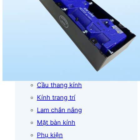
Cửa cuốn
Cửa kính
Cửa nhôm
Vách kính
Mái kính
Lan can kính
Cầu thang kính
Kính trang trí
Lam chắn nắng
Mặt bàn kính
Phụ kiện