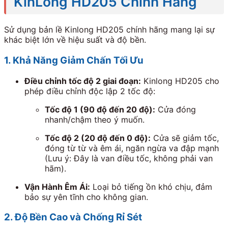
KinLong HD205 Chính Hãng
Sử dụng bản lề Kinlong HD205 chính hãng mang lại sự
khác biệt lớn về hiệu suất và độ bền.
1. Khả Năng Giảm Chấn Tối Ưu
Điều chỉnh tốc độ
2
giai đoạn:
Kinlong HD205 cho
phép điều chỉnh độc lập
2
tốc độ:
Tốc độ
1
(
90 độ
đến
20 độ
):
Cửa đóng
nhanh/chậm theo ý muốn.
Tốc độ
2
(
20 độ
đến
0 độ
):
Cửa sẽ giảm tốc,
đóng từ từ và êm ái, ngăn ngừa va đập mạnh
(Lưu ý: Đây là van điều tốc, không phải van
hãm).
Vận Hành Êm Ái:
Loại bỏ tiếng ồn khó chịu, đảm
bảo sự yên tĩnh cho không gian.
2. Độ Bền Cao và Chống Rỉ Sét