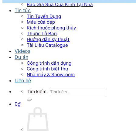
Báo Giá Sửa Cửa Kính Tại Nhà
Tin tức
Tin Tuyển Dụng
Mẫu cửa đẹp
Kích thước phong thủy
Thước Lỗ Ban
Hướng dẫn kỹ thuật
Tài Liệu Catalogue
Videos
Dự án
Công trình dân dụng
Công trình biệt thự
Nhà máy & Showroom
Liên hệ
Tìm kiếm:
0
₫