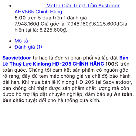
Motor Cửa Trượt Trần Austdoor
AHV565 Chính Hãng
5.00
trên 5 dựa trên
1
đánh giá
7.948.160
₫
Giá gốc là: 7.948.160₫.
6.225.600
₫
Giá
hiện tại là: 6.225.600₫.
Mô tả
Đánh giá (1)
Saovietdoor
tự hào là đơn vị phân phối và lắp đặt
Bản
Lề Thuỷ Lực Kinlong HD-205 CHÍNH HÃNG
100%
trên
toàn quốc. Chúng tôi cam kết sản phẩm có nguồn gốc
rõ ràng, đầy đủ tem mác chống giả và chế độ bảo hành
dài hạn. Khi mua bản lề Kinlong HD-205 tại Saovietdoor,
bạn không chỉ nhận được sản phẩm chất lượng mà còn
được hỗ trợ lắp đặt chuyên nghiệp, đảm bảo sự
An toàn,
bền chắc
tuyệt đối cho hệ thống cửa kính.