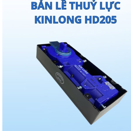
Cầu thang kính
Cầu thang kính
Lan can kính
Dịch vụ
Sửa Cửa Cuốn
Sửa Cửa Kính
Sửa cửa nhôm kính
Báo Giá
Báo Giá Cửa Nhôm Xingfa mới nhất tại
Saovietdoor
Báo Giá Cửa Cuốn Mới Nhất Tại SAOVIETDOOR
Báo Giá Cửa Cuốn Austdoor Mới Nhất Tại
Saovietdoor
Báo giá cửa cuốn SSmarts mới nhất tại
Saovietdoor
Báo giá cửa cuốn Netdoor mới nhất tại
Saovietdoor
Báo Giá Cửa Cuốn Tấm Liền Mới Nhất Tại
Saovietdoor
Báo Giá Cửa Cuốn Khe Thoáng Mới Nhất Tại
Saovietdoor
Báo Giá Cửa Cuốn Đài Loan Mới Nhất Tại
Saovietdoor