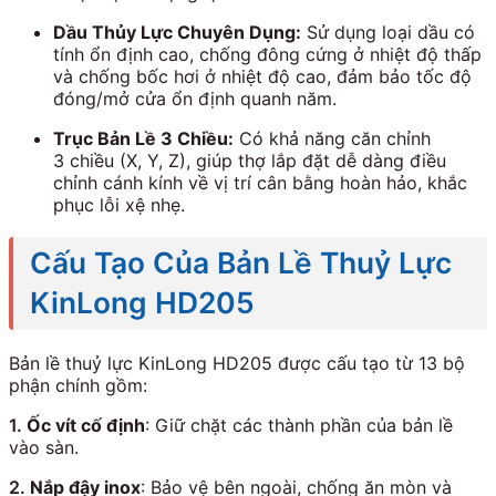
Dầu Thủy Lực Chuyên Dụng:
Sử dụng loại dầu có
tính ổn định cao, chống đông cứng ở nhiệt độ thấp
và chống bốc hơi ở nhiệt độ cao, đảm bảo tốc độ
đóng/mở cửa ổn định quanh năm.
Trục Bản Lề
3
Chiều:
Có khả năng căn chỉnh
3
chiều (
X, Y, Z
), giúp thợ lắp đặt dễ dàng điều
chỉnh cánh kính về vị trí cân bằng hoàn hảo, khắc
phục lỗi xệ nhẹ.
Cấu Tạo Của Bản Lề Thuỷ Lực
KinLong HD205
Bản lề thuỷ lực KinLong HD205 được cấu tạo từ 13 bộ
phận chính gồm:
1.
Ốc vít cố định
: Giữ chặt các thành phần của bản lề
vào sàn.
2.
Nắp đậy inox
: Bảo vệ bên ngoài, chống ăn mòn và