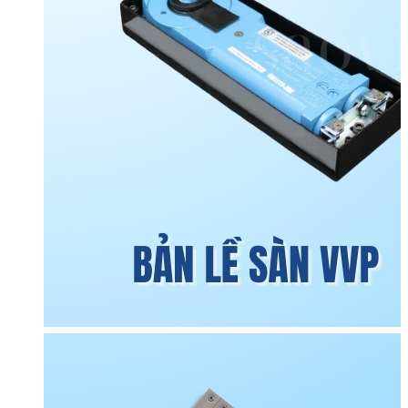
Phòng tắm kính
Cửa nhôm kính
Cửa nhôm Xingfa nhập khẩu
Cửa nhôm Xingfa Việt Nam
Cửa nhôm thủy lực
Cửa trượt quay
Cửa nhôm Slim
Mái kính
Mái kính nghệ thuật
Mái kính sân thượng
Mái kính tự động
Mái kính giếng trời
Vách kính
Vách kính cường lực
Vách kính mặt dựng
Vách kính nhà tắm
Vách kính Ốp bếp