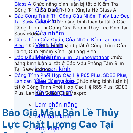
Class A
Chức năng bình luận bị tắt
ở Kiểm Tra
Cửa cuốn
Công Trình Sử Dụng Nhôm Xingfa Hệ Class A
Các Công Trình Thi Công Cửa Nhôm Thủy Lực Đẹp
Cửa kính
Tại Saovietdoor
Chức năng bình luận bị tắt
ở Các
Công Trình Thi Công Cửa Nhôm Thủy Lực Đẹp Tại
Cửa nhôm
Saovietdoor
Công Trình Cửa Cuốn, Cửa Nhôm Kính Tại Long
Vách kính
Biên
Chức năng bình luận bị tắt
ở Công Trình Cửa
Cuốn, Cửa Nhôm Kính Tại Long Biên
Mái kính
Các Mẫu Phòng Tắm Slim Tại Saovietdoor
Chức
năng bình luận bị tắt
ở Các Mẫu Phòng Tắm Slim
Lan can kính
Tại Saovietdoor
Công Trình Phối Hợp Các Hệ R65 Plus, SD83 Plus,
Cầu thang kính
Lan can Solex Của Maxpro
Chức năng bình luận bị
tắt
ở Công Trình Phối Hợp Các Hệ R65 Plus, SD83
Kính trang trí
Plus, Lan can Solex Của Maxpro
Lam chắn nắng
Báo Giá Mẫu Bản Lề Thủy
Mặt bàn kính
Lực Chất Lượng Cao Tại
Phụ kiện