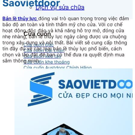
Saovietdoor
Dịch vụ sửa chữa
Bản lề thủy lực
đóng vai trò quan trọng trong việc đảm
bảo độ an toàn và tính thẩm mỹ cho cửa. Với cơ chế
hoạt động độc đáo và khả năng hỗ trợ mở, đóng cửa
Cửa cuốn
nhẹ nhàng, bản lề thủy lực ngày càng được ưa chuộng
trong xây dựng và nội thất. Bài viết sẽ cung cấp thông
Cửa cuốn Đức
tin đầy đủ về các loại bản lề thủy lực phổ biến, cách
Cửa cuốn Đài Loan
chọn và lắp đặt để bạn có thể đưa ra quyết định mua
Cửa cuốn kéo tay
sắm thông minh.
Cửa cuốn khe thoáng
Cửa cuốn Austdoor Chính Hãng
Cửa cuốn Netdoor
Cửa cuốn Ssmarts
Cửa cuốn mắc võng
Cửa kính
Cửa kính cường lực
Cửa kính lùa
Cửa kính thủy lực
Cửa kính tự động
Cửa kính xếp trượt