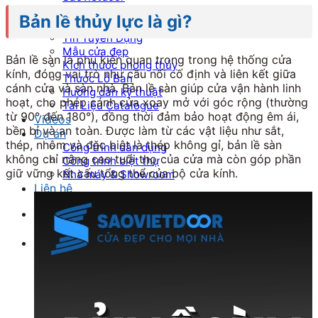
Báo Giá Sửa Cửa Kính Tại Nhà
Bản lề thủy lực là gì?
Tin tức
Tin Tuyển Dụng
Mẫu cửa đẹp
Bản lề sàn là phụ kiện quan trọng trong hệ thống cửa
Kích thước phong thủy
kính, đóng vai trò như cầu nối cố định và liên kết giữa
Thước Lỗ Ban
cánh cửa và sàn nhà. Bản lề sàn giúp cửa vận hành linh
Hướng dẫn kỹ thuật
hoạt, cho phép cánh cửa xoay mở với góc rộng (thường
Tài Liệu Catalogue
từ 90° đến 180°), đồng thời đảm bảo hoạt động êm ái,
Videos
bền bỉ và an toàn. Được làm từ các vật liệu như sắt,
Dự án
thép, nhôm và đặc biệt là thép không gỉ, bản lề sàn
Công trình dân dụng
không chỉ nâng cao tuổi thọ của cửa mà còn góp phần
Công trình biệt thự
giữ vững kết cấu tổng thể của bộ cửa kính.
Nhà máy & Showroom
Liên hệ
Tìm kiếm:
0
₫