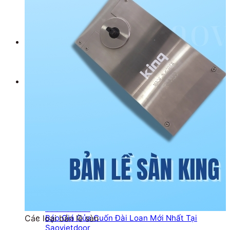
Cầu thang kính
Cầu thang kính
Lan can kính
Dịch vụ
Sửa Cửa Cuốn
Sửa Cửa Kính
Sửa cửa nhôm kính
Báo Giá
Báo Giá Cửa Nhôm Xingfa mới nhất tại
Saovietdoor
Báo Giá Cửa Cuốn Mới Nhất Tại SAOVIETDOOR
Báo Giá Cửa Cuốn Austdoor Mới Nhất Tại
Saovietdoor
Báo giá cửa cuốn SSmarts mới nhất tại
Saovietdoor
Báo giá cửa cuốn Netdoor mới nhất tại
Saovietdoor
Báo Giá Cửa Cuốn Tấm Liền Mới Nhất Tại
Saovietdoor
Báo Giá Cửa Cuốn Khe Thoáng Mới Nhất Tại
Saovietdoor
Báo Giá Cửa Cuốn Đài Loan Mới Nhất Tại
Các loại bản lề sàn
Saovietdoor