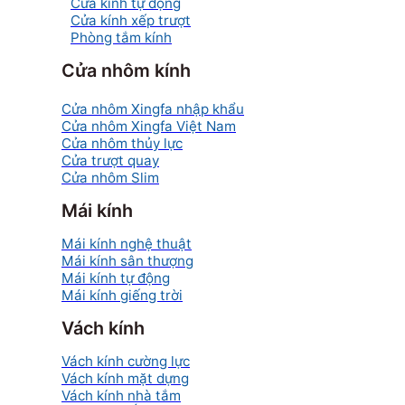
Cửa kính tự động
Cửa kính xếp trượt
Phòng tắm kính
Cửa nhôm kính
Cửa nhôm Xingfa nhập khẩu
Cửa nhôm Xingfa Việt Nam
Cửa nhôm thủy lực
Cửa trượt quay
Cửa nhôm Slim
Mái kính
Mái kính nghệ thuật
Mái kính sân thượng
Mái kính tự động
Mái kính giếng trời
Vách kính
Vách kính cường lực
Vách kính mặt dựng
Vách kính nhà tắm