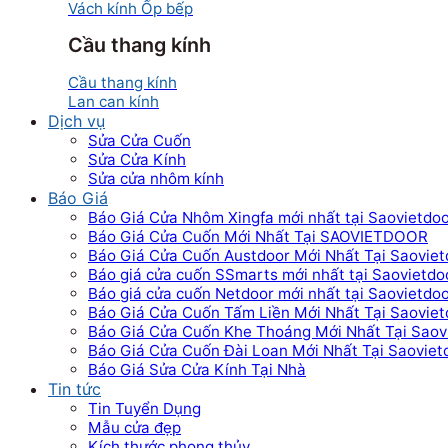
Vách kính Ốp bếp
Cầu thang kính
Cầu thang kính
Lan can kính
Dịch vụ
Sửa Cửa Cuốn
Sửa Cửa Kính
Sửa cửa nhôm kính
Báo Giá
Báo Giá Cửa Nhôm Xingfa mới nhất tại Saovietdo
Báo Giá Cửa Cuốn Mới Nhất Tại SAOVIETDOOR
Báo Giá Cửa Cuốn Austdoor Mới Nhất Tại Saoviet
Báo giá cửa cuốn SSmarts mới nhất tại Saovietdo
Báo giá cửa cuốn Netdoor mới nhất tại Saovietdo
Báo Giá Cửa Cuốn Tấm Liền Mới Nhất Tại Saoviet
Báo Giá Cửa Cuốn Khe Thoáng Mới Nhất Tại Saov
Báo Giá Cửa Cuốn Đài Loan Mới Nhất Tại Saoviet
Báo Giá Sửa Cửa Kính Tại Nhà
Tin tức
Tin Tuyển Dụng
Mẫu cửa đẹp
Kích thước phong thủy