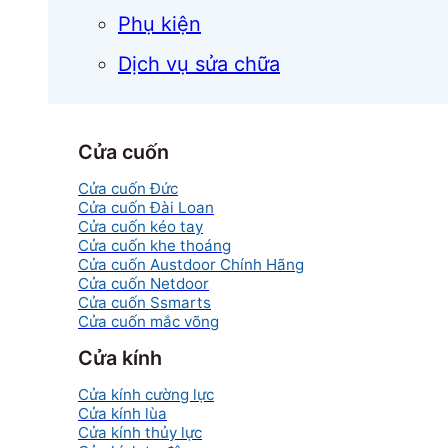
Phụ kiện
Dịch vụ sửa chữa
Cửa cuốn
Cửa cuốn Đức
Cửa cuốn Đài Loan
Cửa cuốn kéo tay
Cửa cuốn khe thoáng
Cửa cuốn Austdoor Chính Hãng
Cửa cuốn Netdoor
Cửa cuốn Ssmarts
Cửa cuốn mắc võng
Cửa kính
Cửa kính cường lực
Cửa kính lùa
Cửa kính thủy lực