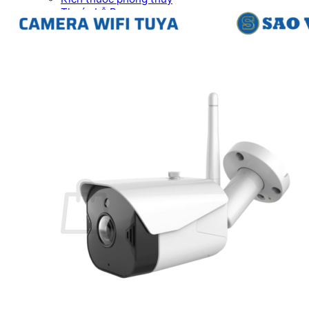
Thước Lỗ Ban
Hướng dẫn kỹ thuật
Tài Liệu Catalogue
Videos
Dự án
Công trình dân dụng
Công trình biệt thự
Nhà máy & Showroom
Liên hệ
Tìm kiếm:
0
₫
Chưa có sản phẩm trong giỏ hàng.
Quay trở lại cửa hàng