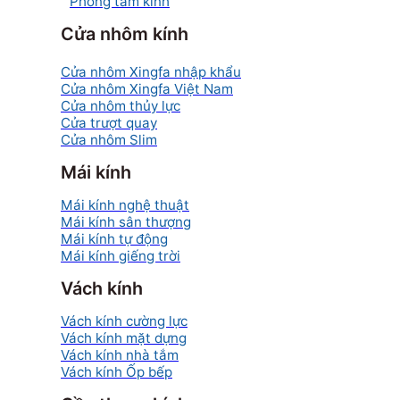
Phòng tắm kính
Cửa nhôm kính
Cửa nhôm Xingfa nhập khẩu
Cửa nhôm Xingfa Việt Nam
Cửa nhôm thủy lực
Cửa trượt quay
Cửa nhôm Slim
Mái kính
Mái kính nghệ thuật
Mái kính sân thượng
Mái kính tự động
Mái kính giếng trời
Vách kính
Vách kính cường lực
Vách kính mặt dựng
Vách kính nhà tắm
Vách kính Ốp bếp