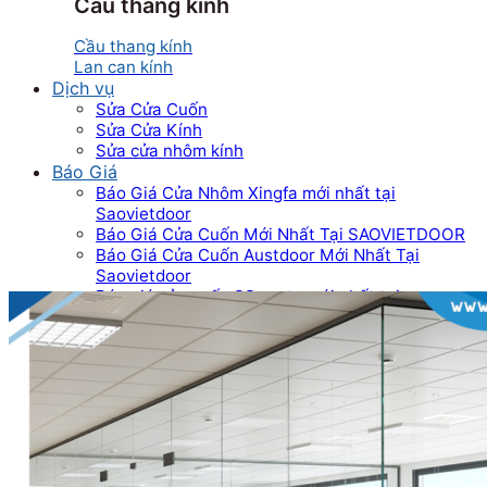
Cầu thang kính
Cầu thang kính
Lan can kính
Dịch vụ
Sửa Cửa Cuốn
Sửa Cửa Kính
Sửa cửa nhôm kính
Báo Giá
Báo Giá Cửa Nhôm Xingfa mới nhất tại
Saovietdoor
Báo Giá Cửa Cuốn Mới Nhất Tại SAOVIETDOOR
Báo Giá Cửa Cuốn Austdoor Mới Nhất Tại
Saovietdoor
Báo giá cửa cuốn SSmarts mới nhất tại
Saovietdoor
Báo giá cửa cuốn Netdoor mới nhất tại
Saovietdoor
Báo Giá Cửa Cuốn Tấm Liền Mới Nhất Tại
Saovietdoor
Báo Giá Cửa Cuốn Khe Thoáng Mới Nhất Tại
Saovietdoor
Báo Giá Cửa Cuốn Đài Loan Mới Nhất Tại
Saovietdoor