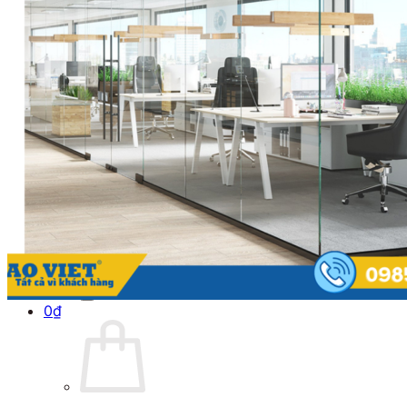
Báo Giá Sửa Cửa Kính Tại Nhà
Tin tức
Tin Tuyển Dụng
Mẫu cửa đẹp
Kích thước phong thủy
Thước Lỗ Ban
Hướng dẫn kỹ thuật
Tài Liệu Catalogue
Videos
Dự án
Công trình dân dụng
Công trình biệt thự
Nhà máy & Showroom
Liên hệ
Tìm kiếm:
0
₫