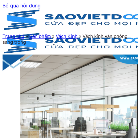
Bỏ qua nội dung
Trang chủ
»
Sản phẩm
»
Vách Kính
»
Vách kính văn phòng
sang trọng
Trang chủ
Giới thiệu
Sản phẩm