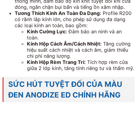
thông minh, đảm bảo độ kín khít tuyệt đối khi cửa
đóng, ngăn chặn bụi bẩn và tiếng ồn xâm nhập.
Tương Thích Kính An Toàn Đa Dạng:
Profile R200
có rãnh lắp kính lớn, cho phép sử dụng đa dạng
các loại kính an toàn, bao gồm:
Kính Cường Lực:
Đảm bảo an ninh và an
toàn.
Kính Hộp Cách Âm/Cách Nhiệt:
Tăng cường
hiệu suất cách nhiệt và cách âm, giảm thiểu
chi phí năng lượng.
Kính Hộp Rèm Trang Trí:
Tích hợp rèm cửa
giữa
2
lớp kính, tăng tính riêng tư và thẩm mỹ.
SỨC HÚT TUYỆT ĐỐI CỦA MÀU
ĐEN ANODIZE ED CHÍNH HÃNG