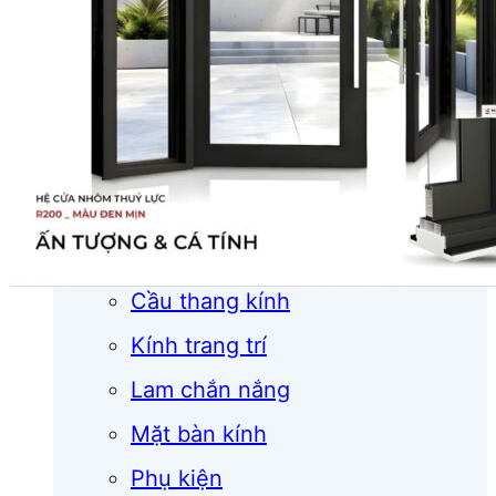
Cửa cuốn
Cửa kính
Cửa nhôm
Vách kính
Mái kính
Lan can kính
Cầu thang kính
Kính trang trí
Lam chắn nắng
Mặt bàn kính
Phụ kiện