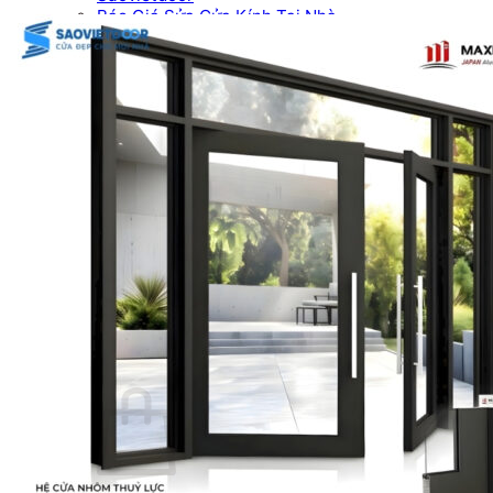
Báo Giá Sửa Cửa Kính Tại Nhà
Tin tức
Tin Tuyển Dụng
Mẫu cửa đẹp
Kích thước phong thủy
Thước Lỗ Ban
Hướng dẫn kỹ thuật
Tài Liệu Catalogue
Videos
Dự án
Công trình dân dụng
Công trình biệt thự
Nhà máy & Showroom
Liên hệ
Tìm kiếm:
0
₫