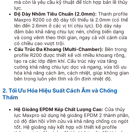
mà còn là yêu cầu kỹ thuật để tích hợp bản lề thủy
lực.
Độ Dày Nhôm Tiêu Chuẩn (
2.0
mm):
Thanh profile
Maxpro R200 có độ dày tối thiểu là
2.0
mm (có thể
lên đến
2.6
mm ở các vị trí chịu lực). Độ dày này
đảm bảo khả năng chịu lực nén, chống biến dạng
và cong vênh theo thời gian, ngay cả với cánh cửa
có chiều cao vượt trội.
Cấu Trúc Đa Khoang (Multi-Chamber):
Bên trong
profile R200 được thiết kế với nhiều khoang rỗng,
tạo ra các lớp đệm khí. Cấu trúc này vừa tăng
cường khả năng chịu lực dọc và ngang, vừa tối ưu
hóa khả năng cách âm, cách nhiệt, giúp không gian
bên trong luôn yên tĩnh và ổn định nhiệt độ.
2. Tối Ưu Hóa Hiệu Suất Cách Âm và Chống
Thấm
Hệ Gioăng EPDM Kép Chất Lượng Cao:
Cửa thủy
lực Maxpro sử dụng hệ gioăng EPDM
2
thành phần,
có độ đàn hồi vĩnh cửu và khả năng chống co ngót
tốt. Hệ gioăng này kết hợp với thiết kế profile