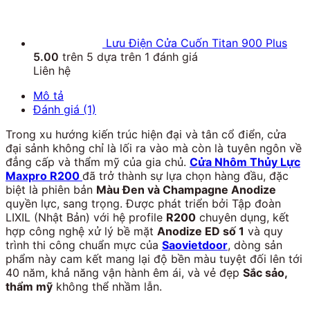
Lưu Điện Cửa Cuốn Titan 900 Plus
5.00
trên 5 dựa trên
1
đánh giá
Liên hệ
Mô tả
Đánh giá (1)
Trong xu hướng kiến trúc hiện đại và tân cổ điển, cửa
đại sảnh không chỉ là lối ra vào mà còn là tuyên ngôn về
đẳng cấp và thẩm mỹ của gia chủ.
Cửa Nhôm Thủy Lực
Maxpro R200
đã trở thành sự lựa chọn hàng đầu, đặc
biệt là phiên bản
Màu Đen và Champagne Anodize
quyền lực, sang trọng. Được phát triển bởi Tập đoàn
LIXIL (Nhật Bản) với hệ profile
R200
chuyên dụng, kết
hợp công nghệ xử lý bề mặt
Anodize ED số 1
và quy
trình thi công chuẩn mực của
Saovietdoor
, dòng sản
phẩm này cam kết mang lại độ bền màu tuyệt đối lên tới
40
năm, khả năng vận hành êm ái, và vẻ đẹp
Sắc sảo,
thẩm mỹ
không thể nhầm lẫn.