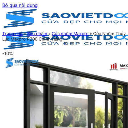
Bỏ qua nội dung
Trang chủ
»
Sản phẩm
»
Cửa nhôm Maxpro
»
Cửa Nhôm Thủy
Lực Maxpro R200 Chính Hãng
-10%
Trang chủ
Giới thiệu
Sản phẩm