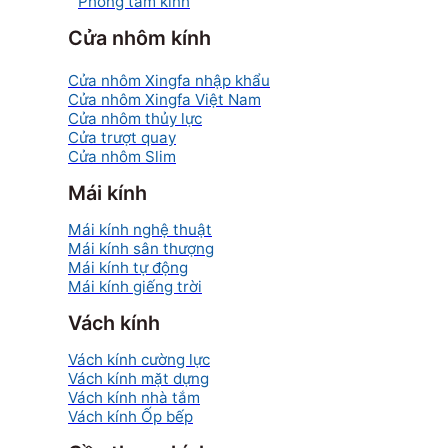
Phòng tắm kính
Cửa nhôm kính
Cửa nhôm Xingfa nhập khẩu
Cửa nhôm Xingfa Việt Nam
Cửa nhôm thủy lực
Cửa trượt quay
Cửa nhôm Slim
Mái kính
Mái kính nghệ thuật
Mái kính sân thượng
Mái kính tự động
Mái kính giếng trời
Vách kính
Vách kính cường lực
Vách kính mặt dựng
Vách kính nhà tắm
Vách kính Ốp bếp