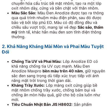
chuyển hóa cấu trúc bề mặt nhôm, tạo ra một lớp
oxit nhôm dày, cứng và bền chặt với thân nhôm.
Màu Sắc Sảo:
Màu Đen Anodize được tạo ra thông
qua quá trình nhuộm màu điện phân, sau đó được
bảo vệ bởi lớp phủ ED. Màu có độ đồng đều và
chiều sâu vượt trội, mang lại vẻ đẹp
Sắc sảo, thẩm
mỹ
tinh tế, khác hẳn màu đen sơn tĩnh điện thông
thường.
2. Khả Năng Kháng Mài Mòn và Phai Màu Tuyệt
Đối
Chống Tia UV và Phai Màu:
Lớp Anodize ED có
khả năng chống tia UV cực mạnh. Màu Đen
Anodize Maxpro
bền màu trên
40
năm
, giữ nguyên
sắc đen sang trọng dù tiếp xúc trực tiếp với ánh
nắng mặt trời trong thời gian dài.
Kháng Trầy Xước:
Lớp màng oxit cứng giúp bề
mặt nhôm chống trầy xước, chống bám bụi và
chống ăn mòn hiệu quả, giữ cho bộ cửa luôn như
mới.
Tiêu Chuẩn Nhật Bản JIS H8602:
Sản phẩm