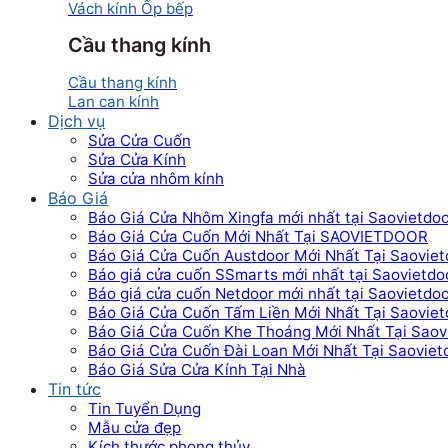
Vách kính Ốp bếp
Cầu thang kính
Cầu thang kính
Lan can kính
Dịch vụ
Sửa Cửa Cuốn
Sửa Cửa Kính
Sửa cửa nhôm kính
Báo Giá
Báo Giá Cửa Nhôm Xingfa mới nhất tại Saovietdo
Báo Giá Cửa Cuốn Mới Nhất Tại SAOVIETDOOR
Báo Giá Cửa Cuốn Austdoor Mới Nhất Tại Saoviet
Báo giá cửa cuốn SSmarts mới nhất tại Saovietdo
Báo giá cửa cuốn Netdoor mới nhất tại Saovietdo
Báo Giá Cửa Cuốn Tấm Liền Mới Nhất Tại Saoviet
Báo Giá Cửa Cuốn Khe Thoáng Mới Nhất Tại Saov
Báo Giá Cửa Cuốn Đài Loan Mới Nhất Tại Saoviet
Báo Giá Sửa Cửa Kính Tại Nhà
Tin tức
Tin Tuyển Dụng
Mẫu cửa đẹp
Kích thước phong thủy