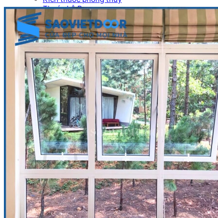
Thước Lỗ Ban
Hướng dẫn kỹ thuật
Tài Liệu Catalogue
Videos
Dự án
Công trình dân dụng
Công trình biệt thự
Nhà máy & Showroom
Liên hệ
Tìm kiếm:
0
₫
Chưa có sản phẩm trong giỏ hàng.
Quay trở lại cửa hàng