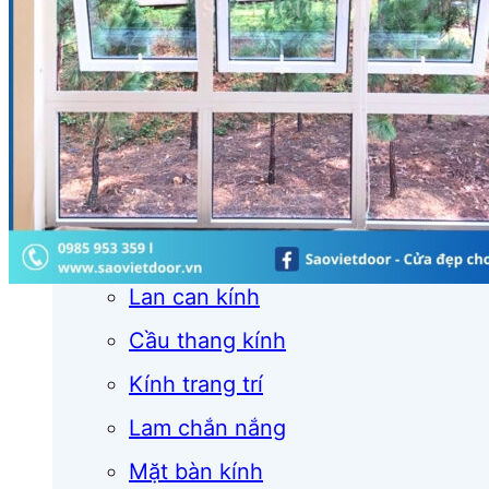
Cửa cuốn
Cửa kính
Cửa nhôm
Vách kính
Mái kính
Lan can kính
Cầu thang kính
Kính trang trí
Lam chắn nắng
Mặt bàn kính