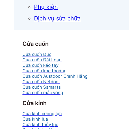
Phụ kiện
Dịch vụ sửa chữa
Cửa cuốn
Cửa cuốn Đức
Cửa cuốn Đài Loan
Cửa cuốn kéo tay
Cửa cuốn khe thoáng
Cửa cuốn Austdoor Chính Hãng
Cửa cuốn Netdoor
Cửa cuốn Ssmarts
Cửa cuốn mắc võng
Cửa kính
Cửa kính cường lực
Cửa kính lùa
Cửa kính thủy lực