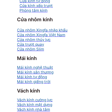
Cửa kính tự động
Cửa kính xếp trượt
Phòng tắm kính
Cửa nhôm kính
Cửa nhôm Xingfa nhập khẩu
Cửa nhôm Xingfa Việt Nam
Cửa nhôm thủy lực
Cửa trượt quay
Cửa nhôm Slim
Mái kính
Mái kính nghệ thuật
Mái kính sân thượng
Mái kính tự động
Mái kính giếng trời
Vách kính
Vách kính cường lực
Vách kính mặt dựng
Vách kính nhà tắm