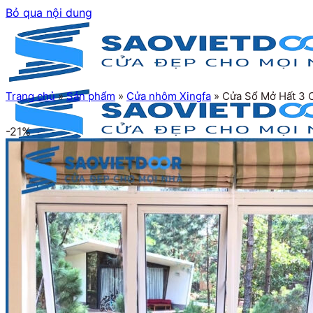
Bỏ qua nội dung
Trang chủ
»
Sản phẩm
»
Cửa nhôm Xingfa
»
Cửa Sổ Mở Hất 3 
-21%
Trang chủ
Giới thiệu
Sản phẩm