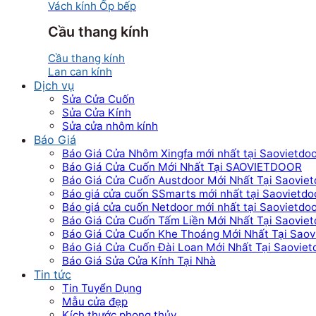
Vách kính Ốp bếp
Cầu thang kính
Cầu thang kính
Lan can kính
Dịch vụ
Sửa Cửa Cuốn
Sửa Cửa Kính
Sửa cửa nhôm kính
Báo Giá
Báo Giá Cửa Nhôm Xingfa mới nhất tại Saovietdo
Báo Giá Cửa Cuốn Mới Nhất Tại SAOVIETDOOR
Báo Giá Cửa Cuốn Austdoor Mới Nhất Tại Saoviet
Báo giá cửa cuốn SSmarts mới nhất tại Saovietdo
Báo giá cửa cuốn Netdoor mới nhất tại Saovietdo
Báo Giá Cửa Cuốn Tấm Liền Mới Nhất Tại Saoviet
Báo Giá Cửa Cuốn Khe Thoáng Mới Nhất Tại Saov
Báo Giá Cửa Cuốn Đài Loan Mới Nhất Tại Saoviet
Báo Giá Sửa Cửa Kính Tại Nhà
Tin tức
Tin Tuyển Dụng
Mẫu cửa đẹp
Kích thước phong thủy