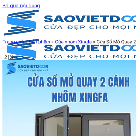
Bỏ qua nội dung
Trang chủ
»
Sản phẩm
»
Cửa nhôm Xingfa
»
Cửa Sổ Mở Quay 2
-21%
Trang chủ
Giới thiệu
Sản phẩm