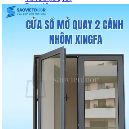
Thước Lỗ Ban
Hướng dẫn kỹ thuật
Tài Liệu Catalogue
Videos
Dự án
Công trình dân dụng
Công trình biệt thự
Nhà máy & Showroom
Liên hệ
Tìm kiếm:
0
₫
Chưa có sản phẩm trong giỏ hàng.
Quay trở lại cửa hàng