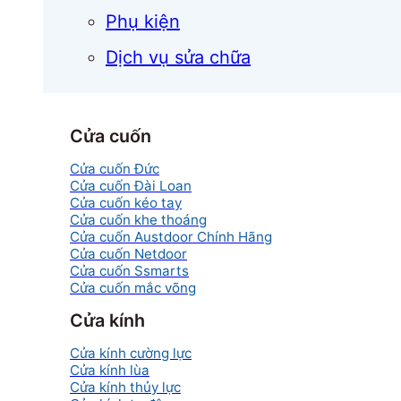
Phụ kiện
Dịch vụ sửa chữa
Cửa cuốn
Cửa cuốn Đức
Cửa cuốn Đài Loan
Cửa cuốn kéo tay
Cửa cuốn khe thoáng
Cửa cuốn Austdoor Chính Hãng
Cửa cuốn Netdoor
Cửa cuốn Ssmarts
Cửa cuốn mắc võng
Cửa kính
Cửa kính cường lực
Cửa kính lùa
Cửa kính thủy lực