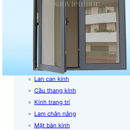
Cửa cuốn
Cửa kính
Cửa nhôm
Vách kính
Mái kính
Lan can kính
Cầu thang kính
Kính trang trí
Lam chắn nắng
Mặt bàn kính