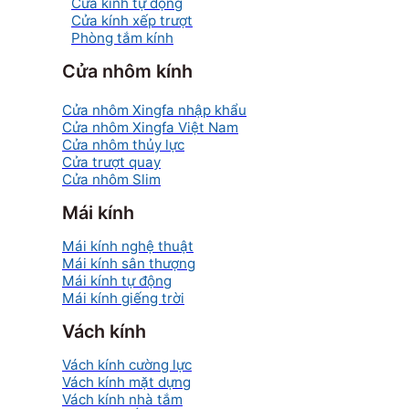
Cửa kính tự động
Cửa kính xếp trượt
Phòng tắm kính
Cửa nhôm kính
Cửa nhôm Xingfa nhập khẩu
Cửa nhôm Xingfa Việt Nam
Cửa nhôm thủy lực
Cửa trượt quay
Cửa nhôm Slim
Mái kính
Mái kính nghệ thuật
Mái kính sân thượng
Mái kính tự động
Mái kính giếng trời
Vách kính
Vách kính cường lực
Vách kính mặt dựng
Vách kính nhà tắm