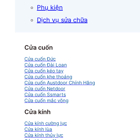
Phụ kiện
Dịch vụ sửa chữa
Cửa cuốn
Cửa cuốn Đức
Cửa cuốn Đài Loan
Cửa cuốn kéo tay
Cửa cuốn khe thoáng
Cửa cuốn Austdoor Chính Hãng
Cửa cuốn Netdoor
Cửa cuốn Ssmarts
Cửa cuốn mắc võng
Cửa kính
Cửa kính cường lực
Cửa kính lùa
Cửa kính thủy lực