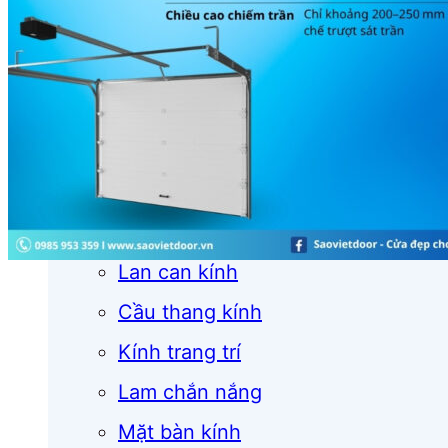
Cửa cuốn
Cửa kính
Cửa nhôm
Vách kính
Mái kính
Lan can kính
Cầu thang kính
Kính trang trí
Lam chắn nắng
Mặt bàn kính