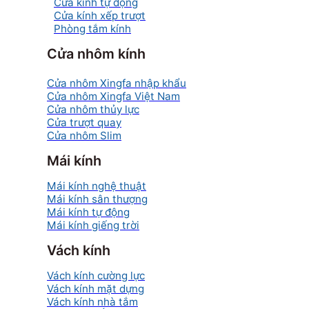
Cửa kính tự động
Cửa kính xếp trượt
Phòng tắm kính
Cửa nhôm kính
Cửa nhôm Xingfa nhập khẩu
Cửa nhôm Xingfa Việt Nam
Cửa nhôm thủy lực
Cửa trượt quay
Cửa nhôm Slim
Mái kính
Mái kính nghệ thuật
Mái kính sân thượng
Mái kính tự động
Mái kính giếng trời
Vách kính
Vách kính cường lực
Vách kính mặt dựng
Vách kính nhà tắm