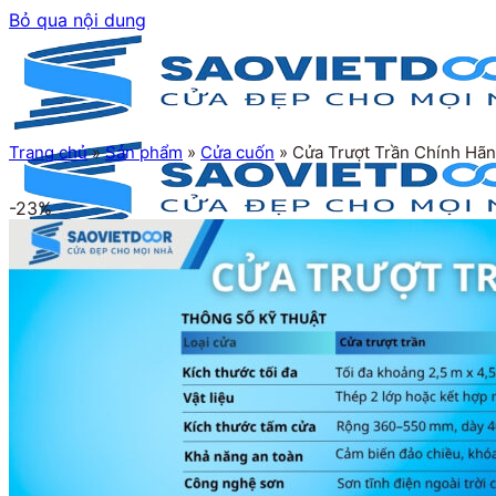
Bỏ qua nội dung
Trang chủ
»
Sản phẩm
»
Cửa cuốn
»
Cửa Trượt Trần Chính Hã
-23%
Trang chủ
Giới thiệu
Sản phẩm