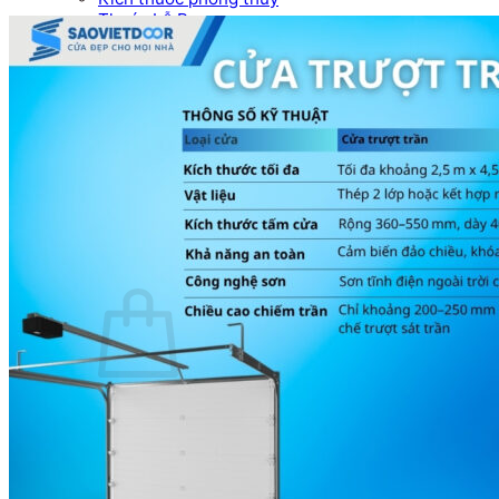
Thước Lỗ Ban
Hướng dẫn kỹ thuật
Tài Liệu Catalogue
Videos
Dự án
Công trình dân dụng
Công trình biệt thự
Nhà máy & Showroom
Liên hệ
Tìm kiếm:
0
₫
Chưa có sản phẩm trong giỏ hàng.
Quay trở lại cửa hàng