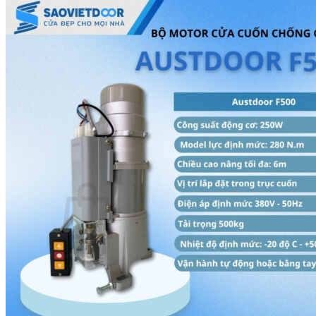
Thước Lỗ Ban
Hướng dẫn kỹ thuật
Tài Liệu Catalogue
Videos
Dự án
Công trình dân dụng
Công trình biệt thự
Nhà máy & Showroom
Liên hệ
Tìm kiếm:
0
₫
Chưa có sản phẩm trong giỏ hàng.
Quay trở lại cửa hàng