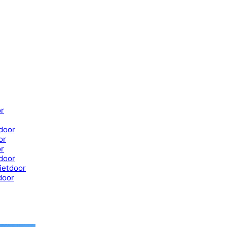
or
door
or
or
door
ietdoor
door