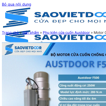
Bỏ qua nội dung
Trang chủ
»
Sản phẩm
»
Phụ kiện cửa cuốn Austdoor
»
Motor 
Trang chủ
Giới thiệu
Sản phẩm