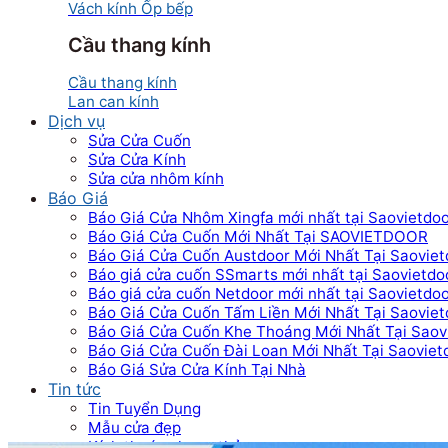
Vách kính Ốp bếp
Cầu thang kính
Cầu thang kính
Lan can kính
Dịch vụ
Sửa Cửa Cuốn
Sửa Cửa Kính
Sửa cửa nhôm kính
Báo Giá
Báo Giá Cửa Nhôm Xingfa mới nhất tại Saovietdo
Báo Giá Cửa Cuốn Mới Nhất Tại SAOVIETDOOR
Báo Giá Cửa Cuốn Austdoor Mới Nhất Tại Saoviet
Báo giá cửa cuốn SSmarts mới nhất tại Saovietdo
Báo giá cửa cuốn Netdoor mới nhất tại Saovietdo
Báo Giá Cửa Cuốn Tấm Liền Mới Nhất Tại Saoviet
Báo Giá Cửa Cuốn Khe Thoáng Mới Nhất Tại Saov
Báo Giá Cửa Cuốn Đài Loan Mới Nhất Tại Saoviet
Báo Giá Sửa Cửa Kính Tại Nhà
Tin tức
Tin Tuyển Dụng
Mẫu cửa đẹp
Kích thước phong thủy