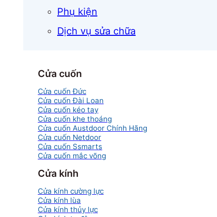
Phụ kiện
Dịch vụ sửa chữa
Cửa cuốn
Cửa cuốn Đức
Cửa cuốn Đài Loan
Cửa cuốn kéo tay
Cửa cuốn khe thoáng
Cửa cuốn Austdoor Chính Hãng
Cửa cuốn Netdoor
Cửa cuốn Ssmarts
Cửa cuốn mắc võng
Cửa kính
Cửa kính cường lực
Cửa kính lùa
Cửa kính thủy lực