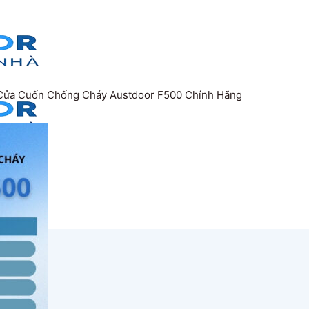
Cửa Cuốn Chống Cháy Austdoor F500 Chính Hãng