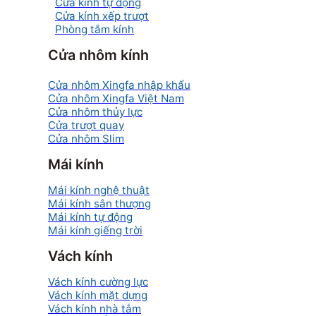
Cửa kính tự động
Cửa kính xếp trượt
Phòng tắm kính
Cửa nhôm kính
Cửa nhôm Xingfa nhập khẩu
Cửa nhôm Xingfa Việt Nam
Cửa nhôm thủy lực
Cửa trượt quay
Cửa nhôm Slim
Mái kính
Mái kính nghệ thuật
Mái kính sân thượng
Mái kính tự động
Mái kính giếng trời
Vách kính
Vách kính cường lực
Vách kính mặt dựng
Vách kính nhà tắm