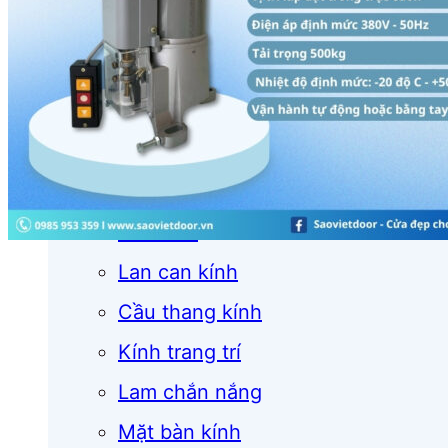
Cửa cuốn
Cửa kính
Cửa nhôm
Vách kính
Mái kính
Lan can kính
Cầu thang kính
Kính trang trí
Lam chắn nắng
Mặt bàn kính