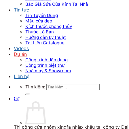
Báo Giá Sửa Cửa Kính Tại Nhà
Tin tức
Tin Tuyển Dụng
Mẫu cửa đẹp
Kích thước phong thủy
Thước Lỗ Ban
Hướng dẫn kỹ thuật
Tài Liệu Catalogue
Videos
Dự án
Công trình dân dụng
Công trình biệt thự
Nhà máy & Showroom
Liên hệ
Tìm kiếm:
0
₫
Thi công cửa nhôm xingfa nhập khẩu tại công ty Đại