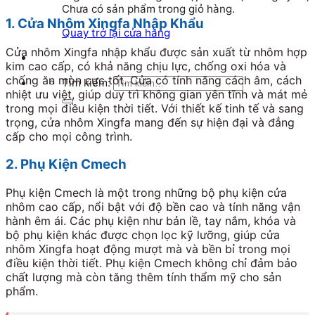
Chưa có sản phẩm trong giỏ hàng.
1. Cửa Nhôm Xingfa Nhập Khẩu
Quay trở lại cửa hàng
Cửa nhôm Xingfa nhập khẩu được sản xuất từ nhôm hợp
kim cao cấp, có khả năng chịu lực, chống oxi hóa và
chống ăn mòn cực tốt. Cửa có tính năng cách âm, cách
Tìm kiếm:
nhiệt ưu việt, giúp duy trì không gian yên tĩnh và mát mẻ
trong mọi điều kiện thời tiết. Với thiết kế tinh tế và sang
trọng, cửa nhôm Xingfa mang đến sự hiện đại và đẳng
cấp cho mọi công trình.
2. Phụ Kiện Cmech
Phụ kiện Cmech là một trong những bộ phụ kiện cửa
nhôm cao cấp, nổi bật với độ bền cao và tính năng vận
hành êm ái. Các phụ kiện như bản lề, tay nắm, khóa và
bộ phụ kiện khác được chọn lọc kỹ lưỡng, giúp cửa
nhôm Xingfa hoạt động mượt mà và bền bỉ trong mọi
điều kiện thời tiết. Phụ kiện Cmech không chỉ đảm bảo
chất lượng mà còn tăng thêm tính thẩm mỹ cho sản
phẩm.