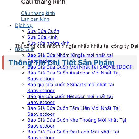
Cầu thang kính
Cầu thang kính
Lan can kính
Dịch vụ
Sửa Cửa Cuốn
Sửa Cửa Kính
Sửa cửa nhôm kính
Thi công cửa nhôm xingfa nhập khẩu tại công ty Đại
Báo Giá
Báo Giá Cửa Nhôm Xingfa mới nhất tại
Saovietdoor
Thông Tin Chi Tiết Sản Phẩm
Báo Giá Cửa Cuốn Mới Nhất Tại SAOVIETDOOR
Báo Giá Cửa Cuốn Austdoor Mới Nhất Tại
Saovietdoor
Báo giá cửa cuốn SSmarts mới nhất tại
Saovietdoor
Báo giá cửa cuốn Netdoor mới nhất tại
Saovietdoor
Báo Giá Cửa Cuốn Tấm Liền Mới Nhất Tại
Saovietdoor
Báo Giá Cửa Cuốn Khe Thoáng Mới Nhất Tại
Saovietdoor
Báo Giá Cửa Cuốn Đài Loan Mới Nhất Tại
Saovietdoor