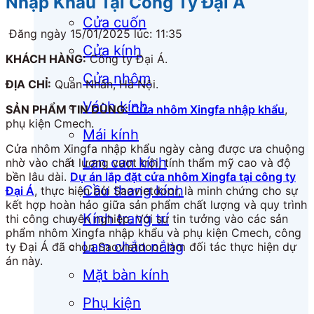
Nhập Khẩu Tại Công Ty Đại Á
Cửa cuốn
Đăng ngày 15/01/2025 lúc: 11:35
Cửa kính
KHÁCH HÀNG:
Công ty Đại Á.
Cửa nhôm
ĐỊA CHỈ:
Quan Nhân, Hà Nội.
Vách kính
SẢN PHẨM TIN DÙNG:
Cửa nhôm Xingfa nhập khẩu
,
phụ kiện Cmech.
Mái kính
Cửa nhôm Xingfa nhập khẩu ngày càng được ưa chuộng
Lan can kính
nhờ vào chất lượng vượt trội, tính thẩm mỹ cao và độ
bền lâu dài.
Dự án lắp đặt cửa nhôm Xingfa tại công ty
Cầu thang kính
Đại Á
, thực hiện bởi Saovietdoor, là minh chứng cho sự
kết hợp hoàn hảo giữa sản phẩm chất lượng và quy trình
Kính trang trí
thi công chuyên nghiệp. Với sự tin tưởng vào các sản
phẩm nhôm Xingfa nhập khẩu và phụ kiện Cmech, công
Lam chắn nắng
ty Đại Á đã chọn Saovietdoor làm đối tác thực hiện dự
án này.
Mặt bàn kính
Phụ kiện