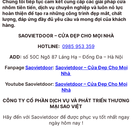
Chúng tôi tiếp tục cam kết cung cấp các giải pháp cửa
nhôm tiên tiến, dịch vụ chuyên nghiệp và luôn nỗ lực
hoàn thiện để tạo ra những công trình đẹp mắt, chất
lượng, đáp ứng đầy đủ yêu cầu và mong đợi của khách
hàng.
SAOVIETDOOR – CỬA ĐẸP CHO MỌI NHÀ
HOTLINE:
0985 953 359
ADD:
số 50C Ngõ 87 Láng Hạ – Đống Đa – Hà Nội
Fanpage
Saovietdoor
:
Saovietdoor – Cửa Đẹp Cho Mọi
Nhà
Youtube Saovietdoor:
Saovietdoor – Cửa Đẹp Cho Mọi
Nhà
CÔNG TY CỔ PHẦN DỊCH VỤ VÀ PHÁT TRIỂN THƯƠNG
MẠI SAO VIỆT
Hãy đến với Saovietdoor để được phục vụ tốt nhất ngay
ngày hôm nay !