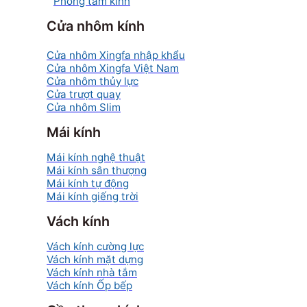
Phòng tắm kính
Cửa nhôm kính
Cửa nhôm Xingfa nhập khẩu
Cửa nhôm Xingfa Việt Nam
Cửa nhôm thủy lực
Cửa trượt quay
Cửa nhôm Slim
Mái kính
Mái kính nghệ thuật
Mái kính sân thượng
Mái kính tự động
Mái kính giếng trời
Vách kính
Vách kính cường lực
Vách kính mặt dựng
Vách kính nhà tắm
Vách kính Ốp bếp