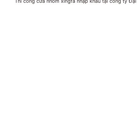
Thi công cửa nhôm xingfa nhập khẩu tại công ty Đại