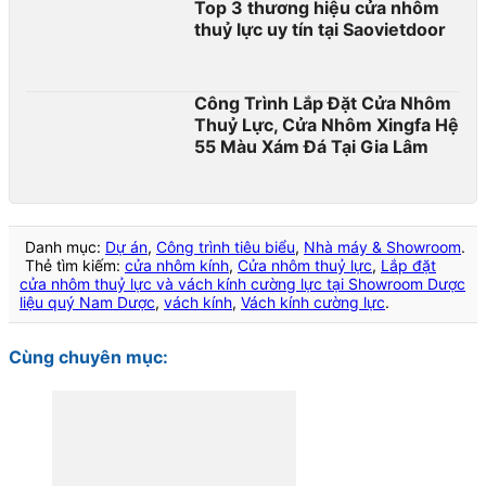
Top 3 thương hiệu cửa nhôm
thuỷ lực uy tín tại Saovietdoor
Công Trình Lắp Đặt Cửa Nhôm
Thuỷ Lực, Cửa Nhôm Xingfa Hệ
55 Màu Xám Đá Tại Gia Lâm
Danh mục:
Dự án
,
Công trình tiêu biểu
,
Nhà máy & Showroom
.
Thẻ tìm kiếm:
cửa nhôm kính
,
Cửa nhôm thuỷ lực
,
Lắp đặt
cửa nhôm thuỷ lực và vách kính cường lực tại Showroom Dược
liệu quý Nam Dược
,
vách kính
,
Vách kính cường lực
.
Cùng chuyên mục: