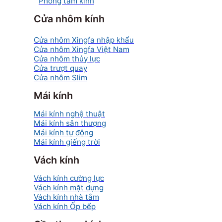
Phòng tắm kính
Cửa nhôm kính
Cửa nhôm Xingfa nhập khẩu
Cửa nhôm Xingfa Việt Nam
Cửa nhôm thủy lực
Cửa trượt quay
Cửa nhôm Slim
Mái kính
Mái kính nghệ thuật
Mái kính sân thượng
Mái kính tự động
Mái kính giếng trời
Vách kính
Vách kính cường lực
Vách kính mặt dựng
Vách kính nhà tắm
Vách kính Ốp bếp