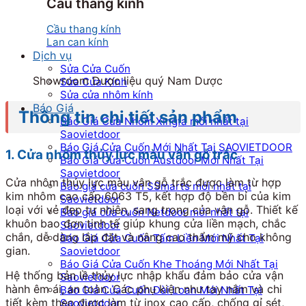
Cầu thang kính
Cầu thang kính
Lan can kính
Dịch vụ
Sửa Cửa Cuốn
Showroom Dược liệu quý Nam Dược
Sửa Cửa Kính
Sửa cửa nhôm kính
Báo Giá
Thông tin chi tiết sản phẩm
Báo Giá Cửa Nhôm Xingfa mới nhất tại
Saovietdoor
Báo Giá Cửa Cuốn Mới Nhất Tại SAOVIETDOOR
1. Cửa nhôm thủy lực màu vân gỗ trắc
Báo Giá Cửa Cuốn Austdoor Mới Nhất Tại
Saovietdoor
Cửa nhôm thủy lực màu vân gỗ trắc được làm từ hợp
Báo giá cửa cuốn SSmarts mới nhất tại
kim nhôm cao cấp 6063 T5, kết hợp độ bền bỉ của kim
Saovietdoor
loại với vẻ đẹp tự nhiên, sang trọng của vân gỗ. Thiết kế
Báo giá cửa cuốn Netdoor mới nhất tại
khuôn bao đơn tinh tế giúp khung cửa liền mạch, chắc
Saovietdoor
chắn, dễ dàng lắp đặt và nâng cao thẩm mỹ cho không
Báo Giá Cửa Cuốn Tấm Liền Mới Nhất Tại
gian.
Saovietdoor
Báo Giá Cửa Cuốn Khe Thoáng Mới Nhất Tại
Hệ thống bản lề thủy lực nhập khẩu đảm bảo cửa vận
Saovietdoor
hành êm ái, an toàn. Các phụ kiện như tay nắm và chi
Báo Giá Cửa Cuốn Đài Loan Mới Nhất Tại
tiết kèm theo được làm từ inox cao cấp, chống gỉ sét,
Saovietdoor