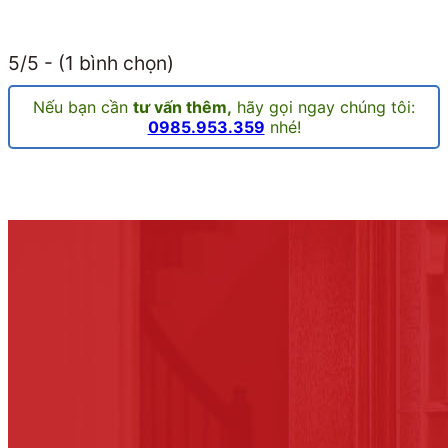
5/5 - (1 bình chọn)
Nếu bạn cần
tư vấn thêm,
hãy gọi ngay chúng tôi:
0985.953.359
nhé!