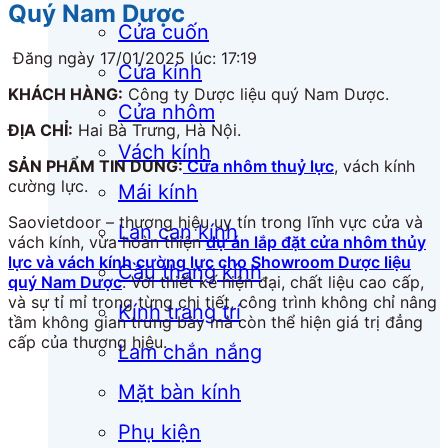
Quý Nam Dược
Cửa cuốn
Đăng ngày 17/01/2025 lúc: 17:19
Cửa kính
KHÁCH HÀNG:
Công ty Dược liệu quý Nam Dược.
Cửa nhôm
ĐỊA CHỈ:
Hai Bà Trưng, Hà Nội.
Vách kính
SẢN PHẨM TIN DÙNG:
Cửa nhôm thuỷ lực
, vách kính
cường lực.
Mái kính
Saovietdoor – thương hiệu uy tín trong lĩnh vực cửa và
Lan can kính
vách kính, vừa hoàn thiện
dự án lắp đặt cửa nhôm thủy
lực và vách kính cường lực cho Showroom Dược liệu
Cầu thang kính
quý Nam Dược
. Với thiết kế hiện đại, chất liệu cao cấp,
và sự tỉ mỉ trong từng chi tiết, công trình không chỉ nâng
Kính trang trí
tầm không gian trưng bày mà còn thể hiện giá trị đẳng
cấp của thương hiệu.
Lam chắn nắng
Mặt bàn kính
Phụ kiện