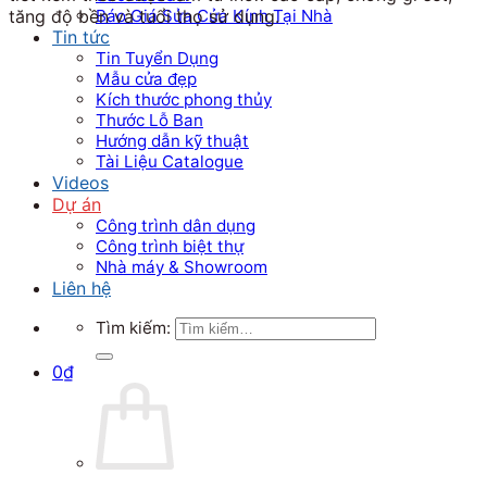
Báo Giá Sửa Cửa Kính Tại Nhà
tăng độ bền và tuổi thọ sử dụng.
Tin tức
Tin Tuyển Dụng
Mẫu cửa đẹp
Kích thước phong thủy
Thước Lỗ Ban
Hướng dẫn kỹ thuật
Tài Liệu Catalogue
Videos
Dự án
Công trình dân dụng
Công trình biệt thự
Nhà máy & Showroom
Liên hệ
Tìm kiếm:
0
₫