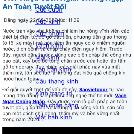
An Toàn Tuyệt Đối
Cửa cuốn
Đăng ngày 22/06/2026 lúc: 11:29
Cửa kính
Nước tràn vào nhà không chỉ làm hư hỏng vĩnh viễn các
Cửa nhôm
thiết bị điện tử, đồ gỗ đắt tiền, phương tiện giao thông
(ô tô, xe máy) mà còn tiềm ẩn nguy cơ ô nhiễm nguồn
Vách kính
nước, dịch bệnh và chập cháy điện nguy hiểm. Trước
đây, người dân thường dùng các biện pháp thủ công như
Mái kính
bao cát, xây bục bê tông chắn trước cửa hoặc lắp tấm
gỗ temporary. Tuy nhiên, các giải pháp này vừa mất
Lan can kính
thẩm mỹ, tốn sức lực lại không đạt hiệu quả chống kín
nước hoàn toàn.
Cầu thang kính
Để giải quyết triệt để vấn đề này,
Saovietdoor
tự hào
Kính trang trí
mang đến dòng sản phẩm công nghệ thế hệ mới:
Vách
Ngăn Chống Ngập
. Đây được xem là giải pháp an toàn
Lam chắn nắng
tuyệt đối, giúp bảo vệ không gian sống và tài sản của
bạn một cách chủ động, thẩm mỹ và bền vững nhất
Mặt bàn kính
trong năm 2026.
Phụ kiện