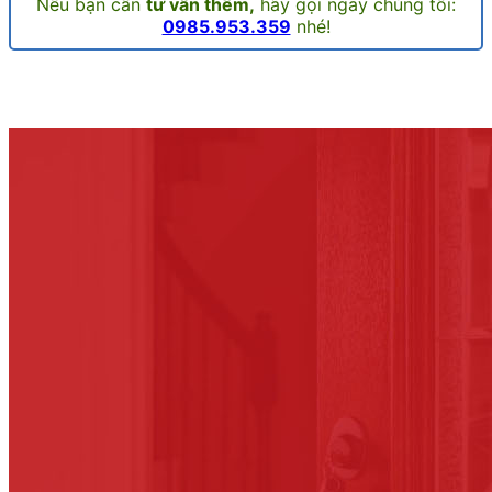
Nếu bạn cần
tư vấn thêm,
hãy gọi ngay chúng tôi:
0985.953.359
nhé!