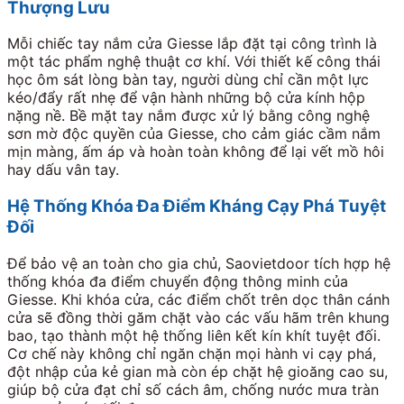
Thượng Lưu
Mỗi chiếc tay nắm cửa Giesse lắp đặt tại công trình là
một tác phẩm nghệ thuật cơ khí. Với thiết kế công thái
học ôm sát lòng bàn tay, người dùng chỉ cần một lực
kéo/đẩy rất nhẹ để vận hành những bộ cửa kính hộp
nặng nề. Bề mặt tay nắm được xử lý bằng công nghệ
sơn mờ độc quyền của Giesse, cho cảm giác cầm nắm
mịn màng, ấm áp và hoàn toàn không để lại vết mồ hôi
hay dấu vân tay.
Hệ Thống Khóa Đa Điểm Kháng Cạy Phá Tuyệt
Đối
Để bảo vệ an toàn cho gia chủ, Saovietdoor tích hợp hệ
thống khóa đa điểm chuyển động thông minh của
Giesse. Khi khóa cửa, các điểm chốt trên dọc thân cánh
cửa sẽ đồng thời găm chặt vào các vấu hãm trên khung
bao, tạo thành một hệ thống liên kết kín khít tuyệt đối.
Cơ chế này không chỉ ngăn chặn mọi hành vi cạy phá,
đột nhập của kẻ gian mà còn ép chặt hệ gioăng cao su,
giúp bộ cửa đạt chỉ số cách âm, chống nước mưa tràn