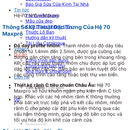
Báo Giá Sửa Cửa Kính Tại Nhà
Tin tức
Hệ 70 Nhôm Maxpro
Tin Tuyển Dụng
Mẫu cửa đẹp
Kích thước phong thủy
Thông Số Kỹ Thuật Đặc Trưng Của Hệ 70
Thước Lỗ Ban
Maxpro
Hướng dẫn kỹ thuật
Tài Liệu Catalogue
Độ dày profile nhôm:
Thanh nhôm có độ dày tiêu
Videos
chuẩn từ
1.4mm
đến
2.5mm
, được gia cường các
Dự án
đường gân chìm tăng cứng bên trong khoang rỗng.
Công trình dân dụng
Kết cấu này giúp thanh nhôm chịu được áp lực gió
Công trình biệt thự
dập lên đến cấp 12, đảm bảo an toàn tuyệt đối cho
Nhà máy & Showroom
các công trình cao tầng hoặc biệt thự ven biển.
Liên hệ
Thiết kế rãnh C tiêu chuẩn Châu Âu:
Hệ 70
Tìm kiếm:
Maxpro sở hữu khuôn ngậm phụ kiện rãnh C tích
hợp. Khác với các hệ nhôm rãnh K thông thường
0
₫
phải bắt vít trực tiếp phá vỡ kết cấu nhôm, nhôm
rãnh C cho phép cài đặt phụ kiện thông qua các
vấu hãm thông minh, giúp tăng độ bền cơ học và
tối ưu hóa độ kín khít của cánh cửa.