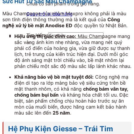
Sức Hút Từ Sắc Màu Champagne
Chưa có sản phẩm trong giỏ hàng.
Màu Champagne của nhôm Maxpro không phải là màu
Quay trở lại cửa hàng
sơn tĩnh điện thông thường mà là kết quả của
Công
nghệ xử lý bề mặt Anodise ED
độc quyền từ Nhật Bản.
Tìm kiếm:
Hiệu ứng thị giác đỉnh cao:
Màu Champagne mang
sắc vàng ánh kim nhẹ nhàng, vừa mang nét quý
phái cổ điển của hoàng gia, vừa giữ được sự thanh
lịch, trẻ trung của kiến trúc hiện đại. Dưới mỗi góc
độ ánh sáng mặt trời chiếu vào, bề mặt nhôm lại
phản chiếu một sắc độ màu sắc lấp lánh khác nhau.
Khả năng bảo vệ bề mặt tuyệt đối:
Công nghệ mạ
điện di tạo ra lớp màng bảo vệ siêu cứng trên bề
mặt thanh nhôm, có khả năng
chống bám vân tay,
chống bám bụi bẩn
và kháng hóa chất tối ưu. Đặc
biệt, sản phẩm chống chịu hoàn hảo trước sự ăn
mòn của muối biển, được hãng cam kết bảo hành
màu sắc lên đến
25 năm
.
Hệ Phụ Kiện Giesse – Trái Tim