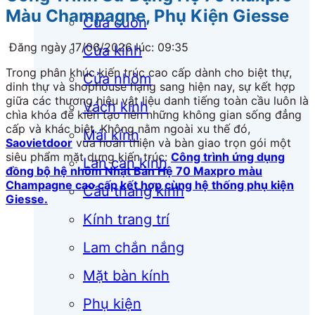
Màu Champagne, Phụ Kiện Giesse
Cửa cuốn
Đăng ngày 17/06/2026 lúc: 09:35
Cửa kính
Trong phân khúc kiến trúc cao cấp dành cho biệt thự,
Cửa nhôm
dinh thự và shophouse hạng sang hiện nay, sự kết hợp
giữa các thương hiệu vật liệu danh tiếng toàn cầu luôn là
Vách kính
chìa khóa để kiến tạo nên những không gian sống đẳng
cấp và khác biệt. Không nằm ngoài xu thế đó,
Mái kính
Saovietdoor
vừa hoàn thiện và bàn giao trọn gói một
siêu phẩm mặt dựng kiến trúc:
Công trình ứng dụng
Lan can kính
đồng bộ hệ nhôm Nhật Bản Hệ 70 Maxpro màu
Champagne cao cấp kết hợp cùng hệ thống phụ kiện
Cầu thang kính
Giesse.
Kính trang trí
Lam chắn nắng
Mặt bàn kính
Phụ kiện