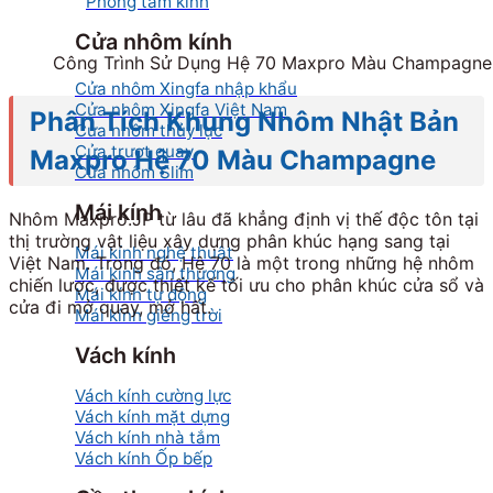
Phòng tắm kính
Cửa nhôm kính
Công Trình Sử Dụng Hệ 70 Maxpro Màu Champagne,
Cửa nhôm Xingfa nhập khẩu
Cửa nhôm Xingfa Việt Nam
Phân Tích Khung Nhôm Nhật Bản
Cửa nhôm thủy lực
Cửa trượt quay
Maxpro Hệ 70 Màu Champagne
Cửa nhôm Slim
Mái kính
Nhôm Maxpro.JP từ lâu đã khẳng định vị thế độc tôn tại
thị trường vật liệu xây dựng phân khúc hạng sang tại
Mái kính nghệ thuật
Việt Nam. Trong đó, Hệ 70 là một trong những hệ nhôm
Mái kính sân thượng
chiến lược, được thiết kế tối ưu cho phân khúc cửa sổ và
Mái kính tự động
cửa đi mở quay, mở hất.
Mái kính giếng trời
Vách kính
Vách kính cường lực
Vách kính mặt dựng
Vách kính nhà tắm
Vách kính Ốp bếp