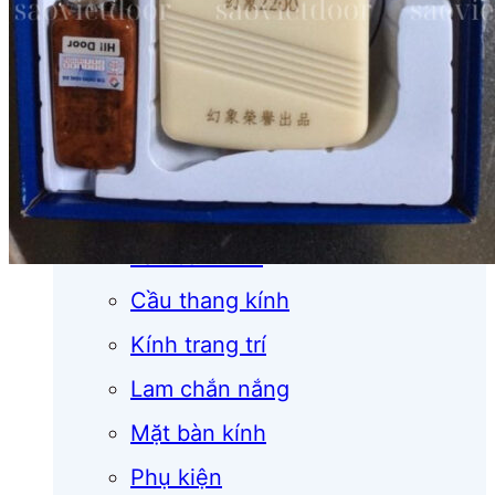
Cửa cuốn
Cửa kính
Cửa nhôm
Vách kính
Mái kính
Lan can kính
Cầu thang kính
Kính trang trí
Lam chắn nắng
Mặt bàn kính
Phụ kiện