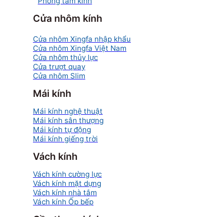
Phòng tắm kính
Cửa nhôm kính
Cửa nhôm Xingfa nhập khẩu
Cửa nhôm Xingfa Việt Nam
Cửa nhôm thủy lực
Cửa trượt quay
Cửa nhôm Slim
Mái kính
Mái kính nghệ thuật
Mái kính sân thượng
Mái kính tự động
Mái kính giếng trời
Vách kính
Vách kính cường lực
Vách kính mặt dựng
Vách kính nhà tắm
Vách kính Ốp bếp