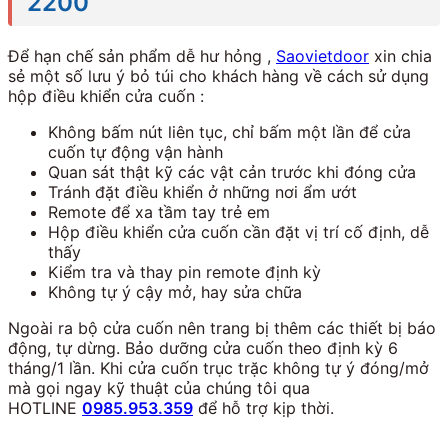
2200
Để hạn chế sản phẩm dễ hư hỏng ,
Saovietdoor
xin chia
sẻ một số lưu ý bỏ túi cho khách hàng về cách sử dụng
hộp điều khiển cửa cuốn :
Không bấm nút liên tục, chỉ bấm một lần để cửa
cuốn tự động vận hành
Quan sát thật kỹ các vật cản trước khi đóng cửa
Tránh đặt điều khiển ở những nơi ẩm ướt
Remote để xa tầm tay trẻ em
Hộp điều khiển cửa cuốn cần đặt vị trí cố định, dễ
thấy
Kiểm tra và thay pin remote định kỳ
Không tự ý cậy mở, hay sửa chữa
Ngoài ra bộ cửa cuốn nên trang bị thêm các thiết bị báo
động, tự dừng. Bảo dưỡng cửa cuốn theo định kỳ 6
tháng/1 lần. Khi cửa cuốn trục trặc không tự ý đóng/mở
mà gọi ngay kỹ thuật của chúng tôi qua
HOTLINE
0985.953.359
để hỗ trợ kịp thời.