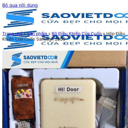
Bỏ qua nội dung
Trang chủ
»
Sản phẩm
»
Bộ Điều Khiển Cửa Cuốn
»
Hộp Điều
Khiển Cửa Cuốn Sanyuan 2200
Trang chủ
Giới thiệu
Sản phẩm