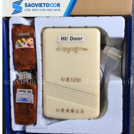
Báo Giá Sửa Cửa Kính Tại Nhà
Tin tức
Tin Tuyển Dụng
Mẫu cửa đẹp
Kích thước phong thủy
Thước Lỗ Ban
Hướng dẫn kỹ thuật
Tài Liệu Catalogue
Videos
Dự án
Công trình dân dụng
Công trình biệt thự
Nhà máy & Showroom
Liên hệ
Tìm kiếm:
0
₫