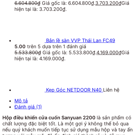
6.604.800
₫
Giá gốc là: 6.604.800₫.
3.703.200
₫
Giá
hiện tại là: 3.703.200₫.
Bản lề sàn VVP Thái Lan FC49
5.00
trên 5 dựa trên
1
đánh giá
5.533.800
₫
Giá gốc là: 5.533.800₫.
4.169.000
₫
Giá
hiện tại là: 4.169.000₫.
Kẹp Góc NETDOOR N40
Liên hệ
Mô tả
Đánh giá (1)
Hộp điều khiển cửa cuốn Sanyuan 2200
là sản phẩm có
chất lượng đặc biệt tốt. Là một gợi ý không thể bỏ qua
nếu quý khách muốn tiếp tục sử dụng mẫu hộp và tay ấn