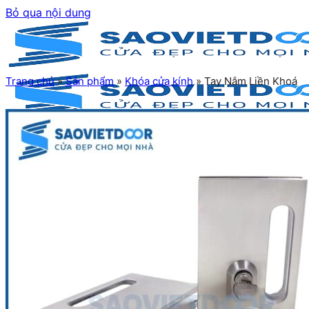
Bỏ qua nội dung
Trang chủ
»
Sản phẩm
»
Khóa cửa kính
»
Tay Nắm Liền Khoá
Trang chủ
Giới thiệu
Sản phẩm