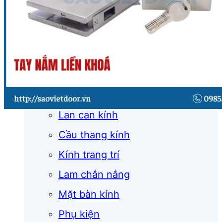
Cửa cuốn
Cửa kính
Cửa nhôm
Vách kính
Mái kính
Lan can kính
Cầu thang kính
Kính trang trí
Lam chắn nắng
Mặt bàn kính
Phụ kiện