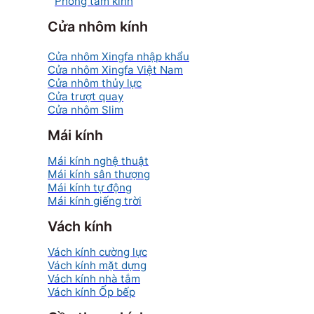
Phòng tắm kính
Cửa nhôm kính
Cửa nhôm Xingfa nhập khẩu
Cửa nhôm Xingfa Việt Nam
Cửa nhôm thủy lực
Cửa trượt quay
Cửa nhôm Slim
Mái kính
Mái kính nghệ thuật
Mái kính sân thượng
Mái kính tự động
Mái kính giếng trời
Vách kính
Vách kính cường lực
Vách kính mặt dựng
Vách kính nhà tắm
Vách kính Ốp bếp