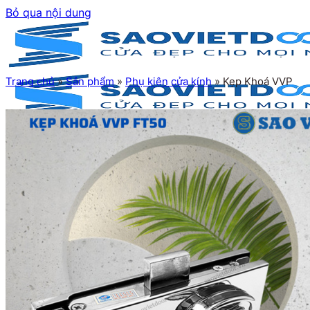
Bỏ qua nội dung
Trang chủ
»
Sản phẩm
»
Phụ kiện cửa kính
»
Kẹp Khoá VVP
Trang chủ
Giới thiệu
Sản phẩm