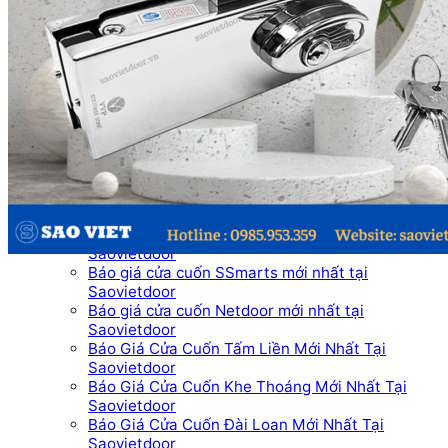
Cầu thang kính
Cầu thang kính
Lan can kính
Dịch vụ
Sửa Cửa Cuốn
Sửa Cửa Kính
Sửa cửa nhôm kính
Báo Giá
Báo Giá Cửa Nhôm Xingfa mới nhất tại
Saovietdoor
Báo Giá Cửa Cuốn Mới Nhất Tại SAOVIETDOOR
Báo Giá Cửa Cuốn Austdoor Mới Nhất Tại
Saovietdoor
Báo giá cửa cuốn SSmarts mới nhất tại
Saovietdoor
Báo giá cửa cuốn Netdoor mới nhất tại
Saovietdoor
Báo Giá Cửa Cuốn Tấm Liền Mới Nhất Tại
Saovietdoor
Báo Giá Cửa Cuốn Khe Thoáng Mới Nhất Tại
Saovietdoor
Báo Giá Cửa Cuốn Đài Loan Mới Nhất Tại
Saovietdoor