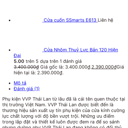
Cửa cuốn SSmarts E613
Liên hệ
Cửa Nhôm Thuỷ Lực Bản 120 Hiện
Đại
5.00
trên 5 dựa trên
1
đánh giá
3.400.000
₫
Giá gốc là: 3.400.000₫.
2.390.000
₫
Giá
hiện tại là: 2.390.000₫.
Mô tả
Đánh giá (1)
Phụ kiện VVP Thái Lan từ lâu đã là cái tên quen thuộc tại
thị trường Việt Nam. VVP Thái Lan được biết đến là
thương hiệu sản xuất uy tín phụ kiện của cửa kính cường
lực chất lượng với độ bền vượt trội. Những ưu điểm
trong lắp đặt và thiết kế luôn được đem ra để so sánh
nhưng dường như VVP Thái Lan đang không có đối thủ.