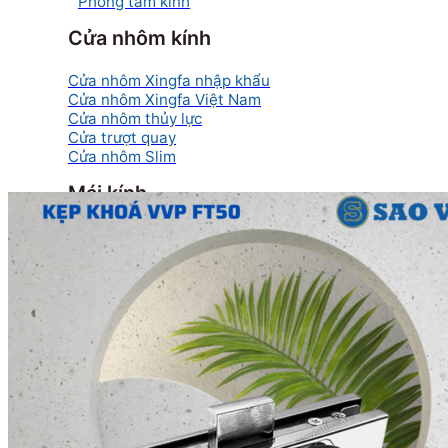
Phòng tắm kính
Cửa nhôm kính
Cửa nhôm Xingfa nhập khẩu
Cửa nhôm Xingfa Việt Nam
Cửa nhôm thủy lực
Cửa trượt quay
Cửa nhôm Slim
Mái kính
Mái kính nghệ thuật
Mái kính sân thượng
Mái kính tự động
Mái kính giếng trời
Vách kính
Vách kính cường lực
Vách kính mặt dựng
Vách kính nhà tắm
Vách kính Ốp bếp