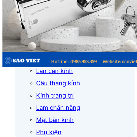
Cửa cuốn
Cửa kính
Cửa nhôm
Vách kính
Mái kính
Lan can kính
Cầu thang kính
Kính trang trí
Lam chắn nắng
Mặt bàn kính
Phụ kiện