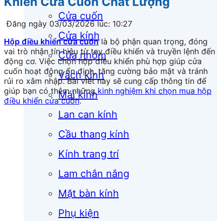
Khiển Cửa Cuốn Chất Lượng
Cửa cuốn
Đăng ngày 03/03/2026 lúc: 10:27
Cửa kính
Hộp điều khiển cửa cuốn
là bộ phận quan trọng, đóng
vai trò nhận tín hiệu từ tay điều khiển và truyền lệnh đến
Cửa nhôm
động cơ. Việc chọn hộp điều khiển phù hợp giúp cửa
cuốn hoạt động ổn định, tăng cường bảo mật và tránh
Vách kính
rủi ro xâm nhập. Bài viết này sẽ cung cấp thông tin để
giúp bạn có thêm những
kinh nghiệm khi chọn mua hộp
Mái kính
điều khiển cửa cuốn
.
Lan can kính
Cầu thang kính
Kính trang trí
Lam chắn nắng
Mặt bàn kính
Phụ kiện