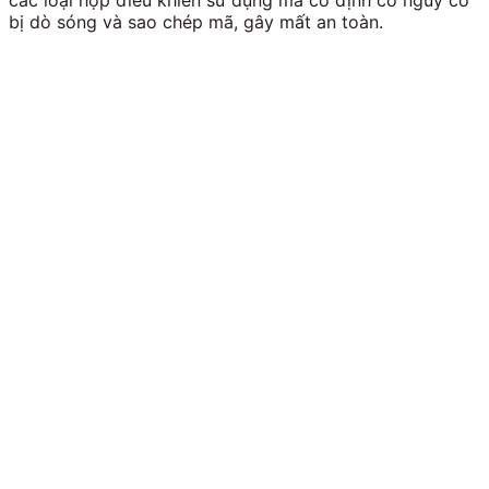
các loại hộp điều khiển sử dụng mã cố định có nguy cơ
bị dò sóng và sao chép mã, gây mất an toàn.