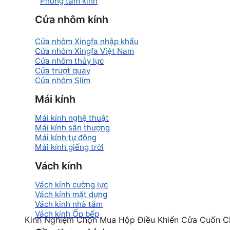
Phòng tắm kính
Cửa nhôm kính
Cửa nhôm Xingfa nhập khẩu
Cửa nhôm Xingfa Việt Nam
Cửa nhôm thủy lực
Cửa trượt quay
Cửa nhôm Slim
Mái kính
Mái kính nghệ thuật
Mái kính sân thượng
Mái kính tự động
Mái kính giếng trời
Vách kính
Vách kính cường lực
Vách kính mặt dựng
Vách kính nhà tắm
Vách kính Ốp bếp
Kinh Nghiệm Chọn Mua Hộp Điều Khiển Cửa Cuốn Cha