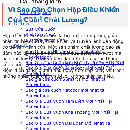
Cầu thang kính
Vì Sao Cần Chọn Hộp Điều Khiển
Cầu thang kính
Lan can kính
Cửa Cuốn Chất Lượng?
Dịch vụ
Sửa Cửa Cuốn
Sửa Cửa Kính
Hộp điều khiển cửa cuốn là bộ phận trung tâm, giúp
Sửa cửa nhôm kính
nhận tín hiệu từ tay điều khiển và truyền lệnh đến động
Báo Giá
cơ để vận hành cửa. Một sản phẩm chất lượng cao sẽ
Báo Giá Cửa Nhôm Xingfa mới nhất tại
đảm bảo tín hiệu ổn định, giúp cửa đóng mở mượt mà,
Saovietdoor
hạn chế lỗi kỹ thuật và kéo dài tuổi thọ của hệ thống
Báo Giá Cửa Cuốn Mới Nhất Tại SAOVIETDOOR
cửa cuốn. Bên cạnh đó, hộp điều khiển tốt còn giúp tiết
Báo Giá Cửa Cuốn Austdoor Mới Nhất Tại
kiệm điện năng, giảm thiểu nguy cơ chập cháy và tránh
Saovietdoor
những phiền toái khi cửa bị lỗi không nhận tín hiệu.
Báo giá cửa cuốn SSmarts mới nhất tại
Saovietdoor
Báo giá cửa cuốn Netdoor mới nhất tại
Saovietdoor
Báo Giá Cửa Cuốn Tấm Liền Mới Nhất Tại
Saovietdoor
Báo Giá Cửa Cuốn Khe Thoáng Mới Nhất Tại
Saovietdoor
Báo Giá Cửa Cuốn Đài Loan Mới Nhất Tại
Saovietdoor