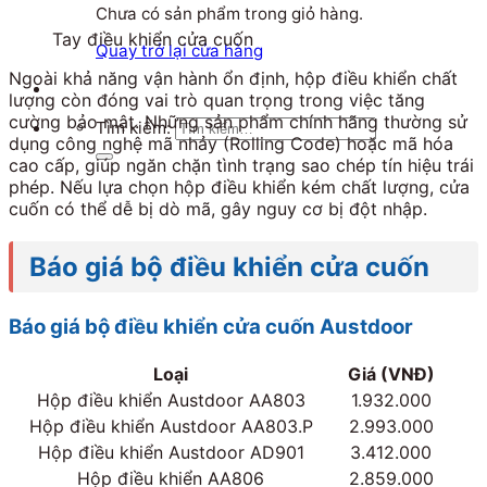
Chưa có sản phẩm trong giỏ hàng.
Tay điều khiển cửa cuốn
Quay trở lại cửa hàng
Ngoài khả năng vận hành ổn định, hộp điều khiển chất
lượng còn đóng vai trò quan trọng trong việc tăng
cường bảo mật. Những sản phẩm chính hãng thường sử
Tìm kiếm:
dụng công nghệ mã nhảy (Rolling Code) hoặc mã hóa
cao cấp, giúp ngăn chặn tình trạng sao chép tín hiệu trái
phép. Nếu lựa chọn hộp điều khiển kém chất lượng, cửa
cuốn có thể dễ bị dò mã, gây nguy cơ bị đột nhập.
Báo giá bộ điều khiển cửa cuốn
Báo giá bộ điều khiển cửa cuốn Austdoor
Loại
Giá (VNĐ)
Hộp điều khiển Austdoor AA803
1.932.000
Hộp điều khiển Austdoor AA803.P
2.993.000
Hộp điều khiển Austdoor AD901
3.412.000
Hộp điều khiển AA806
2.859.000