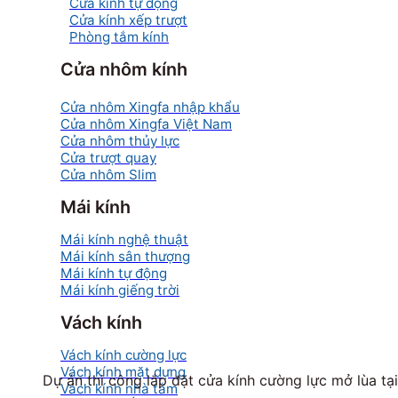
Cửa kính tự động
Cửa kính xếp trượt
Phòng tắm kính
Cửa nhôm kính
Cửa nhôm Xingfa nhập khẩu
Cửa nhôm Xingfa Việt Nam
Cửa nhôm thủy lực
Cửa trượt quay
Cửa nhôm Slim
Mái kính
Mái kính nghệ thuật
Mái kính sân thượng
Mái kính tự động
Mái kính giếng trời
Vách kính
Vách kính cường lực
Vách kính mặt dựng
Dự án thi công lắp đặt cửa kính cường lực mở lùa 
Vách kính nhà tắm