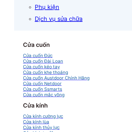
Phụ kiện
Dịch vụ sửa chữa
Cửa cuốn
Cửa cuốn Đức
Cửa cuốn Đài Loan
Cửa cuốn kéo tay
Cửa cuốn khe thoáng
Cửa cuốn Austdoor Chính Hãng
Cửa cuốn Netdoor
Cửa cuốn Ssmarts
Cửa cuốn mắc võng
Cửa kính
Cửa kính cường lực
Cửa kính lùa
Cửa kính thủy lực