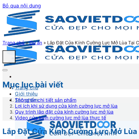
Bỏ qua nội dung
Trang chủ
»
Dự án
»
Lắp Đặt Cửa Kính Cường Lực Mở Lùa Tại
Mục lục bài viết
Trang chủ
Giới thiệu
Sản phẩm
Thông tin chi tiết sản phẩm
Lợi ích khi sử dụng cửa kính cường lực mở lùa
Quy trình lắp đặt cửa kính cường lực mở lùa
Video cửa kính cường lực mở lùa thực tế
Lắp Đặt Cửa Kính Cường Lực Mở Lùa