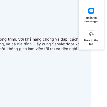
Nhắn tin
messenger
công trình. Với khả năng chống va đập, cách âm, cách
Back to the
hòng, và cả gia đình. Hãy cùng Saovietdoor khám phá
top
ột không gian làm việc tối ưu và tiện nghi.