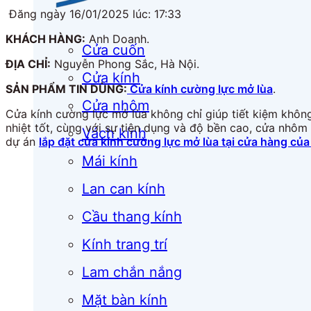
Đăng ngày 16/01/2025 lúc: 17:33
KHÁCH HÀNG:
Anh Doanh.
Cửa cuốn
ĐỊA CHỈ:
Nguyễn Phong Sắc, Hà Nội.
Cửa kính
SẢN PHẨM TIN DÙNG:
Cửa kính cường lực mở lùa
.
Cửa nhôm
Cửa kính cường lực mở lùa không chỉ giúp tiết kiệm khôn
nhiệt tốt, cùng với sự tiện dụng và độ bền cao, cửa nhôm
Vách kính
dự án
lắp đặt cửa kính cường lực mở lùa tại cửa hàng c
Mái kính
Lan can kính
Cầu thang kính
Kính trang trí
Lam chắn nắng
Mặt bàn kính