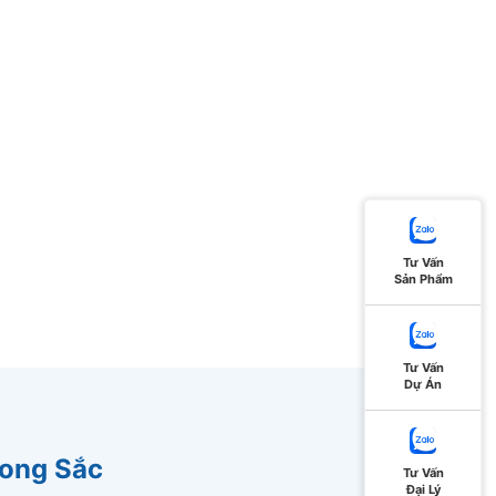
Tư Vấn
Sản Phẩm
Tư Vấn
Dự Án
hong Sắc
Tư Vấn
Đại Lý