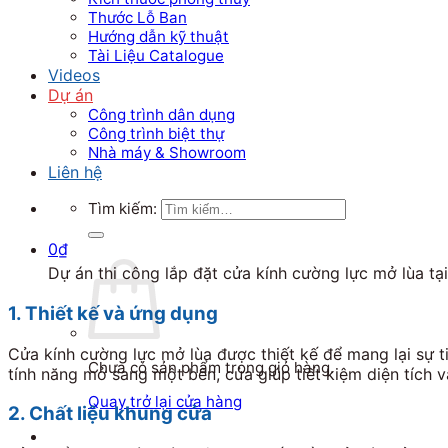
Thước Lỗ Ban
Hướng dẫn kỹ thuật
Tài Liệu Catalogue
Videos
Dự án
Công trình dân dụng
Công trình biệt thự
Nhà máy & Showroom
Liên hệ
Tìm kiếm:
0
₫
Dự án thi công lắp đặt cửa kính cường lực mở lùa 
1. Thiết kế và ứng dụng
Cửa kính cường lực mở lùa được thiết kế để mang lại sự ti
Chưa có sản phẩm trong giỏ hàng.
tính năng mở sang một bên, cửa giúp tiết kiệm diện tích v
Quay trở lại cửa hàng
2. Chất liệu khung cửa