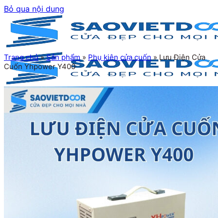
Bỏ qua nội dung
Trang chủ
»
Sản phẩm
»
Phụ kiện cửa cuốn
»
Lưu Điện Cửa
Cuốn Yhpower Y400
Trang chủ
Giới thiệu
Sản phẩm