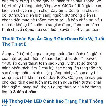
cửa có bị dừng khựng gây hại hành trình hay không. Với
bộ vi xử lý thông minh, Yhpower Y400 có thời gian cảm
biến và chuyển mạch chưa đầy
5ms
. Quá trình chuyển
đổi từ nguồn điện lưới sang nguồn dự phòng diễn ra
nhanh đến mức hệ thống motor tời và hộp nhận tín hiệu
remote không hề nhận ra sự gián đoạn, đảm bảo hành
trình chuyển động của cửa luôn xuyên suốt và an toàn.
Thuật Toán Sạc Ắc Quy 3 Giai Đoạn Bảo Vệ Tuổi
Thọ Thiết Bị
Ắc quy là bộ phận quan trọng nhất cấu thành nên giá trị
của một bộ tích điện. Ý thức được điều đó, Yhpower
Y400 áp dụng thuật toán sạc xung kỹ thuật số thông
minh phân tách làm 3 chu kỳ: sạc dòng lớn tăng tốc độ,
sạc ổn áp chống sinh nhiệt phồng bình, và sạc duy trì
dòng cực nhỏ khi bình đã đầy
100%
. Công nghệ này giữ
cho khối tích điện luôn mát, ngăn ngừa hiện tượng chai
bình ngầm, nâng tuổi thọ sử dụng thực tế của hệ thống
lên từ
3 đến 4 năm
.
Hệ Thống Đèn LED Cảnh Báo Trạng Thái Thông