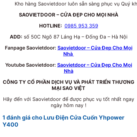
Kho hàng Saovietdoor luôn sẵn sàng phục vụ Quý k
SAOVIETDOOR – CỬA ĐẸP CHO MỌI NHÀ
HOTLINE:
0985 953 359
ADD:
số 50C Ngõ 87 Láng Hạ – Đống Đa – Hà Nội
Fanpage Saovietdoor:
Saovietdoor – Cửa Đẹp Cho Mọi
Nhà
Youtube Saovietdoor:
Saovietdoor – Cửa Đẹp Cho Mọi
Nhà
CÔNG TY CỔ PHẦN DỊCH VỤ VÀ PHÁT TRIỂN THƯƠNG
MẠI SAO VIỆT
Hãy đến với Saovietdoor để được phục vụ tốt nhất ngay
ngày hôm nay !
1 đánh giá cho
Lưu Điện Cửa Cuốn Yhpower
Y400