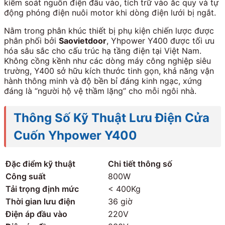
kiểm soát nguồn điện đầu vào, tích trữ vào ắc quy và tự
động phóng điện nuôi motor khi dòng điện lưới bị ngắt.
Nằm trong phân khúc thiết bị phụ kiện chiến lược được
phân phối bởi
Saovietdoor
, Yhpower Y400 được tối ưu
hóa sâu sắc cho cấu trúc hạ tầng điện tại Việt Nam.
Không cồng kềnh như các dòng máy công nghiệp siêu
trường, Y400 sở hữu kích thước tinh gọn, khả năng vận
hành thông minh và độ bền bỉ đáng kinh ngạc, xứng
đáng là “người hộ vệ thầm lặng” cho mỗi ngôi nhà.
Thông Số Kỹ Thuật Lưu Điện Cửa
Cuốn Yhpower Y400
Đặc điểm kỹ thuật
Chi tiết thông số
Công suất
800W
Tải trọng định mức
< 400Kg
Thời gian lưu điện
36 giờ
Điện áp đầu vào
220V