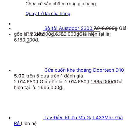
Chưa có sản phẩm trong giỏ hàng.
Quay trở lại cửa hàng
Bộ tời Austdoor S300
7.018.000
₫
Giá
gốc là: 7.018.000₫.
6.180.000
₫
Giá hiện tại là:
Tìm kiếm:
6.180.000₫.
Cửa cuốn khe thoáng Doortech D10
5.00
trên 5 dựa trên
1
đánh giá
2.014.650
₫
Giá gốc là: 2.014.650₫.
1.665.000
₫
Giá
hiện tại là: 1.665.000₫.
Tay Điều Khiển Mã Gạt 433Mhz Giá
Rẻ
Liên hệ