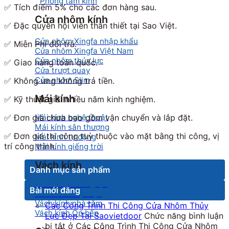
Phòng tắm kính
✅
Tích điểm 5% cho các đơn hàng sau.
Cửa nhôm kính
✅
Đặc quyền hội viên thân thiết tại Sao Việt.
Cửa nhôm Xingfa nhập khẩu
✅
Miễn Phí đổi trả.
Cửa nhôm Xingfa Việt Nam
Cửa nhôm thủy lực
✅
Giao hàng toàn quốc.
Cửa trượt quay
Cửa nhôm Slim
✅
Không ưng không trả tiền.
Mái kính
✅
Kỹ thuật giỏi nhiều năm kinh nghiệm
.
Mái kính nghệ thuật
✅
Đơn giá chưa bao gồm vận chuyển và lắp đặt.
Mái kính sân thượng
✅
Đơn giá thi công tuỳ thuộc vào mặt bằng thi công, vị
Mái kính tự động
trí công trình.
Mái kính giếng trời
Vách kính
Danh mục sản phẩm
Vách kính cường lực
Bài mới đăng
Vách kính mặt dựng
Vách kính nhà tắm
Các Công Trình Thi Công Cửa Nhôm Thủy
Vách kính Ốp bếp
Lực Đẹp Tại Saovietdoor
Chức năng bình luận
bị tắt
ở Các Công Trình Thi Công Cửa Nhôm