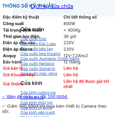
THÔNG SỐ KỸ THUẬT
Dịch vụ sửa chữa
Đặc điểm kỹ thuật
Chi tiết thông số
Công suất
800W
Cửa cuốn
Tải trọng định mức
< 400Kg
Thời gian lưu điện
36 giờ
Cửa cuốn Đức
Điện áp đầu vào
220V
Cửa cuốn Đài Loan
Cửa cuốn kéo tay
Điện áp đầu ra
230V
Cửa cuốn khe thoáng
Acquy
12V-7.2Ahx2
Cửa cuốn Austdoor Chính Hãng
Bảo hành
12 tháng
Cửa cuốn Netdoor
Giá bán lẻ
Liên hệ
Cửa cuốn Ssmarts
Cửa cuốn mắc võng
Giá Khuyến Mại
Liên hệ
Liên hệ để được giá tốt
Cửa kính
Giá Online
nhất
Cửa kính cường lực
✅
Bấm để nhận ưu đãi 200,000đ.
Cửa kính lùa
Cửa kính thủy lực
✅
Giảm 300,000đ khi mua kèm thiết bị Camera theo
Cửa kính tự động
dõi.
Cửa kính xếp trượt