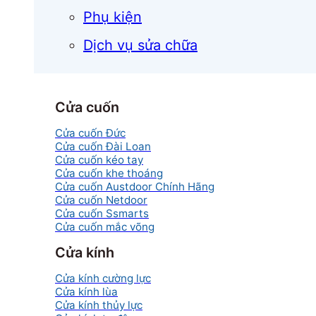
Phụ kiện
Dịch vụ sửa chữa
Cửa cuốn
Cửa cuốn Đức
Cửa cuốn Đài Loan
Cửa cuốn kéo tay
Cửa cuốn khe thoáng
Cửa cuốn Austdoor Chính Hãng
Cửa cuốn Netdoor
Cửa cuốn Ssmarts
Cửa cuốn mắc võng
Cửa kính
Cửa kính cường lực
Cửa kính lùa
Cửa kính thủy lực