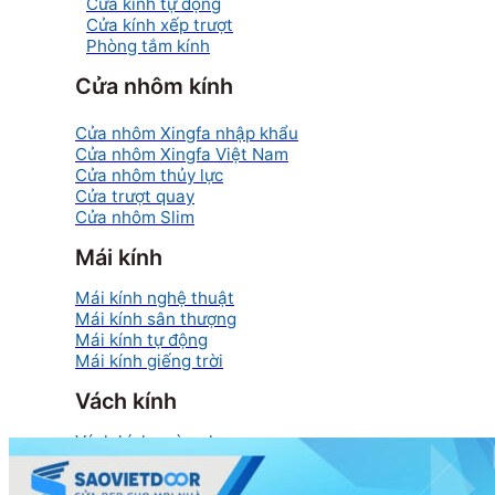
Cửa kính tự động
Cửa kính xếp trượt
Phòng tắm kính
Cửa nhôm kính
Cửa nhôm Xingfa nhập khẩu
Cửa nhôm Xingfa Việt Nam
Cửa nhôm thủy lực
Cửa trượt quay
Cửa nhôm Slim
Mái kính
Mái kính nghệ thuật
Mái kính sân thượng
Mái kính tự động
Mái kính giếng trời
Vách kính
Vách kính cường lực
Vách kính mặt dựng
Vách kính nhà tắm