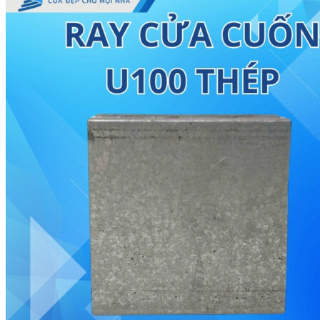
Vách kính Ốp bếp
Cầu thang kính
Cầu thang kính
Lan can kính
Dịch vụ
Sửa Cửa Cuốn
Sửa Cửa Kính
Sửa cửa nhôm kính
Báo Giá
Báo Giá Cửa Nhôm Xingfa mới nhất tại Saovietdo
Báo Giá Cửa Cuốn Mới Nhất Tại SAOVIETDOOR
Báo Giá Cửa Cuốn Austdoor Mới Nhất Tại Saoviet
Báo giá cửa cuốn SSmarts mới nhất tại Saovietdo
Báo giá cửa cuốn Netdoor mới nhất tại Saovietdo
Báo Giá Cửa Cuốn Tấm Liền Mới Nhất Tại Saoviet
Báo Giá Cửa Cuốn Khe Thoáng Mới Nhất Tại Saov
Báo Giá Cửa Cuốn Đài Loan Mới Nhất Tại Saoviet
Báo Giá Sửa Cửa Kính Tại Nhà
Tin tức
Tin Tuyển Dụng
Mẫu cửa đẹp
Kích thước phong thủy