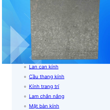
Cửa cuốn
Cửa kính
Cửa nhôm
Vách kính
Mái kính
Lan can kính
Cầu thang kính
Kính trang trí
Lam chắn nắng
Mặt bàn kính