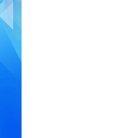
or
door
or
or
door
ietdoor
door