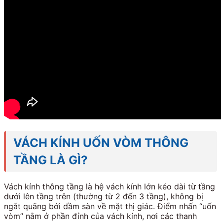
Chưa có sản phẩm trong giỏ hàng.
Quay trở lại cửa hàng
Tìm kiếm:
VÁCH KÍNH UỐN VÒM THÔNG
TẦNG LÀ GÌ?
Vách kính thông tầng là hệ vách kính lớn kéo dài từ tầng
dưới lên tầng trên (thường từ
2
đến
3
tầng), không bị
ngắt quãng bởi dầm sàn về mặt thị giác. Điểm nhấn “uốn
vòm” nằm ở phần đỉnh của vách kính, nơi các thanh