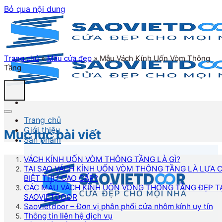
Bỏ qua nội dung
Trang chủ
»
Mẫu cửa đẹp
»
Mẫu Vách Kính Uốn Vòm Thông
Tầng
Trang chủ
Giới thiệu
Mục lục bài viết
Sản phẩm
VÁCH KÍNH UỐN VÒM THÔNG TẦNG LÀ GÌ?
TẠI SAO VÁCH KÍNH UỐN VÒM THÔNG TẦNG LÀ LỰA
BIỆT THỰ CAO CẤP?
CÁC MẪU VÁCH KÍNH UỐN VÒNG THÔNG TẦNG ĐẸP TẠ
SAOVIETDOOR
Saovietdoor – Đơn vị phân phối cửa nhôm kính uy tín
Thông tin liên hệ dịch vụ