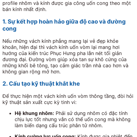
profile nhôm và kính được gia công uốn cong theo một
bán kính nhất định.
1. Sự kết hợp hoàn hảo giữa độ cao và đường
cong
Nếu những vách kính phẳng mang lại vẻ đẹp khỏe
khoắn, hiện đại thì vách kính uốn vòm lại mang hơi
hướng của kiến trúc Phục Hưng pha lẫn nét tối giản
đương đại. Đường vòm giúp xóa tan sự khô cứng của
những khối bê tông, tạo cảm giác trần nhà cao hơn và
không gian rộng mở hơn.
2. Cấu tạo kỹ thuật khắt khe
Để thực hiện một vách kính uốn vòm thông tầng, đòi hỏi
kỹ thuật sản xuất cực kỳ tinh vi:
Hệ khung nhôm:
Phải sử dụng nhôm có đặc tính
chịu lực tốt nhưng vẫn có thể uốn cong mà không
làm biến dạng cấu trúc phân tử nhôm.
Kính cường lực uốn cong:
Kính được gia nhiệt đến