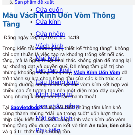
Sản phẩm đề xuất
Cửa cuốn
Mẫu Vách Kính Uốn Vòm Thông
Cửa kính
Tầng
Cửa nhôm
Đăng ngày 29/12/2025 lúc: 14:19
Vách kính
Trong kiến trúc đương đại, thiết kế “thông tầng” không
chỉ đơn thuần là việc tạo ra khoảng trống kết nối các
Mái kính
tầng, mà là nghệ thuật khai thác không gian để mang lại
sự khoáng đạt và quyền quý. Để nâng tầm giá trị cho
Lan can kính
những khoảng thông tầng này,
Vách Kính Uốn Vòm
đã
trở thành sự lựa chọn hàng đầu của các kiến trúc sư.
Cầu thang kính
Những đường cong mềm mại của vòm kính kết hợp với
chiều cao ấn tượng tạo nên một diện mạo đầy quyền
Kính trang trí
năng nhưng không kém phần thanh thoát.
Lam chắn nắng
Tại
Saovietdoor
, chúng tôi biến những tấm kính khô
cứng thành những “dải lụa trong suốt” uốn lượn theo
Mặt bàn kính
nhịp điệu kiến trúc. Mỗi công trình vách kính uốn vòm
thông tầng đều được cam kết về tính
An toàn, bền chắc
Phụ kiện
và giá trị thẩm mỹ trường tồn.