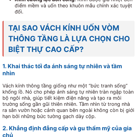
điểm mềm và uốn theo khuôn mẫu chính xác tuyệt
đối.
TẠI SAO VÁCH KÍNH UỐN VÒM
THÔNG TẦNG LÀ LỰA CHỌN CHO
BIỆT THỰ CAO CẤP?
1. Khai thác tối đa ánh sáng tự nhiên và tầm
nhìn
Vách kính thông tầng giống như một “bức tranh sống”
khổng lồ. Nó cho phép ánh sáng tự nhiên tràn ngập toàn
bộ ngôi nhà, giúp tiết kiệm điện năng và tạo ra môi
trường sống gần gũi thiên nhiên. Tầm nhìn từ trong nhà
ra sân vườn hoặc cảnh quan bên ngoài không còn bị giới
hạn bởi những bức tường gạch dày cộp.
2. Khẳng định đẳng cấp và gu thẩm mỹ của gia
chủ