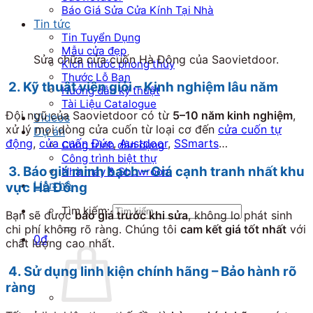
Báo Giá Sửa Cửa Kính Tại Nhà
Tin tức
Tin Tuyển Dụng
Mẫu cửa đẹp
Sửa chữa cửa cuốn Hà Đông của Saovietdoor.
Kích thước phong thủy
Thước Lỗ Ban
2. Kỹ thuật viên giỏi – Kinh nghiệm lâu năm
Hướng dẫn kỹ thuật
Tài Liệu Catalogue
Đội ngũ của Saovietdoor có từ
5–10 năm kinh nghiệm
,
Videos
xử lý mọi dòng cửa cuốn từ loại cơ đến
cửa cuốn tự
Dự án
động
,
cửa cuốn Đức
,
Austdoor
,
SSmarts
…
Công trình dân dụng
Công trình biệt thự
3. Báo giá minh bạch – Giá cạnh tranh nhất khu
Nhà máy & Showroom
Liên hệ
vực Hà Đông
Tìm kiếm:
Bạn sẽ được
báo giá trước khi sửa
, không lo phát sinh
chi phí không rõ ràng. Chúng tôi
cam kết giá tốt nhất
với
0
₫
chất lượng cao nhất.
4. Sử dụng linh kiện chính hãng – Bảo hành rõ
ràng