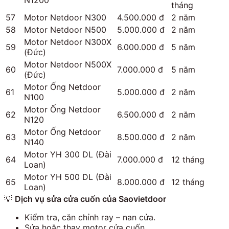
tháng
57
Motor Netdoor N300
4.500.000 đ
2 năm
58
Motor Netdoor N500
5.000.000 đ
2 năm
Motor Netdoor N300X
59
6.000.000 đ
5 năm
(Đức)
Motor Netdoor N500X
60
7.000.000 đ
5 năm
(Đức)
Motor Ống Netdoor
61
5.000.000 đ
2 năm
N100
Motor Ống Netdoor
62
6.500.000 đ
2 năm
N120
Motor Ống Netdoor
63
8.500.000 đ
2 năm
N140
Motor YH 300 DL (Đài
64
7.000.000 đ
12 tháng
Loan)
Motor YH 500 DL (Đài
65
8.000.000 đ
12 tháng
Loan)
💡
Dịch vụ sửa cửa cuốn của Saovietdoor
Kiểm tra, căn chỉnh ray – nan cửa.
Sửa hoặc thay motor cửa cuốn.