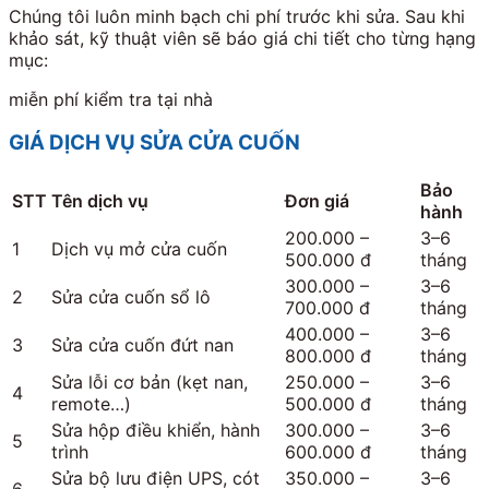
Chúng tôi luôn minh bạch chi phí trước khi sửa. Sau khi
khảo sát, kỹ thuật viên sẽ báo giá chi tiết cho từng hạng
mục:
miễn phí kiểm tra tại nhà
GIÁ DỊCH VỤ SỬA CỬA CUỐN
Bảo
STT
Tên dịch vụ
Đơn giá
hành
200.000 –
3–6
1
Dịch vụ mở cửa cuốn
500.000 đ
tháng
300.000 –
3–6
2
Sửa cửa cuốn sổ lô
700.000 đ
tháng
400.000 –
3–6
3
Sửa cửa cuốn đứt nan
800.000 đ
tháng
Sửa lỗi cơ bản (kẹt nan,
250.000 –
3–6
4
remote…)
500.000 đ
tháng
Sửa hộp điều khiển, hành
300.000 –
3–6
5
trình
600.000 đ
tháng
Sửa bộ lưu điện UPS, cót
350.000 –
3–6