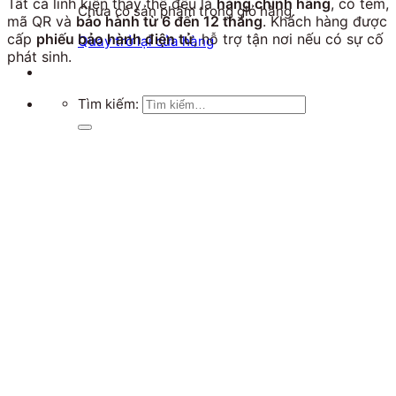
Tất cả linh kiện thay thế đều là
hàng chính hãng
, có tem,
Chưa có sản phẩm trong giỏ hàng.
mã QR và
bảo hành từ 6 đến 12 tháng
. Khách hàng được
cấp
phiếu bảo hành điện tử
, hỗ trợ tận nơi nếu có sự cố
Quay trở lại cửa hàng
phát sinh.
Tìm kiếm: