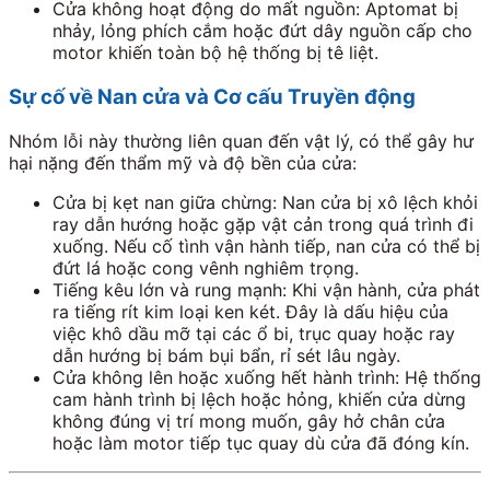
Cửa không hoạt động do mất nguồn: Aptomat bị
nhảy, lỏng phích cắm hoặc đứt dây nguồn cấp cho
motor khiến toàn bộ hệ thống bị tê liệt.
Sự cố về Nan cửa và Cơ cấu Truyền động
Nhóm lỗi này thường liên quan đến vật lý, có thể gây hư
hại nặng đến thẩm mỹ và độ bền của cửa:
Cửa bị kẹt nan giữa chừng: Nan cửa bị xô lệch khỏi
ray dẫn hướng hoặc gặp vật cản trong quá trình đi
xuống. Nếu cố tình vận hành tiếp, nan cửa có thể bị
đứt lá hoặc cong vênh nghiêm trọng.
Tiếng kêu lớn và rung mạnh: Khi vận hành, cửa phát
ra tiếng rít kim loại ken két. Đây là dấu hiệu của
việc khô dầu mỡ tại các ổ bi, trục quay hoặc ray
dẫn hướng bị bám bụi bẩn, rỉ sét lâu ngày.
Cửa không lên hoặc xuống hết hành trình: Hệ thống
cam hành trình bị lệch hoặc hỏng, khiến cửa dừng
không đúng vị trí mong muốn, gây hở chân cửa
hoặc làm motor tiếp tục quay dù cửa đã đóng kín.