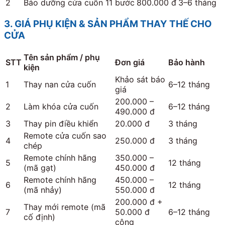
2
Bảo dưỡng cửa cuốn 11 bước
800.000 đ
3–6 tháng
3. GIÁ PHỤ KIỆN & SẢN PHẨM THAY THẾ CHO
CỬA
Tên sản phẩm / phụ
STT
Đơn giá
Bảo hành
kiện
Khảo sát báo
1
Thay nan cửa cuốn
6–12 tháng
giá
200.000 –
2
Làm khóa cửa cuốn
6–12 tháng
490.000 đ
3
Thay pin điều khiển
20.000 đ
3 tháng
Remote cửa cuốn sao
4
250.000 đ
3 tháng
chép
Remote chính hãng
350.000 –
5
12 tháng
(mã gạt)
450.000 đ
Remote chính hãng
450.000 –
6
12 tháng
(mã nhảy)
550.000 đ
200.000 đ +
Thay mới remote (mã
7
50.000 đ
6–12 tháng
cố định)
công