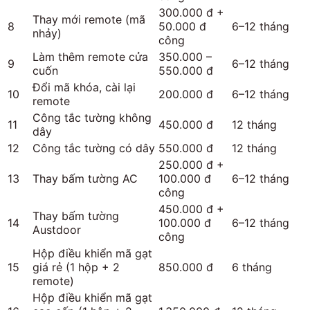
300.000 đ +
Thay mới remote (mã
8
50.000 đ
6–12 tháng
nhảy)
công
Làm thêm remote cửa
350.000 –
9
6–12 tháng
cuốn
550.000 đ
Đổi mã khóa, cài lại
10
200.000 đ
6–12 tháng
remote
Công tắc tường không
11
450.000 đ
12 tháng
dây
12
Công tắc tường có dây
550.000 đ
12 tháng
250.000 đ +
13
Thay bấm tường AC
100.000 đ
6–12 tháng
công
450.000 đ +
Thay bấm tường
14
100.000 đ
6–12 tháng
Austdoor
công
Hộp điều khiển mã gạt
15
giá rẻ (1 hộp + 2
850.000 đ
6 tháng
remote)
Hộp điều khiển mã gạt