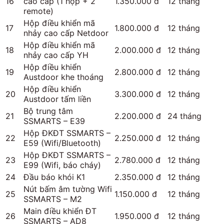
16
cao cấp (1 hộp + 2
1.350.000 đ
12 tháng
remote)
Hộp điều khiển mã
17
1.800.000 đ
12 tháng
nhảy cao cấp Netdoor
Hộp điều khiển mã
18
2.000.000 đ
12 tháng
nhảy cao cấp YH
Hộp điều khiển
19
2.800.000 đ
12 tháng
Austdoor khe thoáng
Hộp điều khiển
20
3.300.000 đ
12 tháng
Austdoor tấm liền
Bộ trung tâm
21
2.200.000 đ
24 tháng
SSMARTS – E39
Hộp ĐKĐT SSMARTS –
22
2.250.000 đ
12 tháng
E59 (Wifi/Bluetooth)
Hộp ĐKĐT SSMARTS –
23
2.780.000 đ
12 tháng
E99 (Wifi, báo cháy)
24
Đầu báo khói K1
2.350.000 đ
12 tháng
Nút bấm âm tường Wifi
25
1.150.000 đ
12 tháng
SSMARTS – M2
Main điều khiển ĐT
26
1.950.000 đ
12 tháng
SSMARTS – AD8