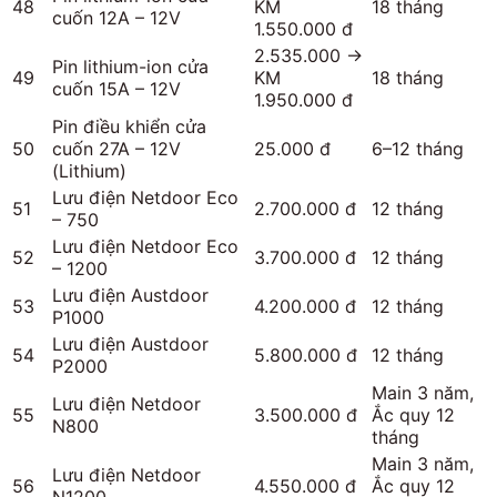
48
KM
18 tháng
cuốn 12A – 12V
1.550.000 đ
2.535.000 →
Pin lithium-ion cửa
49
KM
18 tháng
cuốn 15A – 12V
1.950.000 đ
Pin điều khiển cửa
50
cuốn 27A – 12V
25.000 đ
6–12 tháng
(Lithium)
Lưu điện Netdoor Eco
51
2.700.000 đ
12 tháng
– 750
Lưu điện Netdoor Eco
52
3.700.000 đ
12 tháng
– 1200
Lưu điện Austdoor
53
4.200.000 đ
12 tháng
P1000
Lưu điện Austdoor
54
5.800.000 đ
12 tháng
P2000
Main 3 năm,
Lưu điện Netdoor
55
3.500.000 đ
Ắc quy 12
N800
tháng
Main 3 năm,
Lưu điện Netdoor
56
4.550.000 đ
Ắc quy 12
N1200