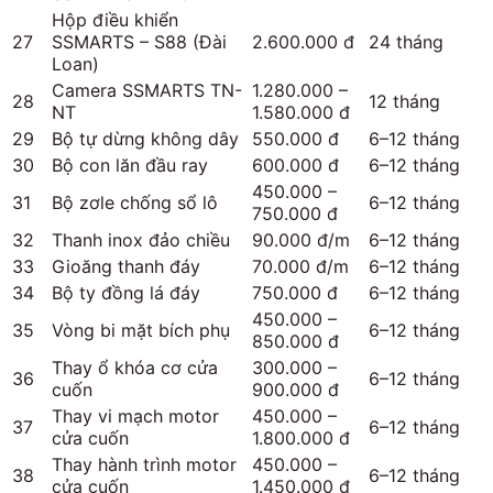
Hộp điều khiển
27
SSMARTS – S88 (Đài
2.600.000 đ
24 tháng
Loan)
Camera SSMARTS TN-
1.280.000 –
28
12 tháng
NT
1.580.000 đ
29
Bộ tự dừng không dây
550.000 đ
6–12 tháng
30
Bộ con lăn đầu ray
600.000 đ
6–12 tháng
450.000 –
31
Bộ zơle chống sổ lô
6–12 tháng
750.000 đ
32
Thanh inox đảo chiều
90.000 đ/m
6–12 tháng
33
Gioăng thanh đáy
70.000 đ/m
6–12 tháng
34
Bộ ty đồng lá đáy
750.000 đ
6–12 tháng
450.000 –
35
Vòng bi mặt bích phụ
6–12 tháng
850.000 đ
Thay ổ khóa cơ cửa
300.000 –
36
6–12 tháng
cuốn
900.000 đ
Thay vi mạch motor
450.000 –
37
6–12 tháng
cửa cuốn
1.800.000 đ
Thay hành trình motor
450.000 –
38
6–12 tháng
cửa cuốn
1.450.000 đ