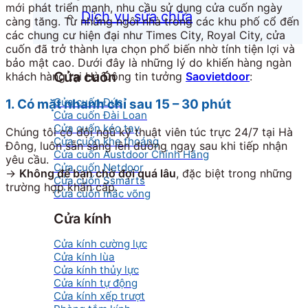
mới phát triển mạnh, nhu cầu sử dụng cửa cuốn ngày
Dịch vụ sửa chữa
càng tăng. Từ những ngôi nhà trong các khu phố cổ đến
các chung cư hiện đại như Times City, Royal City, cửa
cuốn đã trở thành lựa chọn phổ biến nhờ tính tiện lợi và
bảo mật cao. Dưới đây là những lý do khiến hàng ngàn
Cửa cuốn
khách hàng tại Hà Đông tin tưởng
Saovietdoor
:
Cửa cuốn Đức
1. Có mặt nhanh chỉ sau 15 – 30 phút
Cửa cuốn Đài Loan
Cửa cuốn kéo tay
Chúng tôi có đội ngũ kỹ thuật viên túc trực 24/7 tại Hà
Cửa cuốn khe thoáng
Đông, luôn sẵn sàng lên đường ngay sau khi tiếp nhận
Cửa cuốn Austdoor Chính Hãng
yêu cầu.
Cửa cuốn Netdoor
→
Không để bạn chờ đợi quá lâu
, đặc biệt trong những
Cửa cuốn Ssmarts
trường hợp khẩn cấp.
Cửa cuốn mắc võng
Cửa kính
Cửa kính cường lực
Cửa kính lùa
Cửa kính thủy lực
Cửa kính tự động
Cửa kính xếp trượt