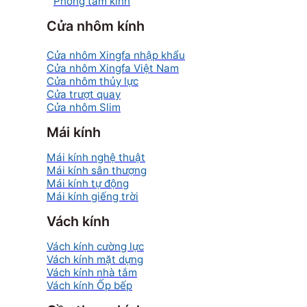
Phòng tắm kính
Cửa nhôm kính
Cửa nhôm Xingfa nhập khẩu
Cửa nhôm Xingfa Việt Nam
Cửa nhôm thủy lực
Cửa trượt quay
Cửa nhôm Slim
Mái kính
Mái kính nghệ thuật
Mái kính sân thượng
Mái kính tự động
Mái kính giếng trời
Vách kính
Vách kính cường lực
Vách kính mặt dựng
Vách kính nhà tắm
Vách kính Ốp bếp