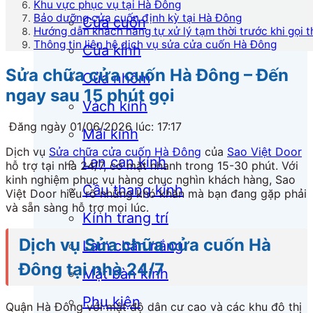
Khu vực phục vụ tại Hà Đông
Bảo dưỡng cửa cuốn định kỳ tại Hà Đông
Cửa cuốn
Hướng dẫn khách hàng tự xử lý tạm thời trước khi gọi t
Thông tin liên hệ dịch vụ sửa cửa cuốn Hà Đông
Cửa kính
Sửa chữa cửa cuốn Hà Đông – Đến
Cửa nhôm
ngay sau 15 phút gọi
Vách kính
Đăng ngày 01/06/2026 lúc: 17:17
Mái kính
Dịch vụ
Sửa chữa cửa cuốn Hà Đông
của
Sao Việt Door
Lan can kính
hỗ trợ tại nhà 24/7, có mặt nhanh trong 15-30 phút. Với
kinh nghiệm phục vụ hàng chục nghìn khách hàng, Sao
Cầu thang kính
Việt Door hiểu rõ những khó khăn mà bạn đang gặp phải
và sẵn sàng hỗ trợ mọi lúc.
Kính trang trí
Dịch vụ Sửa chữa cửa cuốn Hà
Lam chắn nắng
Đông tại nhà 24/7
Mặt bàn kính
Phụ kiện
Quận Hà Đông với mật độ dân cư cao và các khu đô thị