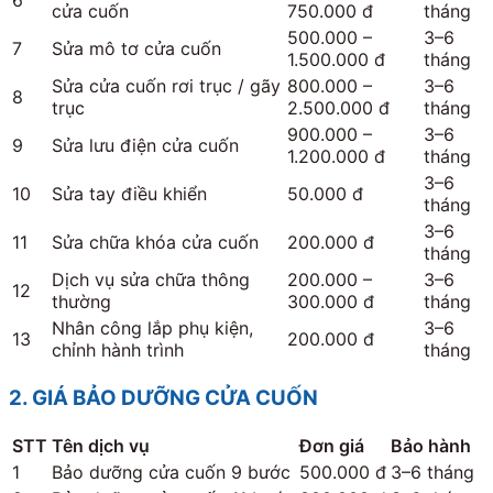
6
cửa cuốn
750.000 đ
tháng
500.000 –
3–6
7
Sửa mô tơ cửa cuốn
1.500.000 đ
tháng
Sửa cửa cuốn rơi trục / gãy
800.000 –
3–6
8
trục
2.500.000 đ
tháng
900.000 –
3–6
9
Sửa lưu điện cửa cuốn
1.200.000 đ
tháng
3–6
10
Sửa tay điều khiển
50.000 đ
tháng
3–6
11
Sửa chữa khóa cửa cuốn
200.000 đ
tháng
Dịch vụ sửa chữa thông
200.000 –
3–6
12
thường
300.000 đ
tháng
Nhân công lắp phụ kiện,
3–6
13
200.000 đ
chỉnh hành trình
tháng
2. GIÁ BẢO DƯỠNG CỬA CUỐN
STT
Tên dịch vụ
Đơn giá
Bảo hành
1
Bảo dưỡng cửa cuốn 9 bước
500.000 đ
3–6 tháng