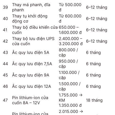
Thay má phanh, đĩa
Từ 500.000
39
6–12 tháng
phanh
đ
Thay tụ khởi động
Từ 600.000
40
6–12 tháng
động cơ
đ
Thay bộ điều khiển cửa
650.000 –
41
6–12 tháng
cuốn
1.600.000 đ
Thay bộ lưu điện UPS
2.400.000 –
42
6–12 tháng
cửa cuốn
3.200.000 đ
800.000 /
43
Ắc quy lưu điện 5A
6 tháng
cặp
950.000 /
44
Ắc quy lưu điện 7,5A
6 tháng
cặp
1.100.000 /
45
Ắc quy lưu điện 9A
6 tháng
cặp
1.500.000 /
46
Ắc quy lưu điện 12A
6 tháng
cặp
1.755.000 →
Pin lithium-ion cửa
47
KM
18 tháng
cuốn 8A – 12V
1.350.000 đ
2.015.000 →
Pin lithium-ion cửa