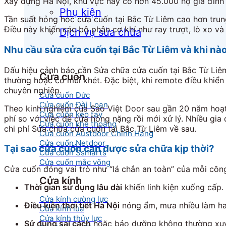
Xây dựng Hà Nội, khu vực này có hơn 45.000 hộ gia đình 
Phụ kiện
Tần suất hỏng hóc cửa cuốn tại Bắc Từ Liêm cao hơn tru
Điều này khiến các bộ phận cơ khí như ray trượt, lò xo 
Dịch vụ sửa chữa
Nhu cầu sửa cửa cuốn tại Bắc Từ Liêm và khi nào 
Dấu hiệu cảnh báo cần Sửa chữa cửa cuốn tại Bắc Từ Liêm
Cửa cuốn
thường hoặc có mùi khét. Đặc biệt, khi remote điều khiển
chuyên nghiệp.
Cửa cuốn Đức
Cửa cuốn Đài Loan
Theo kinh nghiệm của Sao Việt Door sau gần 20 năm hoạt đ
Cửa cuốn kéo tay
phí so với việc để cửa hỏng nặng rồi mới xử lý. Nhiều gi
Cửa cuốn khe thoáng
chi phí Sửa chữa cửa cuốn tại Bắc Từ Liêm về sau.
Cửa cuốn Austdoor Chính Hãng
Cửa cuốn Netdoor
Tại sao cửa cuốn cần được sửa chữa kịp thời?
Cửa cuốn Ssmarts
Cửa cuốn mắc võng
Cửa cuốn đóng vai trò như “lá chắn an toàn” của mỗi công 
Cửa kính
Thời gian sử dụng lâu dài
khiến linh kiện xuống cấp.
Cửa kính cường lực
Điều kiện thời tiết Hà Nội
nóng ẩm, mưa nhiều làm han
Cửa kính lùa
Cửa kính thủy lực
Sử dụng sai cách
hoặc bảo dưỡng không thường xu