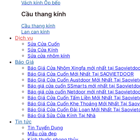
Vách kính Ốp bếp
Cầu thang kính
Cầu thang kính
Lan can kính
Dịch vụ
Sửa Cửa Cuốn
Sửa Cửa Kính
Sửa cửa nhôm kính
Báo Giá
Báo Giá Cửa Nhôm Xingfa mới nhất tại Saovietdo
Báo Giá Cửa Cuốn Mới Nhất Tại SAOVIETDOOR
Báo Giá Cửa Cuốn Austdoor Mới Nhất Tại Saoviet
Báo giá cửa cuốn SSmarts mới nhất tại Saovietdo
Báo giá cửa cuốn Netdoor mới nhất tại Saovietdo
Báo Giá Cửa Cuốn Tấm Liền Mới Nhất Tại Saoviet
Báo Giá Cửa Cuốn Khe Thoáng Mới Nhất Tại Saov
Báo Giá Cửa Cuốn Đài Loan Mới Nhất Tại Saoviet
Báo Giá Sửa Cửa Kính Tại Nhà
Tin tức
Tin Tuyển Dụng
Mẫu cửa đẹp
Kích thước phong thủy