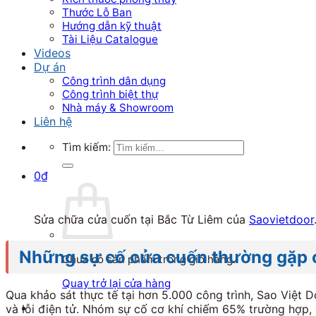
Thước Lỗ Ban
Hướng dẫn kỹ thuật
Tài Liệu Catalogue
Videos
Dự án
Công trình dân dụng
Công trình biệt thự
Nhà máy & Showroom
Liên hệ
Tìm kiếm:
0
₫
Sửa chữa cửa cuốn tại Bắc Từ Liêm của
Saovietdoor
Những sự cố cửa cuốn thường gặp ở
Chưa có sản phẩm trong giỏ hàng.
Quay trở lại cửa hàng
Qua khảo sát thực tế tại hơn 5.000 công trình, Sao Việt 
và lỗi điện tử. Nhóm sự cố cơ khí chiếm 65% trường hợp, 