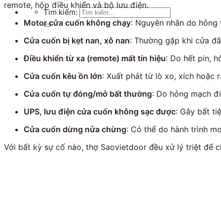
remote, hộp điều khiển và bộ lưu điện.
Tìm kiếm:
Motor cửa cuốn không chạy
: Nguyên nhân do hỏng 
Cửa cuốn bị kẹt nan, xô nan
: Thường gặp khi cửa đã
Điều khiển từ xa (remote) mất tín hiệu
: Do hết pin, 
Cửa cuốn kêu ồn lớn
: Xuất phát từ lò xo, xích hoặc 
Cửa cuốn tự đóng/mở bất thường
: Do hỏng mạch đi
UPS, lưu điện cửa cuốn không sạc được
: Gây bất ti
Cửa cuốn dừng nửa chừng
: Có thể do hành trình mo
Với bất kỳ sự cố nào, thợ Saovietdoor đều xử lý triệt để 