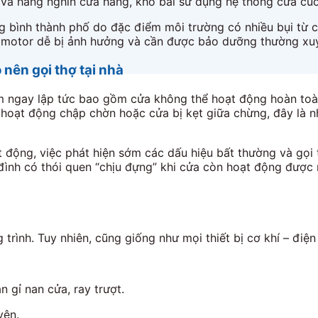
và hàng nghìn cửa hàng, kho bãi sử dụng hệ thống cửa cuố
ng bình thành phố do đặc điểm môi trường có nhiều bụi từ
và motor dễ bị ảnh hưởng và cần được bảo dưỡng thường xu
nên gọi thợ tại nhà
 ngay lập tức bao gồm cửa không thể hoạt động hoàn toàn,
 hoạt động chập chờn hoặc cửa bị kẹt giữa chừng, đây là n
ộng, việc phát hiện sớm các dấu hiệu bất thường và gọi th
a đình có thói quen “chịu đựng” khi cửa còn hoạt động được
trình. Tuy nhiên, cũng giống như mọi thiết bị cơ khí – điện
 gỉ nan cửa, ray trượt.
yên.