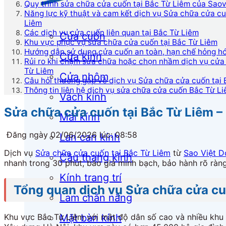
Quy trình sửa chữa cửa cuốn tại Bắc Từ Liêm của Sao
Năng lực kỹ thuật và cam kết dịch vụ Sửa chữa cửa cu
Liêm
Các dịch vụ cửa cuốn liên quan tại Bắc Từ Liêm
Cửa cuốn
Khu vực phục vụ sửa chữa cửa cuốn tại Bắc Từ Liêm
Hướng dẫn sử dụng cửa cuốn an toàn, hạn chế hỏng hó
Cửa kính
Rủi ro khi chậm sửa chữa hoặc chọn nhầm dịch vụ cửa 
Từ Liêm
Cửa nhôm
Câu hỏi thường gặp về dịch vụ Sửa chữa cửa cuốn tại
Thông tin liên hệ dịch vụ sửa chữa cửa cuốn Bắc Từ L
Vách kính
Sửa chữa cửa cuốn tại Bắc Từ Liêm –
Mái kính
Đăng ngày 02/06/2026 lúc: 08:58
Lan can kính
Dịch vụ
Sửa chữa cửa cuốn tại Bắc Từ Liêm
từ
Sao Việt D
Cầu thang kính
nhanh trong 30 phút, báo giá minh bạch, bảo hành rõ ràng
Kính trang trí
Tổng quan dịch vụ Sửa chữa cửa cu
Lam chắn nắng
Khu vực Bắc Từ Liêm với mật độ dân số cao và nhiều khu đ
Mặt bàn kính