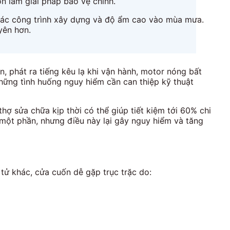
n làm giải pháp bảo vệ chính.
 các công trình xây dựng và độ ẩm cao vào mùa mưa.
yên hơn.
 phát ra tiếng kêu lạ khi vận hành, motor nóng bất
hững tình huống nguy hiểm cần can thiệp kỹ thuật
ợ sửa chữa kịp thời có thể giúp tiết kiệm tới 60% chi
 một phần, nhưng điều này lại gây nguy hiểm và tăng
 tử khác, cửa cuốn dễ gặp trục trặc do: