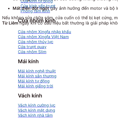
Cửa kính tự động
Cửa kính xếp trượt
Mất điện đột ngột
gây ảnh hưởng đến motor và bộ l
Phòng tắm kính
Nếu không sửa chữa sớm, cửa cuốn có thể bị kẹt cứng, m
Cửa nhôm kính
Từ Liêm
ngay khi có dấu hiệu bất thường là giải pháp khô
Cửa nhôm Xingfa nhập khẩu
Cửa nhôm Xingfa Việt Nam
Cửa nhôm thủy lực
Cửa trượt quay
Cửa nhôm Slim
Mái kính
Mái kính nghệ thuật
Mái kính sân thượng
Mái kính tự động
Mái kính giếng trời
Vách kính
Vách kính cường lực
Vách kính mặt dựng
Vách kính nhà tắm