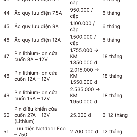
cặp
950.000 /
44
Ắc quy lưu điện 7,5A
6 tháng
cặp
1.100.000 /
45
Ắc quy lưu điện 9A
6 tháng
cặp
1.500.000 /
46
Ắc quy lưu điện 12A
6 tháng
cặp
1.755.000 →
Pin lithium-ion cửa
47
KM
18 tháng
cuốn 8A – 12V
1.350.000 đ
2.015.000 →
Pin lithium-ion cửa
48
KM
18 tháng
cuốn 12A – 12V
1.550.000 đ
2.535.000 →
Pin lithium-ion cửa
49
KM
18 tháng
cuốn 15A – 12V
1.950.000 đ
Pin điều khiển cửa
50
cuốn 27A – 12V
25.000 đ
6–12 tháng
(Lithium)
Lưu điện Netdoor Eco
51
2.700.000 đ
12 tháng
– 750