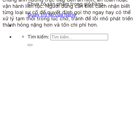
Chưa có sản phẩm trong giỏ hàng.
vận hành liên tục. Người dùng cần biết cách nhận biết
từng loại sự cố để quyết định gọi thợ ngay hay có thể
Quay trở lại cửa hàng
xử lý tạm thời trong lúc chờ, tránh để lỗi nhỏ phát triển
thành hỏng nặng hơn và tốn chi phí hơn.
Tìm kiếm: