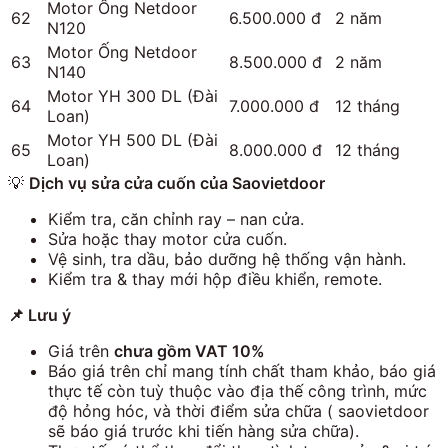
Motor Ống Netdoor
62
6.500.000 đ
2 năm
N120
Motor Ống Netdoor
63
8.500.000 đ
2 năm
N140
Motor YH 300 DL (Đài
64
7.000.000 đ
12 tháng
Loan)
Motor YH 500 DL (Đài
65
8.000.000 đ
12 tháng
Loan)
💡
Dịch vụ sửa cửa cuốn của Saovietdoor
Kiểm tra, căn chỉnh ray – nan cửa.
Sửa hoặc thay motor cửa cuốn.
Vệ sinh, tra dầu, bảo dưỡng hệ thống vận hành.
Kiểm tra & thay mới hộp điều khiển, remote.
📌
Lưu ý
Giá trên
chưa gồm VAT 10%
Báo giá trên chỉ mang tính chất tham khảo, báo giá
thực tế còn tuỳ thuộc vào địa thế công trình, mức
độ hỏng hóc, và thời điểm sửa chữa ( saovietdoor
sẽ báo giá trước khi tiến hàng sửa chữa).