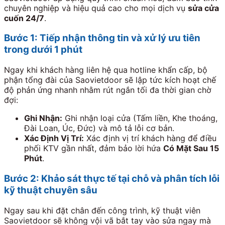
chuyên nghiệp và hiệu quả cao cho mọi dịch vụ
sửa cửa
cuốn 24/7
.
Bước 1: Tiếp nhận thông tin và xử lý ưu tiên
trong dưới 1 phút
Ngay khi khách hàng liên hệ qua hotline khẩn cấp, bộ
phận tổng đài của Saovietdoor sẽ lập tức kích hoạt chế
độ phản ứng nhanh nhằm rút ngắn tối đa thời gian chờ
đợi:
Ghi Nhận:
Ghi nhận loại cửa (Tấm liền, Khe thoáng,
Đài Loan, Úc, Đức) và mô tả lỗi cơ bản.
Xác Định Vị Trí:
Xác định vị trí khách hàng để điều
phối KTV gần nhất, đảm bảo lời hứa
Có Mặt Sau 15
Phút
.
Bước 2: Khảo sát thực tế tại chỗ và phân tích lỗi
kỹ thuật chuyên sâu
Ngay sau khi đặt chân đến công trình, kỹ thuật viên
Saovietdoor sẽ không vội vã bắt tay vào sửa ngay mà