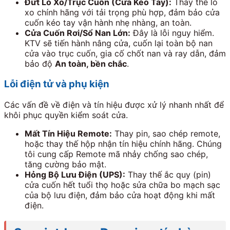
Đứt Lò Xo/Trục Cuốn (Cửa Kéo Tay):
Thay thế lò
xo chính hãng với tải trọng phù hợp, đảm bảo cửa
cuốn kéo tay vận hành nhẹ nhàng, an toàn.
Cửa Cuốn Rơi/Sổ Nan Lớn:
Đây là lỗi nguy hiểm.
KTV sẽ tiến hành nâng cửa, cuốn lại toàn bộ nan
cửa vào trục cuốn, gia cố chốt nan và ray dẫn, đảm
bảo độ
An toàn, bền chắc
.
Lỗi điện tử và phụ kiện
Các vấn đề về điện và tín hiệu được xử lý nhanh nhất để
khôi phục quyền kiểm soát cửa.
Mất Tín Hiệu Remote:
Thay pin, sao chép remote,
hoặc thay thế hộp nhận tín hiệu chính hãng. Chúng
tôi cung cấp Remote mã nhảy chống sao chép,
tăng cường bảo mật.
Hỏng Bộ Lưu Điện (UPS):
Thay thế ắc quy (pin)
cửa cuốn hết tuổi thọ hoặc sửa chữa bo mạch sạc
của bộ lưu điện, đảm bảo cửa hoạt động khi mất
điện.