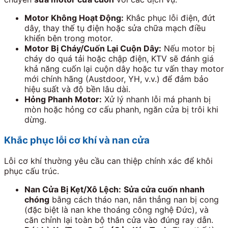
Motor Không Hoạt Động:
Khắc phục lỗi điện, đứt
dây, thay thế tụ điện hoặc sửa chữa mạch điều
khiển bên trong motor.
Motor Bị Cháy/Cuốn Lại Cuộn Dây:
Nếu motor bị
cháy do quá tải hoặc chập điện, KTV sẽ đánh giá
khả năng cuốn lại cuộn dây hoặc tư vấn thay motor
mới chính hãng (Austdoor, YH, v.v.) để đảm bảo
hiệu suất và độ bền lâu dài.
Hỏng Phanh Motor:
Xử lý nhanh lỗi má phanh bị
mòn hoặc hỏng cơ cấu phanh, ngăn cửa bị trôi khi
dừng.
Khắc phục lỗi cơ khí và nan cửa
Lỗi cơ khí thường yêu cầu can thiệp chính xác để khôi
phục cấu trúc.
Nan Cửa Bị Kẹt/Xô Lệch:
Sửa cửa cuốn nhanh
chóng
bằng cách tháo nan, nắn thẳng nan bị cong
(đặc biệt là nan khe thoáng công nghệ Đức), và
căn chỉnh lại toàn bộ thân cửa vào đúng ray dẫn.