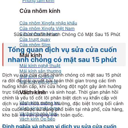
Phòng tắm kính
Cửa nhôm kính
Cửa nhôm Xingfa nhập khẩu
Cửa nhôm Xingfa Việt Nam
Cửa nhôm thủy lực
Sửa Cửa Cuốn Nhanh Chóng Có Mặt Sau 15 Phút
Cửa trượt quay
Cửa nhôm Slim
Tổng quan dịch vụ sửa cửa cuốn
Mái kính
nhanh chóng có mặt sau 15 phút
Mái kính nghệ thuật
Mái kính sân thượng
Dịch vụ sửa cửa cuốn nhanh chóng có mặt sau 15 phút
Mái kính tự động
ra đời để giải quyết bài toán thời gian trong các tình
Mái kính giếng trời
huống khẩn cấp, khi cửa hỏng đột ngột gây ảnh hưởng
Vách kính
trực tiếp đến an toàn và sinh hoạt. Thời gian phản hồi
chính là yếu tố cốt lõi phân biệt dịch vụ khẩn cấp với
Vách kính cường lực
dịch vụ sửa chữa thông thường, đặc biệt trong bối cảnh
Vách kính mặt dựng
cửa cuốn được sử dụng phổ biến tại nhà phố, cửa hàng,
Vách kính nhà tắm
kho bãi và văn phòng trên toàn quốc.
Vách kính Ốp bếp
Định nghĩa và phạm vi dịch vụ sửa cửa cuốn