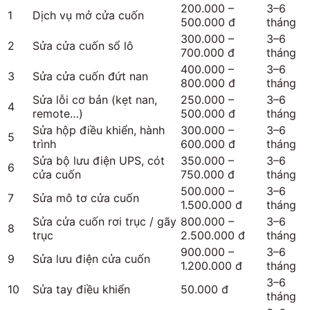
200.000 –
3–6
1
Dịch vụ mở cửa cuốn
500.000 đ
tháng
300.000 –
3–6
2
Sửa cửa cuốn sổ lô
700.000 đ
tháng
400.000 –
3–6
3
Sửa cửa cuốn đứt nan
800.000 đ
tháng
Sửa lỗi cơ bản (kẹt nan,
250.000 –
3–6
4
remote…)
500.000 đ
tháng
Sửa hộp điều khiển, hành
300.000 –
3–6
5
trình
600.000 đ
tháng
Sửa bộ lưu điện UPS, cót
350.000 –
3–6
6
cửa cuốn
750.000 đ
tháng
500.000 –
3–6
7
Sửa mô tơ cửa cuốn
1.500.000 đ
tháng
Sửa cửa cuốn rơi trục / gãy
800.000 –
3–6
8
trục
2.500.000 đ
tháng
900.000 –
3–6
9
Sửa lưu điện cửa cuốn
1.200.000 đ
tháng
3–6
10
Sửa tay điều khiển
50.000 đ
tháng