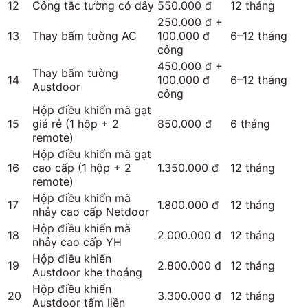
12
Công tắc tường có dây
550.000 đ
12 tháng
250.000 đ +
13
Thay bấm tường AC
100.000 đ
6–12 tháng
công
450.000 đ +
Thay bấm tường
14
100.000 đ
6–12 tháng
Austdoor
công
Hộp điều khiển mã gạt
15
giá rẻ (1 hộp + 2
850.000 đ
6 tháng
remote)
Hộp điều khiển mã gạt
16
cao cấp (1 hộp + 2
1.350.000 đ
12 tháng
remote)
Hộp điều khiển mã
17
1.800.000 đ
12 tháng
nhảy cao cấp Netdoor
Hộp điều khiển mã
18
2.000.000 đ
12 tháng
nhảy cao cấp YH
Hộp điều khiển
19
2.800.000 đ
12 tháng
Austdoor khe thoáng
Hộp điều khiển
20
3.300.000 đ
12 tháng
Austdoor tấm liền