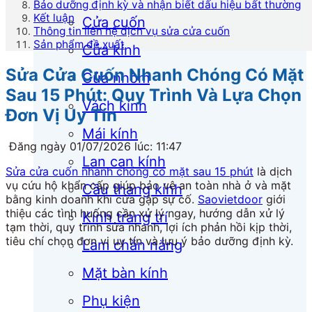
Bảo dưỡng định kỳ và nhận biết dấu hiệu bất thường
Kết luận
Cửa cuốn
Thông tin liên hệ dịch vụ sửa cửa cuốn
Sản phẩm đề xuất
Cửa kính
Sửa Cửa Cuốn Nhanh Chóng Có Mặt
Cửa nhôm
Sau 15 Phút: Quy Trình Và Lựa Chọn
Vách kính
Đơn Vị Uy Tín
Mái kính
Đăng ngày 01/07/2026 lúc: 11:47
Lan can kính
Sửa cửa cuốn nhanh chóng có mặt sau 15 phút
là dịch
vụ cứu hộ khẩn cấp giúp bảo vệ an toàn nhà ở và mặt
Cầu thang kính
bằng kinh doanh khi cửa gặp sự cố.
Saovietdoor
giới
thiệu các tình huống cần xử lý ngay, hướng dẫn xử lý
Kính trang trí
tạm thời, quy trình sửa nhanh, lợi ích phản hồi kịp thời,
tiêu chí chọn đơn vị uy tín và lưu ý bảo dưỡng định kỳ.
Lam chắn nắng
Mặt bàn kính
Phụ kiện