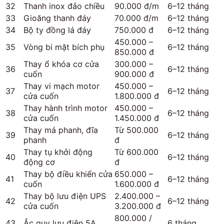
32
Thanh inox đảo chiều
90.000 đ/m
6–12 tháng
33
Gioăng thanh đáy
70.000 đ/m
6–12 tháng
34
Bộ ty đồng lá đáy
750.000 đ
6–12 tháng
450.000 –
35
Vòng bi mặt bích phụ
6–12 tháng
850.000 đ
Thay ổ khóa cơ cửa
300.000 –
36
6–12 tháng
cuốn
900.000 đ
Thay vi mạch motor
450.000 –
37
6–12 tháng
cửa cuốn
1.800.000 đ
Thay hành trình motor
450.000 –
38
6–12 tháng
cửa cuốn
1.450.000 đ
Thay má phanh, đĩa
Từ 500.000
39
6–12 tháng
phanh
đ
Thay tụ khởi động
Từ 600.000
40
6–12 tháng
động cơ
đ
Thay bộ điều khiển cửa
650.000 –
41
6–12 tháng
cuốn
1.600.000 đ
Thay bộ lưu điện UPS
2.400.000 –
42
6–12 tháng
cửa cuốn
3.200.000 đ
800.000 /
43
Ắc quy lưu điện 5A
6 tháng