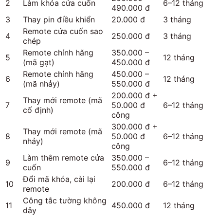
2
Làm khóa cửa cuốn
6–12 tháng
490.000 đ
3
Thay pin điều khiển
20.000 đ
3 tháng
Remote cửa cuốn sao
4
250.000 đ
3 tháng
chép
Remote chính hãng
350.000 –
5
12 tháng
(mã gạt)
450.000 đ
Remote chính hãng
450.000 –
6
12 tháng
(mã nhảy)
550.000 đ
200.000 đ +
Thay mới remote (mã
7
50.000 đ
6–12 tháng
cố định)
công
300.000 đ +
Thay mới remote (mã
8
50.000 đ
6–12 tháng
nhảy)
công
Làm thêm remote cửa
350.000 –
9
6–12 tháng
cuốn
550.000 đ
Đổi mã khóa, cài lại
10
200.000 đ
6–12 tháng
remote
Công tắc tường không
11
450.000 đ
12 tháng
dây