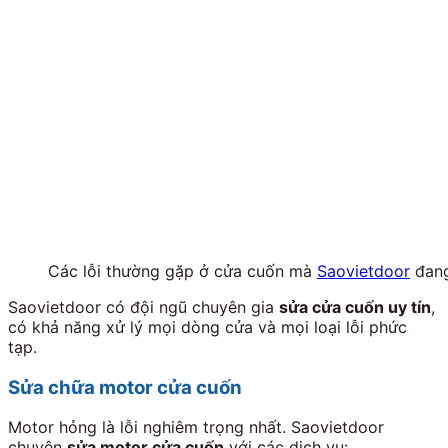
Các lỗi thường gặp ở cửa cuốn mà
Saovietdoor
đang
Saovietdoor có đội ngũ chuyên gia
sửa cửa cuốn uy tín
,
có khả năng xử lý mọi dòng cửa và mọi loại lỗi phức
tạp.
Sửa chữa motor cửa cuốn
Motor hỏng là lỗi nghiêm trọng nhất. Saovietdoor
chuyên
sửa motor cửa cuốn
với các dịch vụ: