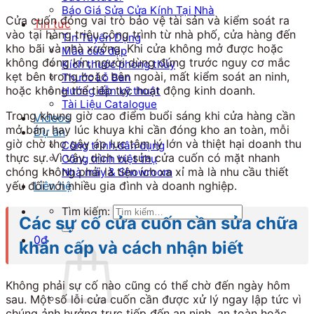
Báo Giá Sửa Cửa Kính Tại Nhà
Cửa cuốn đóng vai trò bảo vệ tài sản và kiểm soát ra
Tin tức
vào tại hàng triệu công trình từ nhà phố, cửa hàng đến
Tin Tuyển Dụng
kho bãi và nhà xưởng. Khi cửa không mở được hoặc
Mẫu cửa đẹp
không đóng kín, người dùng đứng trước nguy cơ mắc
Kích thước phong thủy
kẹt bên trong hoặc bên ngoài, mất kiểm soát an ninh,
Thước Lỗ Ban
hoặc không thể tiếp tục hoạt động kinh doanh.
Hướng dẫn kỹ thuật
Tài Liệu Catalogue
Trong khung giờ cao điểm buổi sáng khi cửa hàng cần
Videos
mở bán, hay lúc khuya khi cần đóng kho an toàn, mỗi
Dự án
giờ chờ thợ gây áp lực tâm lý lớn và thiệt hại doanh thu
Công trình dân dụng
thực sự. Vì vậy, dịch vụ sửa cửa cuốn có mặt nhanh
Công trình biệt thự
chóng không phải là tiện ích xa xỉ mà là nhu cầu thiết
Nhà máy & Showroom
Liên hệ
yếu đối với nhiều gia đình và doanh nghiệp.
Tìm kiếm:
Các sự cố cửa cuốn cần sửa chữa
0
₫
khẩn cấp và cách nhận biết
Không phải sự cố nào cũng có thể chờ đến ngày hôm
sau. Một số lỗi cửa cuốn cần được xử lý ngay lập tức vì
chúng ảnh hưởng trực tiếp đến an ninh, an toàn hoặc