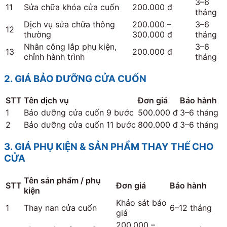
3–6
11
Sửa chữa khóa cửa cuốn
200.000 đ
tháng
Dịch vụ sửa chữa thông
200.000 –
3–6
12
thường
300.000 đ
tháng
Nhân công lắp phụ kiện,
3–6
13
200.000 đ
chỉnh hành trình
tháng
2. GIÁ BẢO DƯỠNG CỬA CUỐN
STT
Tên dịch vụ
Đơn giá
Bảo hành
1
Bảo dưỡng cửa cuốn 9 bước
500.000 đ
3–6 tháng
2
Bảo dưỡng cửa cuốn 11 bước
800.000 đ
3–6 tháng
3. GIÁ PHỤ KIỆN & SẢN PHẨM THAY THẾ CHO
CỬA
Tên sản phẩm / phụ
STT
Đơn giá
Bảo hành
kiện
Khảo sát báo
1
Thay nan cửa cuốn
6–12 tháng
giá
200.000 –