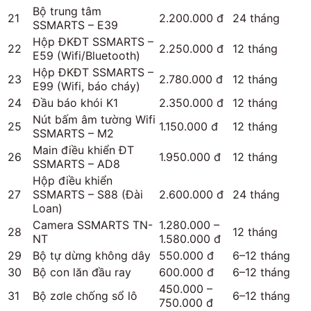
Bộ trung tâm
21
2.200.000 đ
24 tháng
SSMARTS – E39
Hộp ĐKĐT SSMARTS –
22
2.250.000 đ
12 tháng
E59 (Wifi/Bluetooth)
Hộp ĐKĐT SSMARTS –
23
2.780.000 đ
12 tháng
E99 (Wifi, báo cháy)
24
Đầu báo khói K1
2.350.000 đ
12 tháng
Nút bấm âm tường Wifi
25
1.150.000 đ
12 tháng
SSMARTS – M2
Main điều khiển ĐT
26
1.950.000 đ
12 tháng
SSMARTS – AD8
Hộp điều khiển
27
SSMARTS – S88 (Đài
2.600.000 đ
24 tháng
Loan)
Camera SSMARTS TN-
1.280.000 –
28
12 tháng
NT
1.580.000 đ
29
Bộ tự dừng không dây
550.000 đ
6–12 tháng
30
Bộ con lăn đầu ray
600.000 đ
6–12 tháng
450.000 –
31
Bộ zơle chống sổ lô
6–12 tháng
750.000 đ