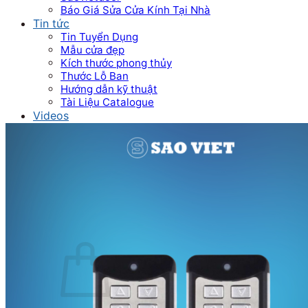
Báo Giá Sửa Cửa Kính Tại Nhà
Tin tức
Tin Tuyển Dụng
Mẫu cửa đẹp
Kích thước phong thủy
Thước Lỗ Ban
Hướng dẫn kỹ thuật
Tài Liệu Catalogue
Videos
Dự án
Công trình dân dụng
Công trình biệt thự
Nhà máy & Showroom
Liên hệ
Tìm kiếm:
0
₫