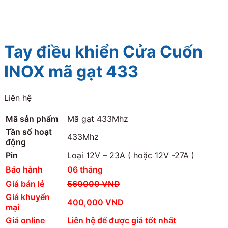
Tay điều khiển Cửa Cuốn
INOX mã gạt 433
Liên hệ
Mã sản phẩm
Mã gạt 433Mhz
Tần số hoạt
433Mhz
động
Pin
Loại 12V – 23A ( hoặc 12V -27A )
Bảo hành
06 tháng
Giá bán lẻ
560000 VND
Giá khuyến
400,000 VND
mại
Giá online
Liên hệ để được giá tốt nhất