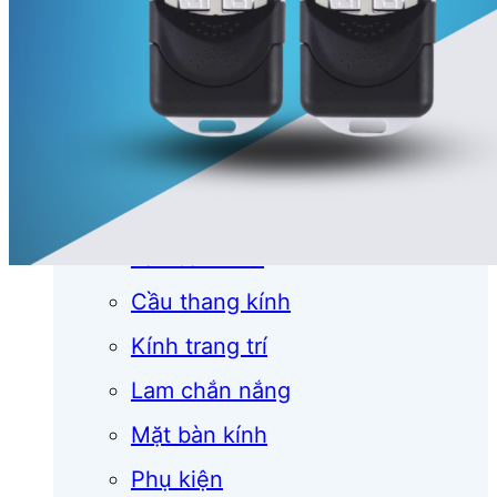
Cửa cuốn
Cửa kính
Cửa nhôm
Vách kính
Mái kính
Lan can kính
Cầu thang kính
Kính trang trí
Lam chắn nắng
Mặt bàn kính
Phụ kiện