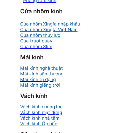
Phòng tắm kính
Cửa nhôm kính
Cửa nhôm Xingfa nhập khẩu
Cửa nhôm Xingfa Việt Nam
Cửa nhôm thủy lực
Cửa trượt quay
Cửa nhôm Slim
Mái kính
Mái kính nghệ thuật
Mái kính sân thượng
Mái kính tự động
Mái kính giếng trời
Vách kính
Vách kính cường lực
Vách kính mặt dựng
Vách kính nhà tắm
Vách kính Ốp bếp