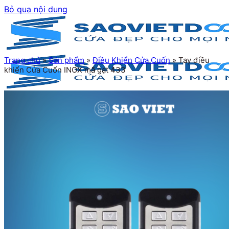
Bỏ qua nội dung
Trang chủ
»
Sản phẩm
»
Điều Khiển Cửa Cuốn
»
Tay điều
khiển Cửa Cuốn INOX mã gạt 433
Trang chủ
Giới thiệu
Sản phẩm