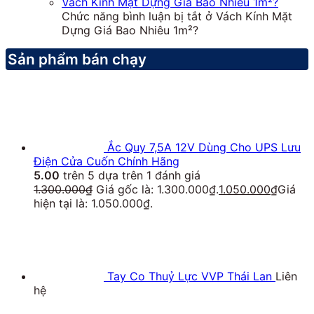
Vách Kính Mặt Dựng Giá Bao Nhiêu 1m²?
Chức năng bình luận bị tắt
ở Vách Kính Mặt
Dựng Giá Bao Nhiêu 1m²?
Sản phẩm bán chạy
Ắc Quy 7,5A 12V Dùng Cho UPS Lưu
Điện Cửa Cuốn Chính Hãng
5.00
trên 5 dựa trên
1
đánh giá
1.300.000
₫
Giá gốc là: 1.300.000₫.
1.050.000
₫
Giá
hiện tại là: 1.050.000₫.
Tay Co Thuỷ Lực VVP Thái Lan
Liên
hệ