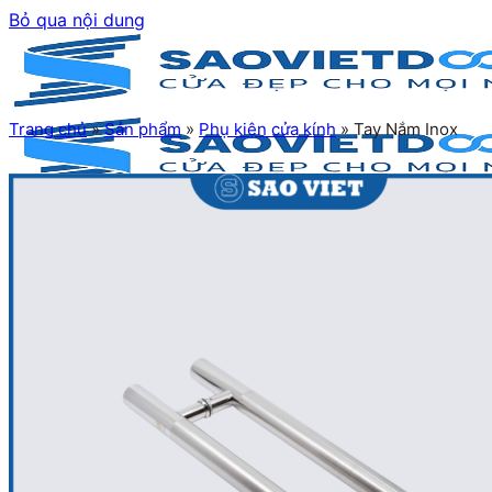
Bỏ qua nội dung
Trang chủ
»
Sản phẩm
»
Phụ kiện cửa kính
»
Tay Nắm Inox
Trang chủ
Giới thiệu
Sản phẩm