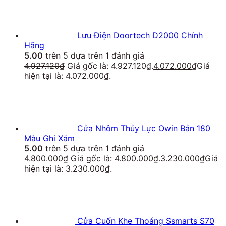
Lưu Điện Doortech D2000 Chính
Hãng
5.00
trên 5 dựa trên
1
đánh giá
4.927.120
₫
Giá gốc là: 4.927.120₫.
4.072.000
₫
Giá
hiện tại là: 4.072.000₫.
Cửa Nhôm Thủy Lực Owin Bản 180
Màu Ghi Xám
5.00
trên 5 dựa trên
1
đánh giá
4.800.000
₫
Giá gốc là: 4.800.000₫.
3.230.000
₫
Giá
hiện tại là: 3.230.000₫.
Cửa Cuốn Khe Thoáng Ssmarts S70