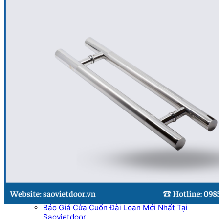
Cầu thang kính
Cầu thang kính
Lan can kính
Dịch vụ
Sửa Cửa Cuốn
Sửa Cửa Kính
Sửa cửa nhôm kính
Báo Giá
Báo Giá Cửa Nhôm Xingfa mới nhất tại
Saovietdoor
Báo Giá Cửa Cuốn Mới Nhất Tại SAOVIETDOOR
Báo Giá Cửa Cuốn Austdoor Mới Nhất Tại
Saovietdoor
Báo giá cửa cuốn SSmarts mới nhất tại
Saovietdoor
Báo giá cửa cuốn Netdoor mới nhất tại
Saovietdoor
Báo Giá Cửa Cuốn Tấm Liền Mới Nhất Tại
Saovietdoor
Báo Giá Cửa Cuốn Khe Thoáng Mới Nhất Tại
Saovietdoor
Báo Giá Cửa Cuốn Đài Loan Mới Nhất Tại
Saovietdoor