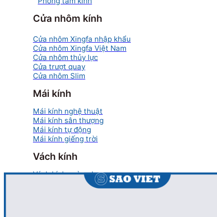
Phòng tắm kính
Cửa nhôm kính
Cửa nhôm Xingfa nhập khẩu
Cửa nhôm Xingfa Việt Nam
Cửa nhôm thủy lực
Cửa trượt quay
Cửa nhôm Slim
Mái kính
Mái kính nghệ thuật
Mái kính sân thượng
Mái kính tự động
Mái kính giếng trời
Vách kính
Vách kính cường lực
Vách kính mặt dựng
Vách kính nhà tắm
Vách kính Ốp bếp